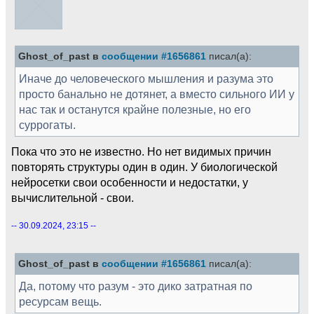
Ghost_of_past в
сообщении #1656861
писал(а):
Иначе до человеческого мышления и разума это
просто банально не дотянет, а вместо сильного ИИ у
нас так и останутся крайне полезные, но его
суррогаты.
Пока что это не известно. Но нет видимых причин
повторять структуры один в один. У биологической
нейросетки свои особенности и недостатки, у
вычислительной - свои.
-- 30.09.2024, 23:15 --
Ghost_of_past в
сообщении #1656861
писал(а):
Да, потому что разум - это дико затратная по
ресурсам вещь.