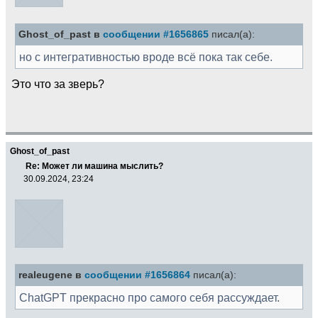
Ghost_of_past в
сообщении #1656865
писал(а):
но с интегративностью вроде всё пока так себе.
Это что за зверь?
Ghost_of_past
Re: Может ли машина мыслить?
30.09.2024, 23:24
realeugene в
сообщении #1656864
писал(а):
ChatGPT прекрасно про самого себя рассуждает.