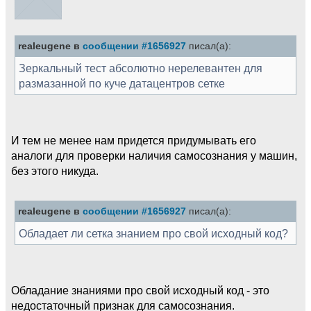
realeugene в
сообщении #1656927
писал(а):
Зеркальный тест абсолютно нерелевантен для
размазанной по куче датацентров сетке
И тем не менее нам придется придумывать его
аналоги для проверки наличия самосознания у машин,
без этого никуда.
realeugene в
сообщении #1656927
писал(а):
Обладает ли сетка знанием про свой исходный код?
Обладание знаниями про свой исходный код - это
недостаточный признак для самосознания.