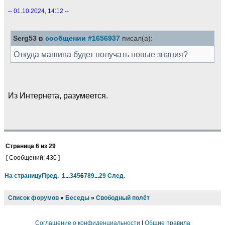
-- 01.10.2024, 14:12 --
Serg53 в
сообщении #1656937
писал(а):
Откуда машина будет получать новые знания?
Из Интернета, разумеется.
Страница
6
из
29
[ Сообщений: 430 ]
На страницу
Пред.
1
...
3
4
5
6
7
8
9
...
29
След.
Список форумов
»
Беседы
»
Свободный полёт
Соглашение о конфиденциальности
|
Общие правила