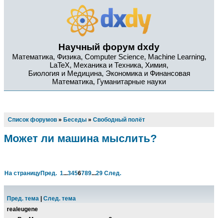
Научный форум dxdy
Математика, Физика, Computer Science, Machine Learning,
LaTeX, Механика и Техника, Химия,
Биология и Медицина, Экономика и Финансовая
Математика, Гуманитарные науки
Список форумов
»
Беседы
»
Свободный полёт
Может ли машина мыслить?
На страницу
Пред.
1
...
3
4
5
6
7
8
9
...
29
След.
Пред. тема
|
След. тема
realeugene