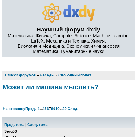
Научный форум dxdy
Математика, Физика, Computer Science, Machine Learning,
LaTeX, Механика и Техника, Химия,
Биология и Медицина, Экономика и Финансовая
Математика, Гуманитарные науки
Список форумов
»
Беседы
»
Свободный полёт
Может ли машина мыслить?
На страницу
Пред.
1
...
4
5
6
7
8
9
10
...
29
След.
Пред. тема
|
След. тема
Serg53