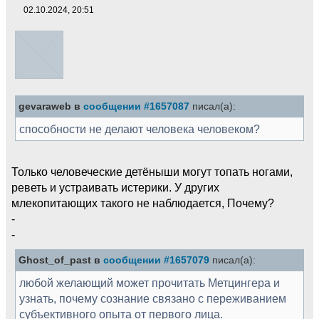
02.10.2024, 20:51
gevaraweb в
сообщении #1657087
писал(а):
способности не делают человека человеком?
Только человеческие детёныши могут топать ногами,
реветь и устраивать истерики. У других
млекопитающих такого не наблюдается, Почему?
-
-
Ghost_of_past в
сообщении #1657079
писал(а):
любой желающий может прочитать Метцингера и
узнать, почему сознание связано с переживанием
субъективного опыта от первого лица.