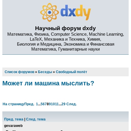
Научный форум dxdy
Математика, Физика, Computer Science, Machine Learning,
LaTeX, Механика и Техника, Химия,
Биология и Медицина, Экономика и Финансовая
Математика, Гуманитарные науки
Список форумов
»
Беседы
»
Свободный полёт
Может ли машина мыслить?
На страницу
Пред.
1
...
5
6
7
8
9
10
11
...
29
След.
Пред. тема
|
След. тема
gevaraweb