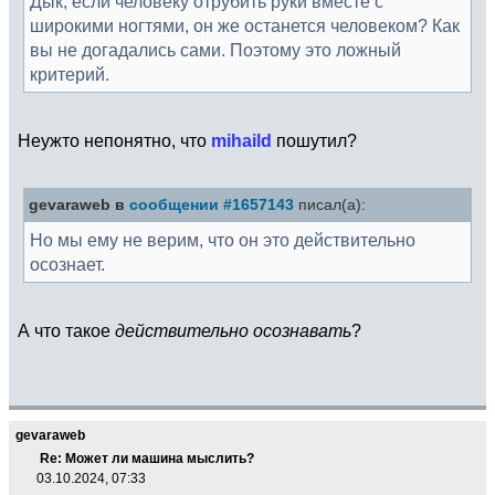
Дык, если человеку отрубить руки вместе с
широкими ногтями, он же останется человеком? Как
вы не догадались сами. Поэтому это ложный
критерий.
Неужто непонятно, что
mihaild
пошутил?
gevaraweb в
сообщении #1657143
писал(а):
Но мы ему не верим, что он это действительно
осознает.
А что такое
действительно осознавать
?
gevaraweb
Re: Может ли машина мыслить?
03.10.2024, 07:33