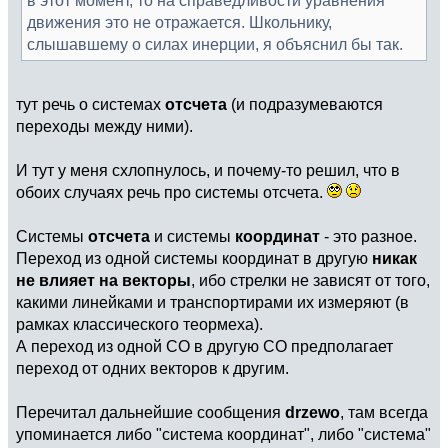
движения это не отражается. Школьнику,
слышавшему о силах инерции, я объяснил бы так.
тут речь о системах
отсчета
(и подразумеваются
переходы между ними).
И тут у меня схлопнулось, и почему-то решил, что в
обоих случаях речь про системы отсчета.
Системы
отсчета
и системы
координат
- это разное.
Переход из одной системы координат в другую
никак
не влияет на векторы
, ибо стрелки не зависят от того,
какими линейками и транспортирами их измеряют (в
рамках классического теормеха).
А переход из одной СО в другую СО предполагает
переход от одних векторов к другим.
Перечитал дальнейшие сообщения
drzewo
, там всегда
упоминается либо "система координат", либо "система"