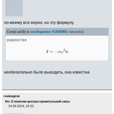
по-моему все верно, но эту формулу
Cos(x-pi/2) в
сообщении #1655961
писал(а):
равенство
необязательно было выводить, она известна
realeugene
Re: О понятии центростремительной силы
24.09.2024, 20:33