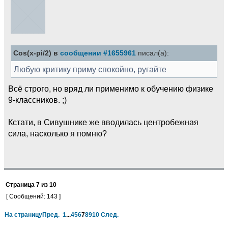
Cos(x-pi/2) в
сообщении #1655961
писал(а):
Любую критику приму спокойно, ругайте
Всё строго, но вряд ли применимо к обучению физике
9-классников. ;)
Кстати, в Сивушнике же вводилась центробежная
сила, насколько я помню?
Страница
7
из
10
[ Сообщений: 143 ]
На страницу
Пред.
1
...
4
5
6
7
8
9
10
След.