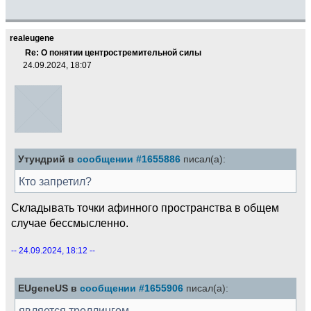
realeugene
Re: О понятии центростремительной силы
24.09.2024, 18:07
Утундрий в
сообщении #1655886
писал(а):
Кто запретил?
Складывать точки афинного пространства в общем
случае бессмысленно.
-- 24.09.2024, 18:12 --
EUgeneUS в
сообщении #1655906
писал(а):
является троллингом.