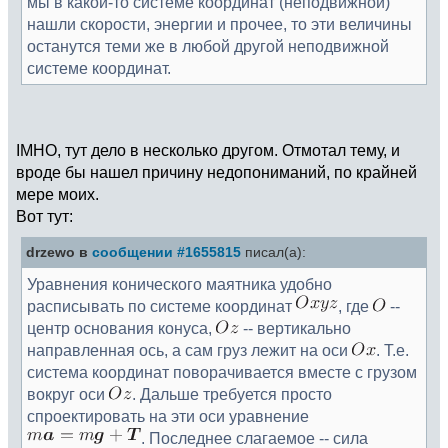
мы в какой-то системе координат (неподвижной)
нашли скорости, энергии и прочее, то эти величины
останутся теми же в любой другой неподвижной
системе координат.
IMHO, тут дело в несколько другом. Отмотал тему, и
вроде бы нашел причину недопониманий, по крайней
мере моих.
Вот тут:
drzewo в
сообщении #1655815
писал(а):
Уравнения конического маятника удобно
расписывать по системе координат
, где
--
центр основания конуса,
-- вертикально
направленная ось, а сам груз лежит на оси
. Т.е.
система координат поворачивается вместе с грузом
вокруг оси
. Дальше требуется просто
спроектировать на эти оси уравнение
. Последнее слагаемое -- сила