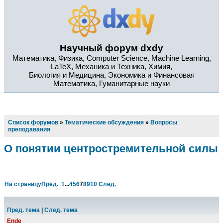
Научный форум dxdy
Математика, Физика, Computer Science, Machine Learning,
LaTeX, Механика и Техника, Химия,
Биология и Медицина, Экономика и Финансовая
Математика, Гуманитарные науки
Список форумов
»
Тематические обсуждения
»
Вопросы
преподавания
О понятии центростремительной силы
На страницу
Пред.
1
...
4
5
6
7
8
9
10
След.
Пред. тема
|
След. тема
Ende