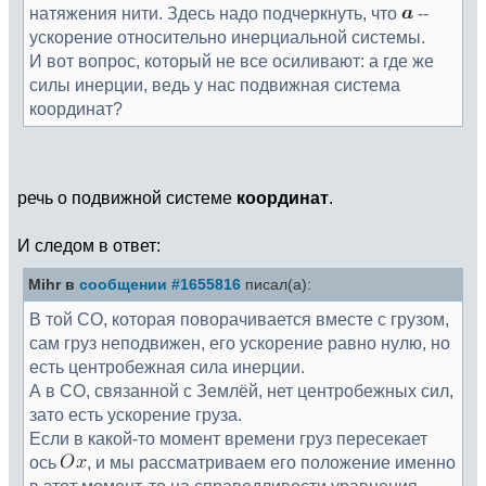
натяжения нити. Здесь надо подчеркнуть, что
--
ускорение относительно инерциальной системы.
И вот вопрос, который не все осиливают: а где же
силы инерции, ведь у нас подвижная система
координат?
речь о подвижной системе
координат
.
И следом в ответ:
Mihr в
сообщении #1655816
писал(а):
В той СО, которая поворачивается вместе с грузом,
сам груз неподвижен, его ускорение равно нулю, но
есть центробежная сила инерции.
А в СО, связанной с Землёй, нет центробежных сил,
зато есть ускорение груза.
Если в какой-то момент времени груз пересекает
ось
, и мы рассматриваем его положение именно
в этот момент, то на справедливости уравнения