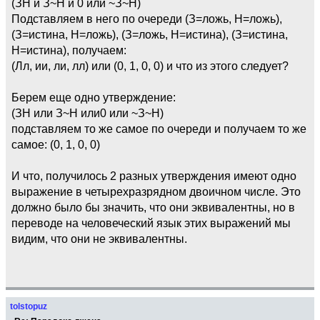
(ЗН и З~Н и 0 или ~З~Н)
Подставляем в него по очереди (З=ложь, Н=ложь),
(З=истина, Н=ложь), (З=ложь, Н=истина), (З=истина,
Н=истина), получаем:
(Лл, ии, ли, лл) или (0, 1, 0, 0) и что из этого следует?
Берем еще одно утверждение:
(ЗН или З~Н или0 или ~З~Н)
подставляем то же самое по очереди и получаем то же
самое: (0, 1, 0, 0)
И что, получилось 2 разных утверждения имеют одно
выражение в четырехразрядном двоичном числе. Это
должно было бы значить, что они эквивалентны, но в
переводе на человеческий язык этих выражений мы
видим, что они не эквивалентны.
tolstopuz