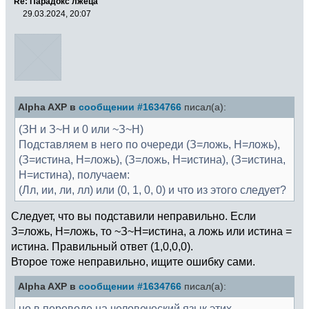
Re: Парадокс лжеца
29.03.2024, 20:07
Alpha AXP в
сообщении #1634766
писал(а):
(ЗН и З~Н и 0 или ~З~Н)
Подставляем в него по очереди (З=ложь, Н=ложь),
(З=истина, Н=ложь), (З=ложь, Н=истина), (З=истина,
Н=истина), получаем:
(Лл, ии, ли, лл) или (0, 1, 0, 0) и что из этого следует?
Следует, что вы подставили неправильно. Если
З=ложь, Н=ложь, то ~З~Н=истина, а ложь или истина =
истина. Правильный ответ (1,0,0,0).
Второе тоже неправильно, ищите ошибку сами.
Alpha AXP в
сообщении #1634766
писал(а):
но в переводе на человеческий язык этих