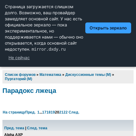
Научный форум dxdy
Математика, Физика, Computer Science, Machine Learning,
LaTeX, Механика и Техника, Химия,
Биология и Медицина, Экономика и Финансовая
Математика, Гуманитарные науки
Список форумов
»
Математика
»
Дискуссионные темы (М)
»
Пургаторий (М)
Парадокс лжеца
На страницу
Пред.
1
...
17
18
19
20
21
22
След.
Пред. тема
|
След. тема
Alpha AXP