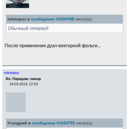
tolstopuz в
сообщении #1634789
писал(а):
Обычный гиперкуб
После применения дуал-векторной фольги...
tolstopuz
Re: Парадокс лжеца
29.03.2024, 22:53
Утундрий в
сообщении #1634792
писал(а):