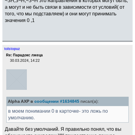
~ЗН,З~Н,~З~Н это направления в которых могут быть,
а могут и не быть связи в зависимости от условий( от
того, что мы подставляем) и они могут принимать
значения 0 ,1
tolstopuz
Re: Парадокс лжеца
30.03.2024, 14:22
Alpha AXP в
сообщении #1634845
писал(а):
в моем понимании 0 в карточке- это ложь по
умолчанию.
Давайте без умолчаний. Я правильно понял, что вы