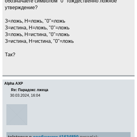
обозначаете символом "0" тождественно ложное
утверждение?
З=ложь, Н=ложь, "0"=ложь
З=истина, Н=ложь, "0"=ложь
З=ложь, Н=истина, "0"=ложь
З=истина, Н=истина, "0"=ложь
Так?
Alpha AXP
Re: Парадокс лжеца
30.03.2024, 16:04
tolstopuz в
сообщении #1634850
писал(а):