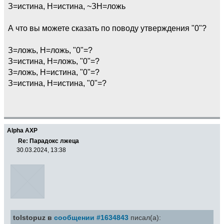
З=истина, Н=истина, ~ЗН=ложь
А что вы можете сказать по поводу утверждения "0"?
З=ложь, Н=ложь, "0"=?
З=истина, Н=ложь, "0"=?
З=ложь, Н=истина, "0"=?
З=истина, Н=истина, "0"=?
Alpha AXP
Re: Парадокс лжеца
30.03.2024, 13:38
tolstopuz в
сообщении #1634843
писал(а):