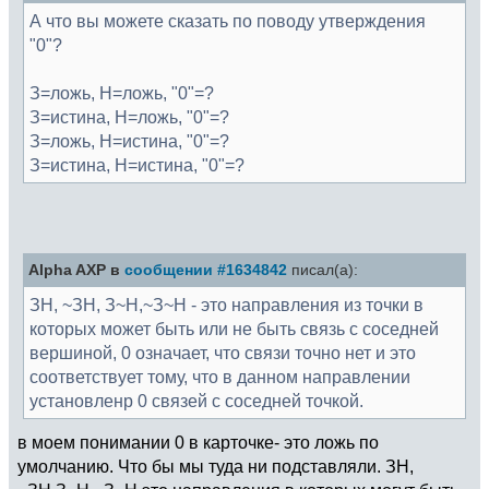
А что вы можете сказать по поводу утверждения
"0"?
З=ложь, Н=ложь, "0"=?
З=истина, Н=ложь, "0"=?
З=ложь, Н=истина, "0"=?
З=истина, Н=истина, "0"=?
Alpha AXP в
сообщении #1634842
писал(а):
ЗН, ~ЗН, З~Н,~З~Н - это направления из точки в
которых может быть или не быть связь с соседней
вершиной, 0 означает, что связи точно нет и это
соответствует тому, что в данном направлении
установленр 0 связей с соседней точкой.
в моем понимании 0 в карточке- это ложь по
умолчанию. Что бы мы туда ни подставляли. ЗН,