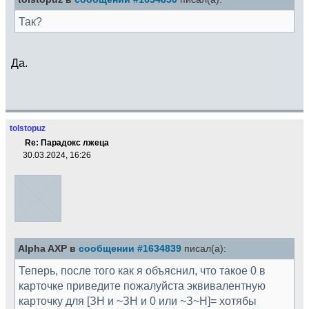
Так?
Да.
tolstopuz
Re: Парадокс лжеца
30.03.2024, 16:26
Alpha AXP в
сообщении #1634839
писал(а):
Теперь, после того как я объяснил, что такое 0 в
карточке приведите пожалуйста эквивалентную
карточку для [ЗН и ~ЗН и 0 или ~З~Н]= хотябы