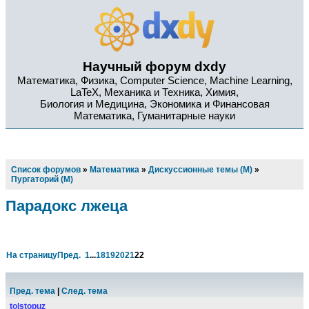
Научный форум dxdy
Математика, Физика, Computer Science, Machine Learning,
LaTeX, Механика и Техника, Химия,
Биология и Медицина, Экономика и Финансовая
Математика, Гуманитарные науки
Список форумов
»
Математика
»
Дискуссионные темы (М)
»
Пургаторий (М)
Парадокс лжеца
На страницу
Пред.
1
...
18
19
20
21
22
Пред. тема
|
След. тема
tolstopuz