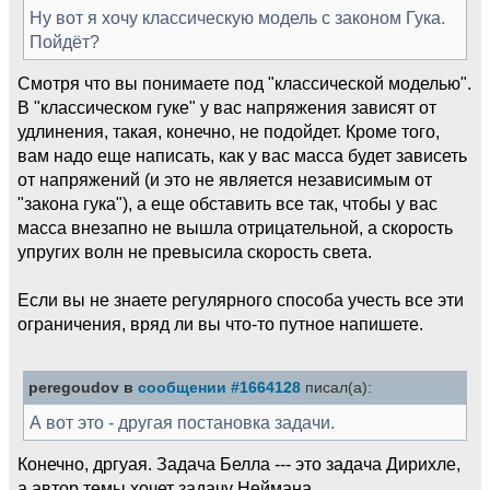
Ну вот я хочу классическую модель с законом Гука.
Пойдёт?
Смотря что вы понимаете под "классической моделью".
В "классическом гуке" у вас напряжения зависят от
удлинения, такая, конечно, не подойдет. Кроме того,
вам надо еще написать, как у вас масса будет зависеть
от напряжений (и это не является независимым от
"закона гука"), а еще обставить все так, чтобы у вас
масса внезапно не вышла отрицательной, а скорость
упругих волн не превысила скорость света.
Если вы не знаете регулярного способа учесть все эти
ограничения, вряд ли вы что-то путное напишете.
peregoudov в
сообщении #1664128
писал(а):
А вот это - другая постановка задачи.
Конечно, дргуая. Задача Белла --- это задача Дирихле,
а автор темы хочет задачу Неймана.