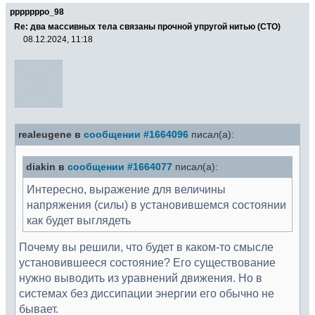
pppppppo_98
Re: два массивных тела связаны прочной упругой нитью (СТО)
08.12.2024, 11:18
realeugene в
сообщении #1664096
писал(а):
diakin в
сообщении #1664077
писал(а):
Интересно, выражение для величины
напряжения (силы) в установившемся состоянии
как будет выглядеть
Почему вы решили, что будет в каком-то смысле
установившееся состояние? Его существование
нужно выводить из уравнений движения. Но в
системах без диссипации энергии его обычно не
бывает.