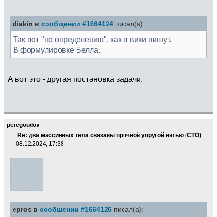
diakin в
сообщении #1664124
писал(а):
Так вот "по определению", как в вики пишут.
В формулировке Белла.
А вот это - другая постановка задачи.
peregoudov
Re: два массивных тела связаны прочной упругой нитью (СТО)
08.12.2024, 17:38
epros в
сообщении #1664126
писал(а):