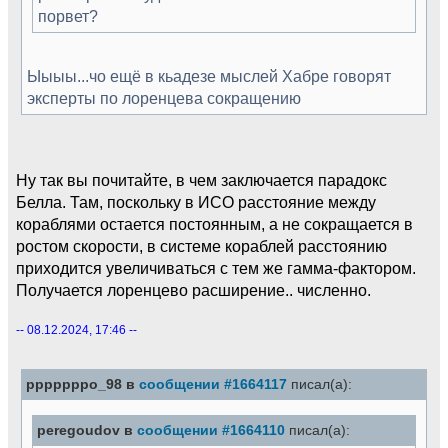
порвет?
Ыыыы...чо ещё в кьадезе мыслей Хабре говорят
эксперты по лоренцева сокращению
Ну так вы почитайте, в чем заключается парадокс
Белла. Там, поскольку в ИСО расстояние между
кораблями остается постоянным, а не сокращается в
ростом скорости, в системе кораблей расстоянию
приходится увеличиваться с тем же гамма-фактором.
Получается лоренцево расширение.. численно.
-- 08.12.2024, 17:46 --
pppppppo_98 в
сообщении #1664117
писал(а):
peregoudov в
сообщении #1664110
писал(а):