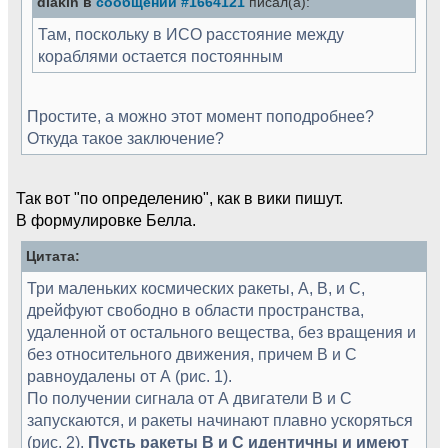
diakin в
сообщении #1664121
писал(а):
Там, поскольку в ИСО расстояние между
кораблями остается постоянным
Простите, а можно этот момент поподробнее?
Откуда такое заключение?
Так вот "по определению", как в вики пишут.
В формулировке Белла.
Цитата:
Три маленьких космических ракеты, А, В, и С,
дрейфуют свободно в области пространства,
удаленной от остального вещества, без вращения и
без относительного движения, причем В и С
равноудалены от А (рис. 1).
По получении сигнала от А двигатели В и С
запускаются, и ракеты начинают плавно ускоряться
(рис. 2).
Пусть ракеты В и С идентичны и имеют