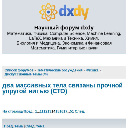
Научный форум dxdy
Математика, Физика, Computer Science, Machine Learning,
LaTeX, Механика и Техника, Химия,
Биология и Медицина, Экономика и Финансовая
Математика, Гуманитарные науки
Список форумов
»
Тематические обсуждения
»
Физика
»
Дискуссионные темы (Ф)
два массивных тела связаны прочной
упругой нитью (СТО)
На страницу
Пред.
1
...
11
12
13
14
15
16
17
...
51
След.
Пред. тема
|
След. тема