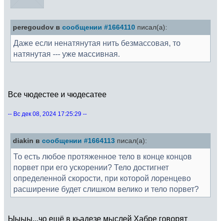
peregoudov в
сообщении #1664110
писал(а):
Даже если ненатянутая нить безмассовая, то
натянутая --- уже массивная.
Все чюдестее и чюдесатее
-- Вс дек 08, 2024 17:25:29 --
diakin в
сообщении #1664113
писал(а):
То есть любое протяженное тело в конце концов
порвет при его ускорении? Тело достигнет
определенной скорости, при которой лоренцево
расширение будет слишком велико и тело порвет?
Ыыыы...чо ещё в кьадезе мыслей Хабре говорят