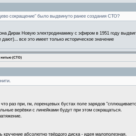
енцево сокращение" было выдвинуто ранее создания СТО?
вона Дирак Новую электродинамику с эфиром в 1951 году выдвиг
 дают)... все это имеет только историческое значение
 нитью (СТО)
нити.
, что раз при, гм, лоренцевых бустах поле зарядов "сплющивает
альные верёвки с линейками будут при этом сокращаться.
натяжение.
ь кручение абсолютно твёрдого диска - идея малополезная.