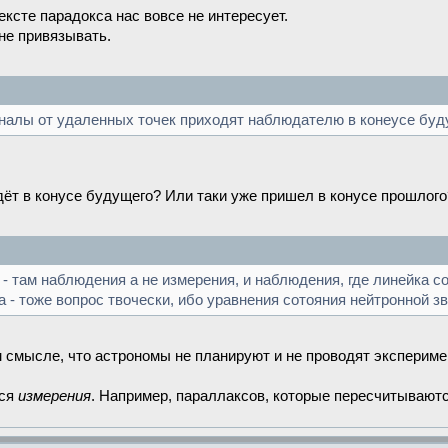
ексте парадокса нас вовсе не интересует.
не привязывать.
иналы от удаленных точек приходят наблюдателю в конеусе буд
идёт в конусе будущего? Или таки уже пришел в конусе прошлого
там наблюдения а не измерения, и наблюдения, где линейка соб
 - тоже вопрос твочески, ибо уравнения сотояния нейтронной з
м смысле, что астрономы не планируют и не проводят экспериме
тся
измерения
. Например, параллаксов, которые пересчитываютс