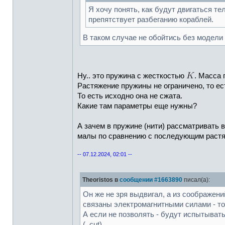
Я хочу понять, как будут двигаться тел
препятствует разбеганию кораблей.
В таком случае не обойтись без модели 
Ну.. это пружина с жесткостью
. Масса 
Растяжение пружины не ограничено, то ес
То есть исходно она не сжата.
Какие там параметры еще нужны?
А зачем в пружине (нити) рассматривать 
малы по сравнению с последующим раст
-- 07.12.2024, 02:01 --
Theoristos в
сообщении #1663890
писал(а):
Он же не зря выдвигал, а из соображени
связаны электромагнитными силами - то
А если не позволять - будут испытыват
(..cut)