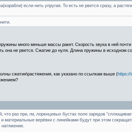
а(корабли) если нить упругая. То есть не рвется сразу, а растяг
нити.
пружины много меньше массы ракет. Скорость звука в ней почти 
ть она не рвется. Сжатие до нуля. Длина пружины в исходном с
волны сжатия\растяжения, как указано по ссылкам выше (
https:/
яжением?
й, что раз при, гм, лоренцевых бустах поле зарядов "сплющивае
 и материальные верёвки с линейками будут при этом сокращат
ь натяжение.