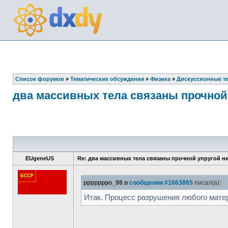
Список форумов
»
Тематические обсуждения
»
Физика
»
Дискуссионные т
два массивных тела связаны прочной
EUgeneUS
Re: два массивных тела связаны прочной упругой н
pppppppo_98 в
сообщении #1663865
писал(а):
Итак. Процесс разрушения любого мате