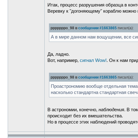
Итак, процесс разрушения образца в конт
Веревку к "догоняющему" кораблю можно 
pppppppo_98 в
сообщении #1663865
писал(а):
А в мире данном нам вощущении, все с
Да, ладно.
Вот, например,
сигнал Wow!
. Он к нам пр
pppppppo_98 в
сообщении #1663865
писал(а):
Проастрономию вообще отдельная тема - 
насколько стандартна стандартная свеча
В астрономии, конечно,
наблюдения
. В то
происходит без их вмешательства.
Но в процессе этих наблюдений проводя