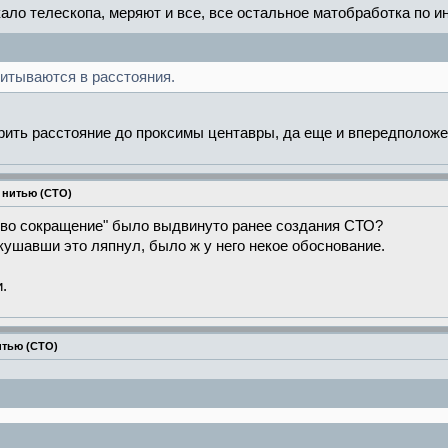
ало телескопа, меряют и все, все остальное матобработка по ин
итываются в расстояния.
рить расстояние до проксимы центавры, да еще и впередположен
 нитью (СТО)
цево сокращение" было выдвинуто ранее создания СТО?
ткушавши это ляпнул, было ж у него некое обоснование.
.
итью (СТО)