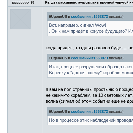
pppppppo_98
Re: два массивных тела связаны прочной упругой н
EUgeneUS в
сообщении #1663873
писал(а):
Вот, например, сигнал Wow!
. Он к нам придёт в конусе будущего? И
когда придет , то гда и разговор будет.... п
EUgeneUS в
сообщении #1663873
писал(а):
Итак, процесс разрушения образца в кон
Веревку к "догоняющему" кораблю можн
я вам на пол страницы простыню о процес
не каким-то кораблем, за 10 световых лет
волна (сигнал об этом событии еще не до
EUgeneUS в
сообщении #1663873
писал(а):
Но в процессе этих наблюдений проводя