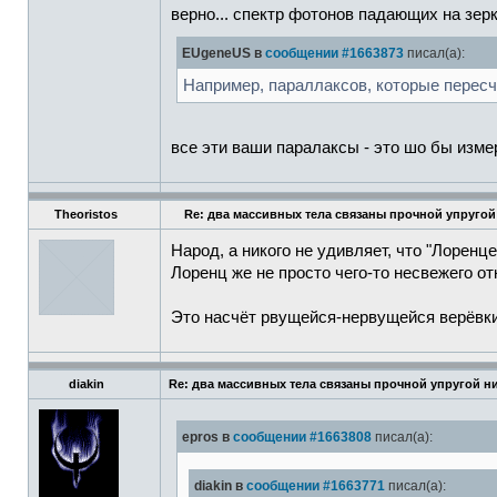
верно... спектр фотонов падающих на зерк
EUgeneUS в
сообщении #1663873
писал(а):
Например, параллаксов, которые пересч
все эти ваши паралаксы - это шо бы изме
Theoristos
Re: два массивных тела связаны прочной упругой
Народ, а никого не удивляет, что "Лорен
Лоренц же не просто чего-то несвежего о
Это насчёт рвущейся-нервущейся верёвки
diakin
Re: два массивных тела связаны прочной упругой н
epros в
сообщении #1663808
писал(а):
diakin в
сообщении #1663771
писал(а):