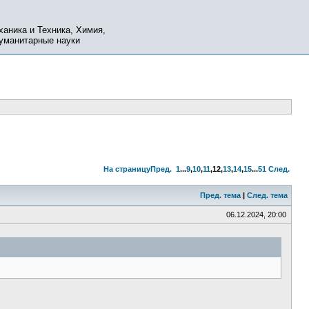
ханика и Техника, Химия,
Гуманитарные науки
На страницу
Пред.
1
...
9
,
10
,
11
,
12
,
13
,
14
,
15
...
51
След.
Пред. тема
|
След. тема
06.12.2024, 20:00