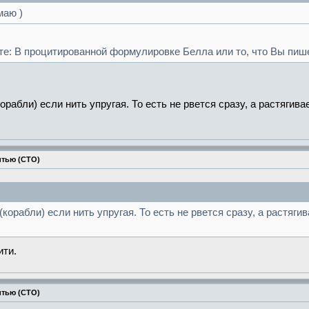
маю )
те: В процитированной формулировке Белла или то, что Вы пише
орабли) если нить упругая. То есть не рвется сразу, а растягив
итью (СТО)
(корабли) если нить упругая. То есть не рвется сразу, а растяги
ити.
итью (СТО)