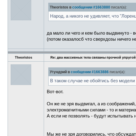
Theoristos в
сообщении #1663880
писал(а):
Народ, а никого не удивляет, что "Лор
да мало ли чего и кем было выдвинуто - 
(потом оказалосб что сверхдозы ничего не
Theoristos
Re: два массивных тела связаны прочной упругой
Утундрий в
сообщении #1663886
писал(а):
В таком случае не обойтись без модели 
Вот-вот.
Он же не зря выдвигал, а из соображений
электромагнитными силами - то и матери
А если не позволять - будут испытывать 
Мы же не зря договорились, что обсуждат