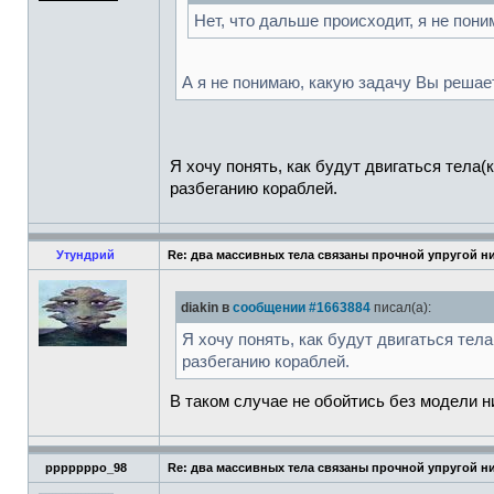
Нет, что дальше происходит, я не пони
А я не понимаю, какую задачу Вы решае
Я хочу понять, как будут двигаться тела(к
разбеганию кораблей.
Утундрий
Re: два массивных тела связаны прочной упругой н
diakin в
сообщении #1663884
писал(а):
Я хочу понять, как будут двигаться тела
разбеганию кораблей.
В таком случае не обойтись без модели н
pppppppo_98
Re: два массивных тела связаны прочной упругой н