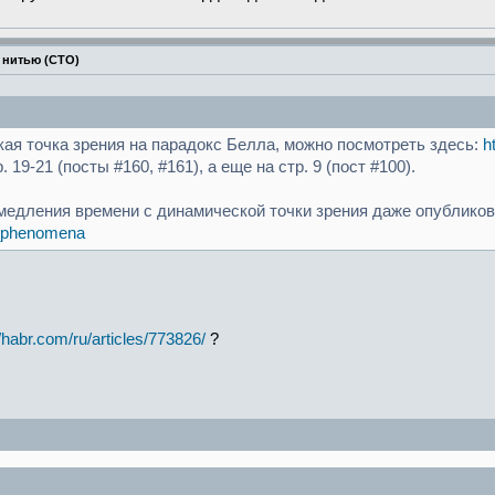
 нитью (СТО)
ая точка зрения на парадокс Белла, можно посмотреть здесь:
h
19-21 (посты #160, #161), а еще на стр. 9 (пост #100).
медления времени с динамической точки зрения даже опубликов
. _phenomena
//habr.com/ru/articles/773826/
?