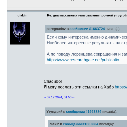
diakin
Re: два массивных тела связаны прочной упругой
peregoudov в
сообщении #1663724
писал(а):
Если кому интересна именно динамическ
Наиболее интересные результаты на стр. 
А по поводу лоренцева сокращения и за
https://www.researchgate.net/publicatio ..
Спасибо!
Я могу послать эти ссылки на Хабр
https:
-- 07.12.2024, 01:56 --
Утундрий в
сообщении #1663886
писал(а):
diakin в
сообщении #1663884
писал(а):