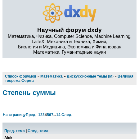
Научный форум dxdy
Математика, Физика, Computer Science, Machine Learning,
LaTeX, Механика и Техника, Химия,
Биология и Медицина, Экономика и Финансовая
Математика, Гуманитарные науки
Список форумов
»
Математика
»
Дискуссионные темы (М)
»
Великая
теорема Ферма
Степень суммы
На страницу
Пред.
1
2
3
4
5
6
7
...
14
След.
Пред. тема
|
След. тема
Alek