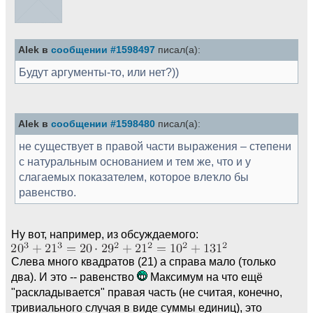
Alek в
сообщении #1598497
писал(а):
Будут аргументы-то, или нет?))
Alek в
сообщении #1598480
писал(а):
не существует в правой части выражения – степени
с натуральным основанием и тем же, что и у
слагаемых показателем, которое влеҡло бы
равенство.
Ну вот, например, из обсуждаемого:
Слева много квадратов (21) а справа мало (только
два). И это -- равенство
Максимум на что ещё
"раскладывается" правая часть (не считая, конечно,
тривиального случая в виде суммы единиц), это