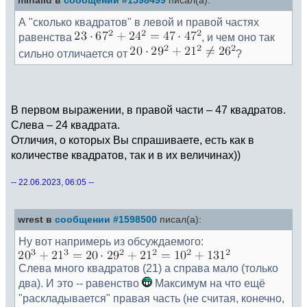
mihaild в
сообщении #1598499
писал(а):
А "сколько квадратов" в левой и правой частях
равенства
, и чем оно так
сильно отличается от
?
В первом выражении, в правой части – 47 квадратов.
Слева – 24 квадрата.
Отличия, о которых Вы спрашиваете, есть как в
количестве квадратов, так и в их величинах))
-- 22.06.2023, 06:05 --
wrest в
сообщении #1598500
писал(а):
Ну вот напримерь из обсуждаемого:
Слева много квадратов (21) а справа мало (только
два). И это -- равенство
Максимум на что ещё
"раскладывается" правая часть (не считая, конечно,