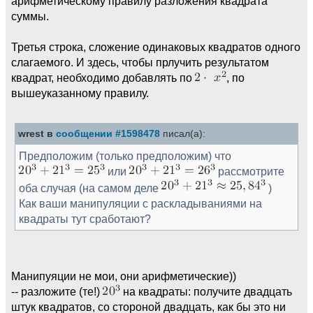
арифметическому правилу разложения квадрата
суммы.
Третья строка, сложение одинаковых квадратов одного
слагаемого. И здесь, чтобы прлучить результатом
квадрат, необходимо добавлять по
, по
вышеуказанному правилу.
wrest в
сообщении #1598478
писал(а):
Предположим (только предположим) что
или
рассмотрите
оба случая (на самом деле
)
Как ваши манипуляции с раскладываниями на
квадраты тут сработают?
Манипуяции не мои, они арифметические))
-- разложите (те!)
на квадраты: получите двадцать
штук квадратов, со стороной двадцать, как бы это ни