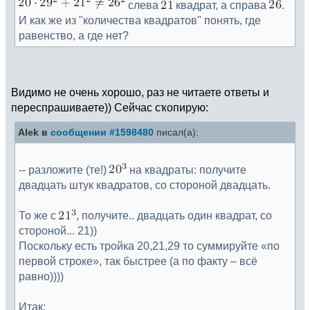
слева
квадрат, а справа
.
И как же из "количества квадратов" понять, где
равенство, а где нет?
Видимо не очень хорошо, раз не читаете ответы и
переспрашиваете)) Сейчас сҡопирую:
Alek в
сообщении #1598480
писал(а):
-- разложите (те!)
на квадраты: получите
двадцать штук квадратов, со стороной двадцать.
То же с
, получите.. двадцать один квадрат, со
стороной... 21))
Поскольку есть тройка 20,21,29 то суммируйте «по
первой строке», так быстрее (а по факту – всё
равно))))
Итак: