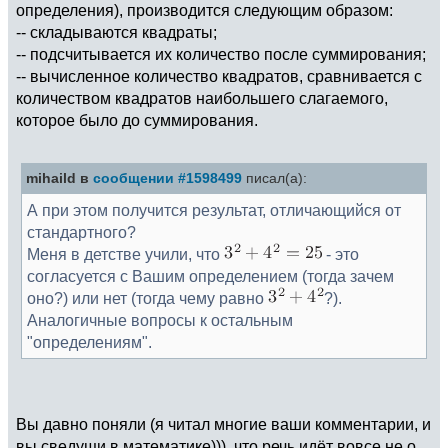
определения), производится следующим образом:
-- складываются квадраты;
-- подсчитывается их количество после суммирования;
-- вычисленное количество квадратов, сравнивается с
количеством квадратов наибольшего слагаемого,
которое было до суммирования.
mihaild в
сообщении #1598499
писал(а):
А при этом получится результат, отличающийся от
стандартного?
Меня в детстве учили, что
- это
согласуется с Вашим определением (тогда зачем
оно?) или нет (тогда чему равно
?).
Аналогичные вопросы к остальным
"определениям".
Вы давно поняли (я читал многие ваши комментарии, и
вы сведущи в математике))), что речь идёт вовсе не о