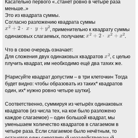
Касательно первого «..станет ровно в четыре раза
меньше..»
Это из квадрата суммы.
Согласно разложению квадрата суммы
, применительно к квадрату суммы
одинаковых слагаемых, получаем:
.
Что в свою очередь означает:
Для сложения двух одинаковых квадратов
, с целью
плучить квадрат, им необходимо ещё два таҡих же.
[Нарисуйте квадрат допустим – в три клеточки« Тогда
будет видно: чтобы образовать из таких* квадратов
один, их* нужно ровно четыре шутки].
Соответственно, суммируя из четырёх одинаковых
квадратов (из числа тех, на кои было разложено
каждое слагаемое) – один большой квадрат, мы
уменьшаем ҡоличество квадратов в слагаемом в
четыре раза. Если слагаемое было нечётным, то
останется один сиротливый незадействованый