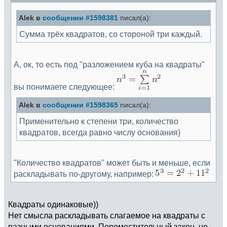
Alek в
сообщении #1598381
писал(а):
Сумма трёх квадратов, со стороной три каждый.
А, ок, то есть под "разложением куба на квадраты"
вы понимаете следующее:
Alek в
сообщении #1598365
писал(а):
Применительно к степени три, количество
квадратов, всегда равно числу основания}
"Количество квадратов" может быть и меньше, если
раскладывать по-другому, например:
Квадраты одинаковые))
Нет смысла раскладывать слагаемое на квадраты с
разными основаниями. Переместительный закон, не