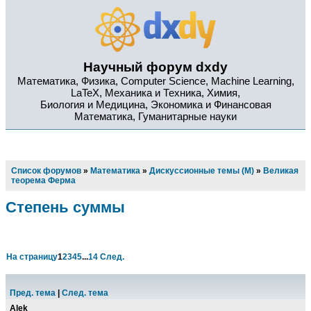
Научный форум dxdy
Математика, Физика, Computer Science, Machine Learning,
LaTeX, Механика и Техника, Химия,
Биология и Медицина, Экономика и Финансовая
Математика, Гуманитарные науки
Список форумов
»
Математика
»
Дискуссионные темы (М)
»
Великая
теорема Ферма
Степень суммы
На страницу
1
2
3
4
5
...
14
След.
Пред. тема
|
След. тема
Alek