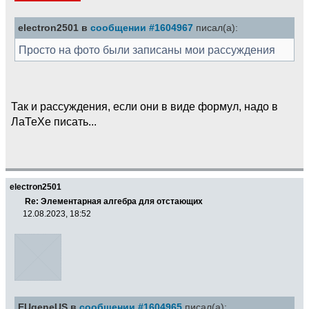
electron2501 в
сообщении #1604967
писал(а):
Просто на фото были записаны мои рассуждения
Так и рассуждения, если они в виде формул, надо в
ЛаТеХе писать...
electron2501
Re: Элементарная алгебра для отстающих
12.08.2023, 18:52
EUgeneUS в
сообщении #1604965
писал(а):