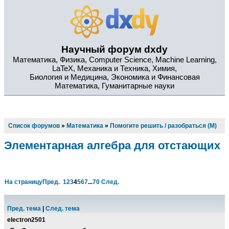
Научный форум dxdy
Математика, Физика, Computer Science, Machine Learning,
LaTeX, Механика и Техника, Химия,
Биология и Медицина, Экономика и Финансовая
Математика, Гуманитарные науки
Список форумов
»
Математика
»
Помогите решить / разобраться (М)
Элементарная алгебра для отстающих
На страницу
Пред.
1
2
3
4
5
6
7
...
70
След.
Пред. тема
|
След. тема
electron2501