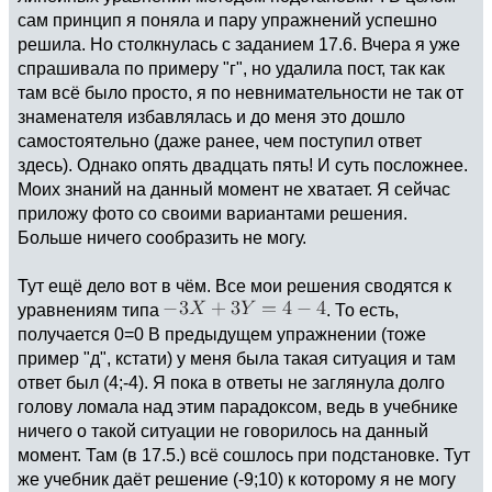
сам принцип я поняла и пару упражнений успешно
решила. Но столкнулась с заданием 17.6. Вчера я уже
спрашивала по примеру "г", но удалила пост, так как
там всё было просто, я по невнимательности не так от
знаменателя избавлялась и до меня это дошло
самостоятельно (даже ранее, чем поступил ответ
здесь). Однако опять двадцать пять! И суть посложнее.
Моих знаний на данный момент не хватает. Я сейчас
приложу фото со своими вариантами решения.
Больше ничего сообразить не могу.
Тут ещё дело вот в чём. Все мои решения сводятся к
уравнениям типа
. То есть,
получается 0=0 В предыдущем упражнении (тоже
пример "д", кстати) у меня была такая ситуация и там
ответ был (4;-4). Я пока в ответы не заглянула долго
голову ломала над этим парадоксом, ведь в учебнике
ничего о такой ситуации не говорилось на данный
момент. Там (в 17.5.) всё сошлось при подстановке. Тут
же учебник даёт решение (-9;10) к которому я не могу