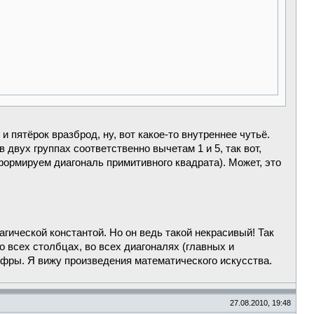
 пятёрок вразброд, ну, вот какое-то внутреннее чутьё.
в двух группах соответственно вычетам 1 и 5, так вот,
 формируем диагональ примитивного квадрата). Может, это
агической константой. Но он ведь такой некрасивый! Так
о всех столбцах, во всех диагоналях (главных и
ифры. Я вижу произведения математического искусства.
27.08.2010, 19:48