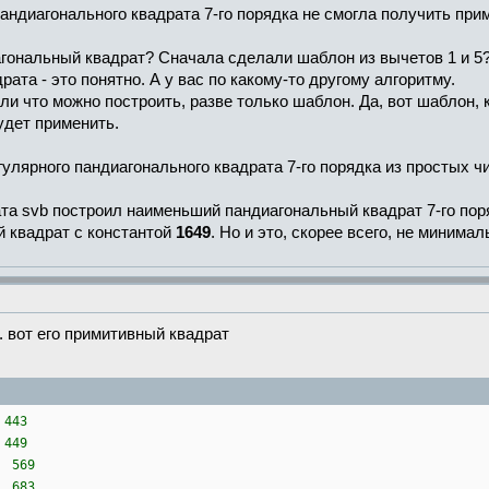
пандиагонального квадрата 7-го порядка не смогла получить пр
гональный квадрат? Сначала сделали шаблон из вычетов 1 и 5?
та - это понятно. А у вас по какому-то другому алгоритму.
ли что можно построить, разве только шаблон. Да, вот шаблон,
удет применить.
улярного пандиагонального квадрата 7-го порядка из простых ч
та svb построил наименьший пандиагональный квадрат 7-го пор
 квадрат с константой
1649
. Но и это, скорее всего, не минима
 вот его примитивный квадрат
43
49
569
683