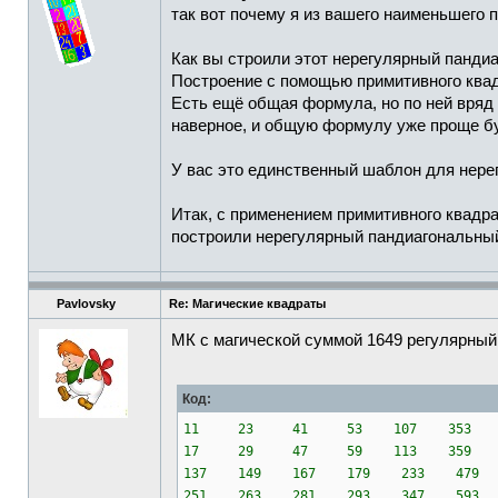
так вот почему я из вашего наименьшего 
Как вы строили этот нерегулярный пандиа
Построение с помощью примитивного квадра
Есть ещё общая формула, но по ней вряд 
наверное, и общую формулу уже проще б
У вас это единственный шаблон для нерег
Итак, с применением примитивного квадра
построили нерегулярный пандиагональный
Pavlovsky
Re: Магические квадраты
МК с магической суммой 1649 регулярный.
Код:
11 23 41 53 107 353 4
17 29 47 59 113 359 4
137 149 167 179 233 479 
251 263 281 293 347 593 