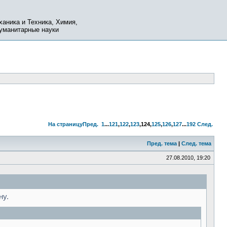
ханика и Техника, Химия,
Гуманитарные науки
На страницу
Пред.
1
...
121
,
122
,
123
,
124
,
125
,
126
,
127
...
192
След.
Пред. тема
|
След. тема
27.08.2010, 19:20
ну.