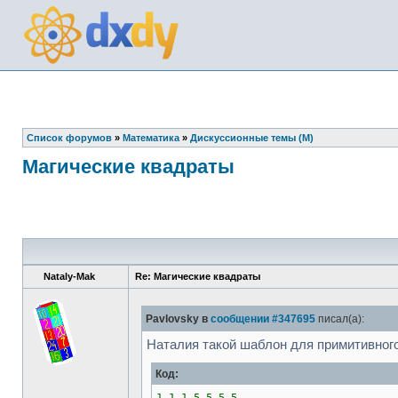
Список форумов
»
Математика
»
Дискуссионные темы (М)
Магические квадраты
Nataly-Mak
Re: Магические квадраты
Pavlovsky в
сообщении #347695
писал(а):
Наталия такой шаблон для примитивног
Код: