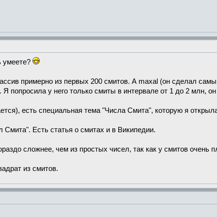
ть умеете?
массив примерно из первых 200 смитов. А maxal (он сделал сам
 попросила у него только смиты в интервале от 1 до 2 млн, он
тся), есть специальная тема "Числа Смита", которую я открыл
 Смита". Есть статья о смитах и в Википедии.
ораздо сложнее, чем из простых чисел, так как у смитов очень 
адрат из смитов.