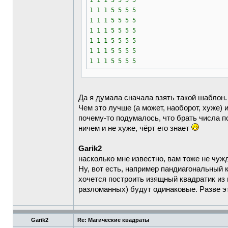
1 1 1 5 5 5 5
1 1 1 5 5 5 5
1 1 1 5 5 5 5
1 1 1 5 5 5 5
1 1 1 5 5 5 5
1 1 1 5 5 5 5
1 1 1 5 5 5 5
Да я думала сначала взять такой шаблон. 
Чем это лучше (а может, наоборот, хуже) и
почему-то подумалось, что брать числа п
ничем и не хуже, чёрт его знает
Garik2
насколько мне известно, вам тоже не чу
Ну, вот есть, например пандиагональный 
хочется построить изящный квадратик из 
разломанных) будут одинаковые. Разве эт
Garik2
Re: Магические квадраты