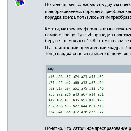
Но! Значит, вы пользовались другим пре
преобразованием, обратным преобразов
порядка всегда пользуюсь этим преобразо
Кстати, матричная форма, как мне кажет
намного проще. Тут svb приводил программ
берутся по модулю 7. Об этом совсем не
Пусть исходный примитивный квадрат 7-г
Тогда пандиагональный квадрат, полученн
Код:
a16 a33 a57 a74 a21 a45 a62
a71 a25 a42 a66 a13 a37 a54
a63 a17 a34 a51 a75 a22 a46
a55 a72 a26 a43 a67 a14 a31
a47 a64 a11 a35 a52 a76 a23
a32 a56 a73 a27 a44 a61 a15
a24 a41 a65 a12 a36 a53 a77
Понятно, что матричное преобразование 