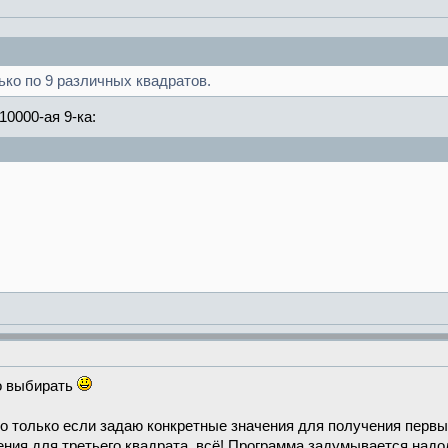
ько по 9 различных квадратов.
10000-ая 9-ка:
го выбирать
но только если задаю конкретные значения для получения первы
ния для третьего квадрата, всё! Программа задумывается надо