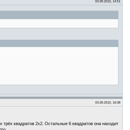
03.09.2010, 14:51
03.09.2010, 16:08
х трёх квадратов 2х2. Остальные 6 квадратов она находит
лго.