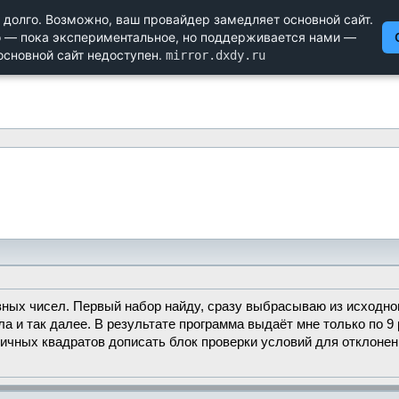
Научный форум dxdy
Математика, Физика, Computer Science, Machine Learning, LaTeX, Ме
Биология и Медицина, Экономика и Финансовая Математика, 
зных чисел. Первый набор найду, сразу выбрасываю из исходног
 и так далее. В результате программа выдаёт мне только по 9
личных квадратов дописать блок проверки условий для отклонен