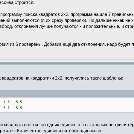
ассива строится.
программу поиска квадратов 2х2, программа нашла 7 правильны
клонений выполняются (я их сразу проверяю). Но дальше никак не 
зброд, отклонения лучше получаются - и положительные, и отри
ловия из 6 проверены. Добавив ещё два отклонения, надо будет п
квадратов на квадратики 2х2, получились такие шаблоны:
 1 1 5 5
 5 1 5 5
 квадрата состоят из одних единиц, а в остальных по три пятёр
ержится. Количество единиц и пятёрок одинаково.