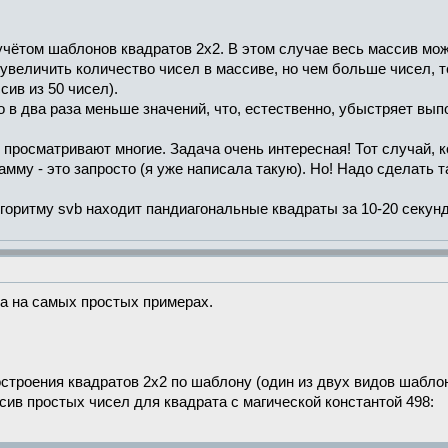
чётом шаблонов квадратов 2х2. В этом случае весь массив можн
 увеличить количество чисел в массиве, но чем больше чисел,
сив из 50 чисел).
 в два раза меньше значений, что, естественно, убыстряет вы
просматривают многие. Задача очень интересная! Тот случай, ко
мму - это запросто (я уже написала такую). Но! Надо сделать т
оритму svb находит пандиагональные квадраты за 10-20 секунд
а на самых простых примерах.
остроения квадратов 2х2 по шаблону (один из двух видов шабло
ив простых чисел для квадрата с магической константой 498: