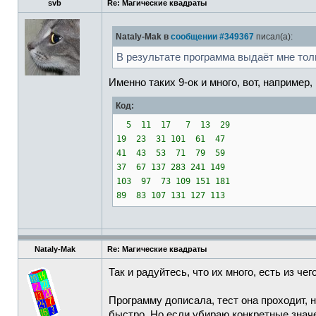
svb
Re: Магические квадраты
Nataly-Mak в
сообщении #349367
писал(а):
В результате программа выдаёт мне тол
Именно таких 9-ок и много, вот, например, 
Код:
5 11 17 7 13 29
19 23 31 101 61 47
41 43 53 71 79 59
37 67 137 283 241 149
103 97 73 109 151 181
89 83 107 131 127 113
Nataly-Mak
Re: Магические квадраты
Так и радуйтесь, что их много, есть из че
Программу дописала, тест она проходит, 
быстро. Но если убираю конкретные значе