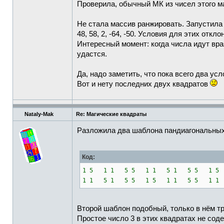
Проверила, обычный МК из чисел этого м
Не стала массив ранжировать. Запустила 
48, 58, 2, -64, -50. Условия для этих от
Интересный момент: когда числа идут вра
удастся.
Да, надо заметить, что пока всего два ус
Вот и нету последних двух квадратов
Nataly-Mak
Re: Магические квадраты
Разложила два шаблона пандиагональных 
Код:
1 5 1 1 5 5 1 1 5 1 5 5 1 5
1 1 5 1 5 5 1 5 1 1 5 5 1 1
Второй шаблон подобный, только в нём три
Простое число 3 в этих квадратах не сод