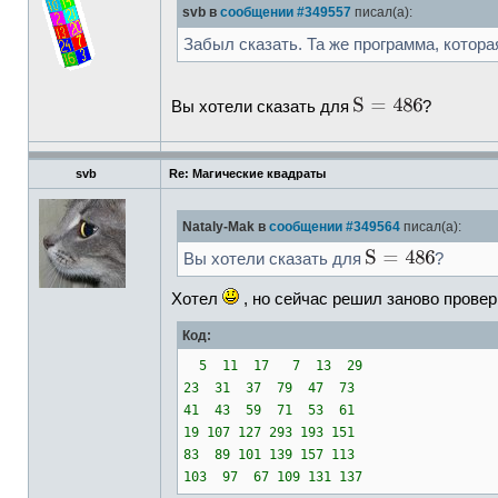
svb в
сообщении #349557
писал(а):
Забыл сказать. Та же программа, котора
Вы хотели сказать для
?
svb
Re: Магические квадраты
Nataly-Mak в
сообщении #349564
писал(а):
Вы хотели сказать для
?
Хотел
, но сейчас решил заново провери
Код:
5 11 17 7 13 29
23 31 37 79 47 73
41 43 59 71 53 61
19 107 127 293 193 151
83 89 101 139 157 113
103 97 67 109 131 137