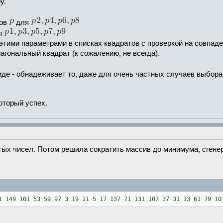
у.
ров
для
ся
этими параметрами в списках квадратов с проверкой на совпад
агональный квадрат (к сожалению, не всегда).
иде - обнадеживает то, даже для очень частных случаев выбор
оторый успех.
тых чисел. Потом решила сократить массив до минимума, сген
1 149 101 53 59 97 3 19 11 5 17 137 71 131 107 37 31 13 61 79 10