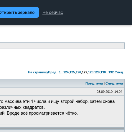
ханика и Техника, Химия,
Гуманитарные науки
На страницу
Пред.
1
...
124
,
125
,
126
,
127
,
128
,
129
,
130
...
192
След.
Пред. тема
|
След. тема
03.09.2010, 14:04
о массива эти 4 числа и ищу второй набор, затем снова
 различных квадратов.
ий. Вроде всё просматривается чётко.