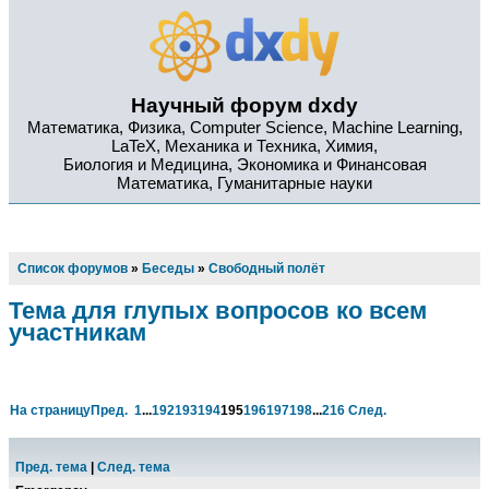
Научный форум dxdy
Математика, Физика, Computer Science, Machine Learning,
LaTeX, Механика и Техника, Химия,
Биология и Медицина, Экономика и Финансовая
Математика, Гуманитарные науки
Список форумов
»
Беседы
»
Свободный полёт
Тема для глупых вопросов ко всем
участникам
На страницу
Пред.
1
...
192
193
194
195
196
197
198
...
216
След.
Пред. тема
|
След. тема