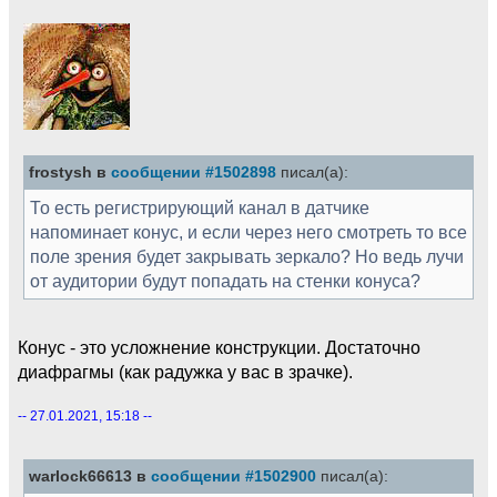
frostysh в
сообщении #1502898
писал(а):
То есть регистрирующий канал в датчике
напоминает конус, и если через него смотреть то все
поле зрения будет закрывать зеркало? Но ведь лучи
от аудитории будут попадать на стенки конуса?
Конус - это усложнение конструкции. Достаточно
диафрагмы (как радужка у вас в зрачке).
-- 27.01.2021, 15:18 --
warlock66613 в
сообщении #1502900
писал(а):