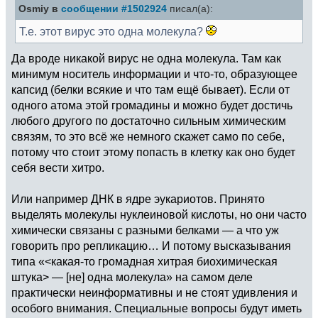
Osmiy в
сообщении #1502924
писал(а):
Т.е. этот вирус это одна молекула?
Да вроде никакой вирус не одна молекула. Там как
минимум носитель информации и что-то, образующее
капсид (белки всякие и что там ещё бывает). Если от
одного атома этой громадины и можно будет достичь
любого другого по достаточно сильным химическим
связям, то это всё же немного скажет само по себе,
потому что стоит этому попасть в клетку как оно будет
себя вести хитро.
Или например ДНК в ядре эукариотов. Принято
выделять молекулы нуклеиновой кислоты, но они часто
химически связаны с разными белками — а что уж
говорить про репликацию… И потому высказывания
типа «<какая-то громадная хитрая биохимическая
штука> — [не] одна молекула» на самом деле
практически неинформативны и не стоят удивления и
особого внимания. Специальные вопросы будут иметь