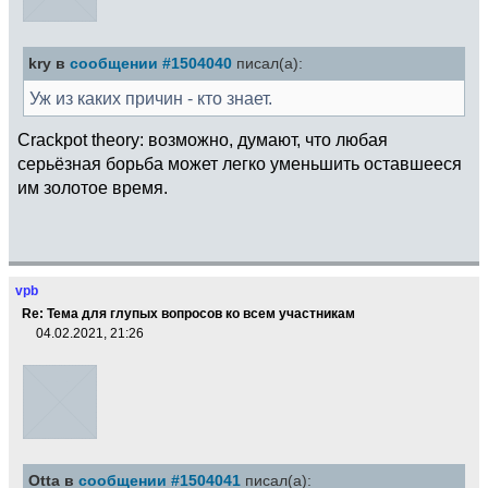
kry в
сообщении #1504040
писал(а):
Уж из каких причин - кто знает.
Crackpot theory: возможно, думают, что любая
серьёзная борьба может легко уменьшить оставшееся
им золотое время.
vpb
Re: Тема для глупых вопросов ко всем участникам
04.02.2021, 21:26
Otta в
сообщении #1504041
писал(а):