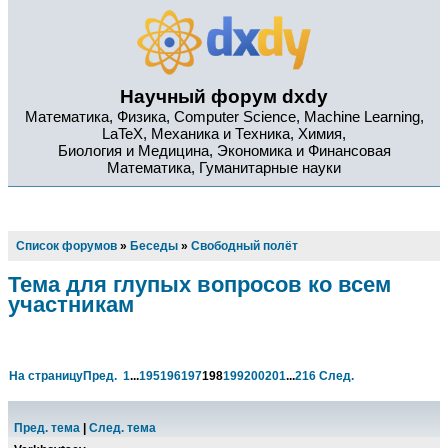
Научный форум dxdy
Математика, Физика, Computer Science, Machine Learning,
LaTeX, Механика и Техника, Химия,
Биология и Медицина, Экономика и Финансовая
Математика, Гуманитарные науки
Список форумов
»
Беседы
»
Свободный полёт
Тема для глупых вопросов ко всем
участникам
На страницу
Пред.
1
...
195
196
197
198
199
200
201
...
216
След.
Пред. тема
|
След. тема