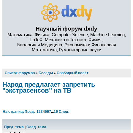
Научный форум dxdy
Математика, Физика, Computer Science, Machine Learning,
LaTeX, Механика и Техника, Химия,
Биология и Медицина, Экономика и Финансовая
Математика, Гуманитарные науки
Список форумов
»
Беседы
»
Свободный полёт
Народ предлагает запретить
"экстрасенсов" на ТВ
На страницу
Пред.
1
2
3
4
5
6
7
...
16
След.
Пред. тема
|
След. тема