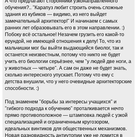
А что предлагают сторонники узконаправленного
обучения?.. "Карапуз любит строить очень сложные
здания из кубиков — видимо, из него выйдет
замечательный архитектор!" И начинаем с самых
ранних лет образовывать его в этом направлении. :)
Побоку всё остальное! Незачем грузить его какой-то
ерундой, не имеющей отношения к делу! То, что из
мальчишки мог бы выйти выдающийся биолог, так и
останется неизвестным, потому что никто не будет
учить его биологии серьёзнее, чем "у людей две ноги, а
у животных — четыре". А сам он даже не будет знать,
сколько интересного упускает. Потому что ему с
детства внушили, что у него очевидные архитекторские
способности. :)
Под знаменем "борьбы за интересы учащихся" и
"гибкого подхода к обучению" проталкивается нечто
прямо противоположное — штамповка людей с узкой
специализацией и ограниченным кругозором,
идеальных винтиков для общественных механизмов.
Новая разновидность антиутопии уже не ломится в