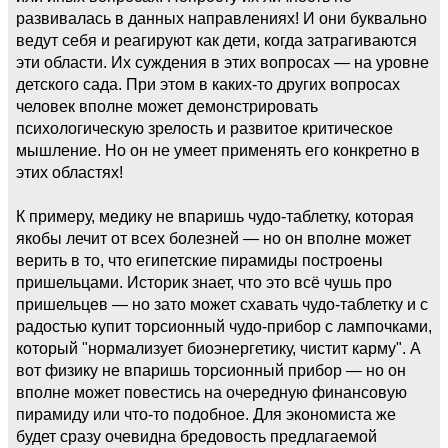
развивалась в данных направлениях! И они буквально
ведут себя и реагируют как дети, когда затрагиваются
эти области. Их суждения в этих вопросах — на уровне
детского сада. При этом в каких-то других вопросах
человек вполне может демонстрировать
психологическую зрелость и развитое критическое
мышление. Но он не умеет применять его конкретно в
этих областях!
К примеру, медику не впаришь чудо-таблетку, которая
якобы лечит от всех болезней — но он вполне может
верить в то, что египетские пирамиды построены
пришельцами. Историк знает, что это всё чушь про
пришельцев — но зато может схавать чудо-таблетку и с
радостью купит торсионный чудо-прибор с лампочками,
который "нормализует биоэнергетику, чистит карму". А
вот физику не впаришь торсионный прибор — но он
вполне может повестись на очередную финансовую
пирамиду или что-то подобное. Для экономиста же
будет сразу очевидна бредовость предлагаемой