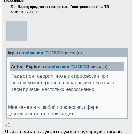
rockclimber
Re: Народ предлагает запретить "экстрасенсов" на ТВ
24.05.2017, 00:35
kry в
сообщении #1218415
писал(а):
Anton_Peplov в
сообщении #1218411
писал(а):
Так вот он говорил, что в их профессии при
высоком мастерстве начинаешь использовать
свои приемы настолько неосознанно
Мне кажется в любой профессии, сфере
деятельности это происходит.
+1
Я как-то читал какую-то научно-популярную книгу об