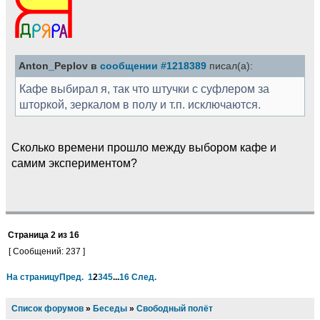
Anton_Peplov в
сообщении #1218389
писал(а):
Кафе выбирал я, так что штучки с суфлером за
шторкой, зеркалом в полу и т.п. исключаются.
Сколько времени прошло между выбором кафе и
самим экспериментом?
Страница
2
из
16
[ Сообщений: 237 ]
На страницу
Пред.
1
2
3
4
5
...
16
След.
Список форумов
»
Беседы
»
Свободный полёт