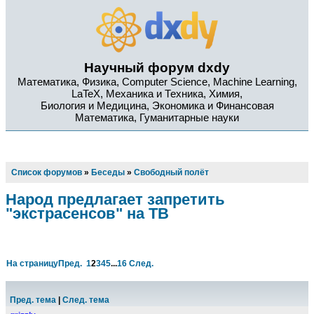
Научный форум dxdy
Математика, Физика, Computer Science, Machine Learning,
LaTeX, Механика и Техника, Химия,
Биология и Медицина, Экономика и Финансовая
Математика, Гуманитарные науки
Список форумов
»
Беседы
»
Свободный полёт
Народ предлагает запретить
"экстрасенсов" на ТВ
На страницу
Пред.
1
2
3
4
5
...
16
След.
Пред. тема
|
След. тема