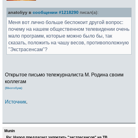
anatoliyy в
сообщении #1218290
писал(а):
Меня вот лично больше беспокоит другой вопрос:
почему на нашем общественном телевидении очень
мало программ, которые можно было бы, так
сказать, положить на чашу весов, противоположную
"Экстрасенсам"?
Открытое письмо тележурналиста М. Родина своим
коллегам
(Многобукв)
Источник
.
Munin
Re: Народ предлагает запретить "экстрасенсов" на ТВ