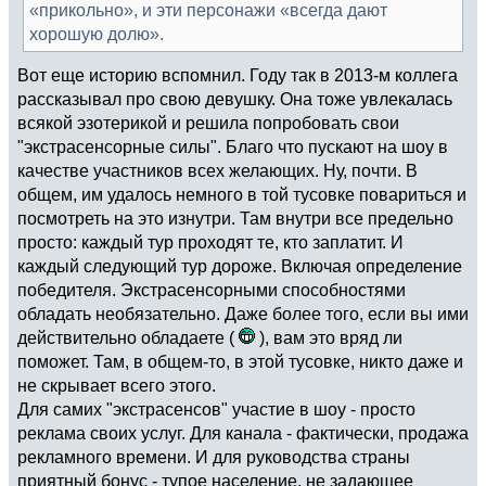
«прикольно», и эти персонажи «всегда дают
хорошую долю».
Вот еще историю вспомнил. Году так в 2013-м коллега
рассказывал про свою девушку. Она тоже увлекалась
всякой эзотерикой и решила попробовать свои
"экстрасенсорные силы". Благо что пускают на шоу в
качестве участников всех желающих. Ну, почти. В
общем, им удалось немного в той тусовке повариться и
посмотреть на это изнутри. Там внутри все предельно
просто: каждый тур проходят те, кто заплатит. И
каждый следующий тур дороже. Включая определение
победителя. Экстрасенсорными способностями
обладать необязательно. Даже более того, если вы ими
действительно обладаете (
), вам это вряд ли
поможет. Там, в общем-то, в этой тусовке, никто даже и
не скрывает всего этого.
Для самих "экстрасенсов" участие в шоу - просто
реклама своих услуг. Для канала - фактически, продажа
рекламного времени. И для руководства страны
приятный бонус - тупое население, не задающее