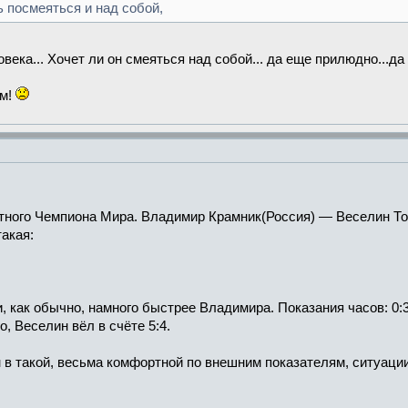
ь посмеяться и над собой,
века... Хочет ли он смеяться над собой... да еще прилюдно...д
ом!
ютного Чемпиона Мира. Владимир Крамник(Россия) — Веселин То
акая:
 как обычно, намного быстрее Владимира. Показания часов: 0:39
о, Веселин вёл в счёте 5:4.
 в такой, весьма комфортной по внешним показателям, ситуаци