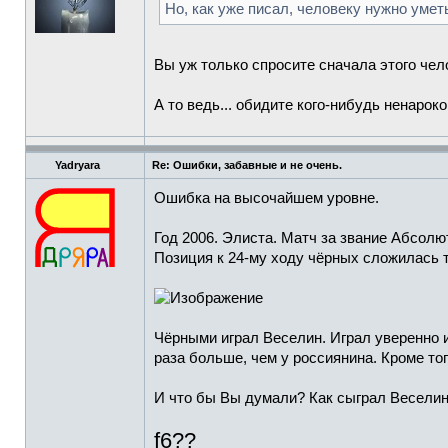
Но, как уже писал, человеку нужно умет
Вы уж только спросите сначала этого чело
А то ведь... обидите кого-нибудь ненарок
Yadryara
Re: Ошибки, забавные и не очень.
Ошибка на высочайшем уровне.
Год 2006. Элиста. Матч за звание Абсол
Позиция к 24-му ходу чёрных сложилась т
Чёрными играл Веселин. Играл уверенно и,
раза больше, чем у россиянина. Кроме тог
И что бы Вы думали? Как сыграл Веселин
f6??