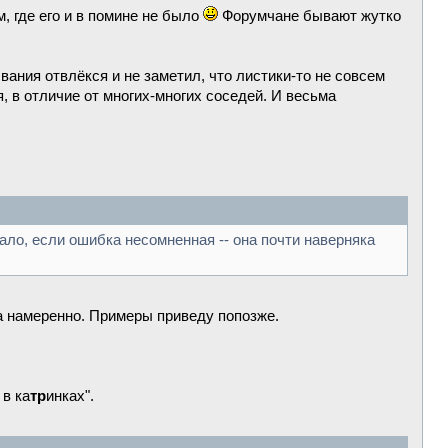
, где его и в помине не было
Форумчане бывают жутко
вания отвлёкся и не заметил, что листики-то не совсем
я, в отличие от многих-многих соседей. И весьма
ало, если ошибка несомненная -- она почти наверняка
а намеренно. Примеры приведу попозже.
 в ка
тр
инках".