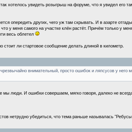
так хотелось увидеть розыгрыш на форуме, что я увидел его там
ется опередить других, чего уж там скрывать. И в азарте отгады
что у меня самого на участке клён растёт. Причём только у мен
чти весь облетел
но стоит ли стартовое сообщение делать длиной в километр.
 чрезвычайно внимательный, просто ошибок и ляпсусов у него м
е мы люди. И ошибки совершаем, мягко говоря, далеко не всегд
остов нетрудно убедиться, что тема раньше называлась "Ребусы