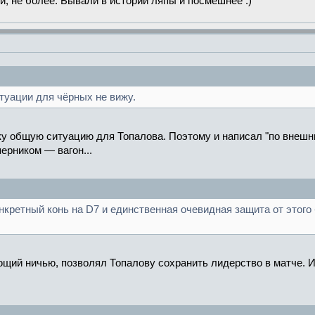
и, не более. Бывали в истории ляпы и посмешнее :)
итуации для чёрных не вижу.
у общую ситуацию для Топалова. Поэтому и написал "по внешним 
перником — вагон...
нкретный конь на D7 и единственная очевидная защита от этого -
ющий ничью, позволял Топалову сохранить лидерство в матче. И