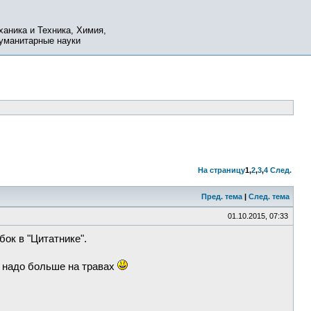
ханика и Техника, Химия,
Гуманитарные науки
На страницу
1
,
2
,
3
,
4
След.
Пред. тема
|
След. тема
01.10.2015, 07:33
ок в "Цитатнике".
ь надо больше на травах