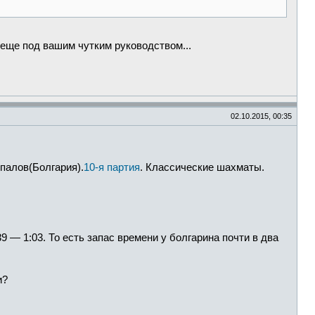
а еще под вашим чутким руководством...
02.10.2015, 00:35
палов(Болгария).
10-я партия
. Классические шахматы.
 — 1:03. То есть запас времени у болгарина почти в два
и?