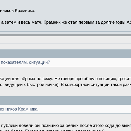
онников Крамника.
, а затем и весь матч. Крамник же стал первым за долгие годы 
 показателям, ситуации?
туации для чёрных не вижу. Не говоря про общую позицию, грози
сего, ведущий к быстрой ничье). В комфортной ситуации такой ра
лонников Крамника.
 публики довели бы позицию за белых после этого хода до выиг