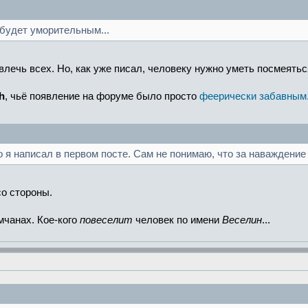
будет уморительным...
влечь всех. Но, как уже писал, человеку нужно уметь посмеятьс
h
, чьё появление на форуме было просто
феерически забавным
о я написал в первом посте. Сам не понимаю, что за наваждение
со стороны.
мчанах. Кое-кого
повеселит
человек по имени
Веселин
...