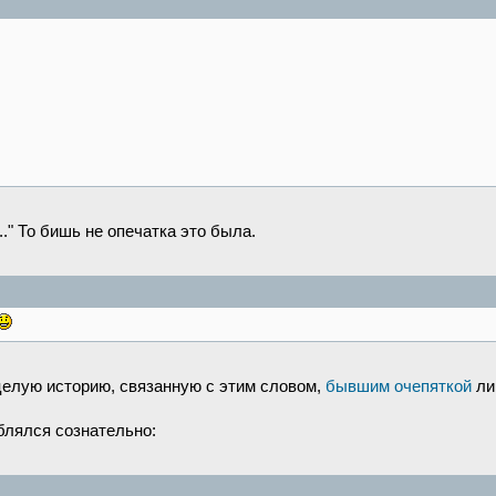
.." То бишь не опечатка это была.
елую историю, связанную с этим словом,
бывшим очепяткой
ли
блялся сознательно: