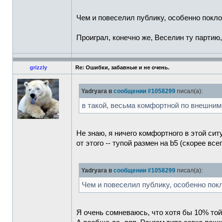
Чем и повеселил публику, особенно покл
Проиграл, конечно же, Веселин ту партию
grizzly
Re: Ошибки, забавные и не очень.
Yadryara в
сообщении #1058299
писал(а):
в такой, весьма комфортной по внешним
Не знаю, я ничего комфортного в этой си
от этого -- тупой размен на b5 (скорее в
Yadryara в
сообщении #1058299
писал(а):
Чем и повеселил публику, особенно пок
Я очень сомневаюсь, что хотя бы 10% той