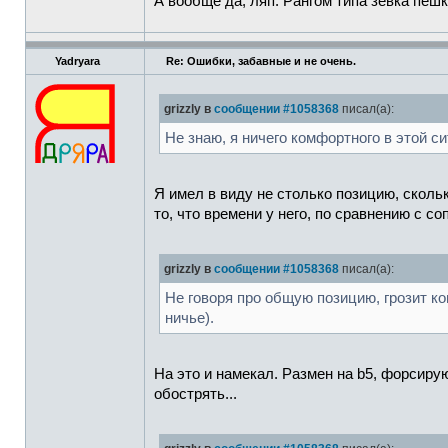
А вообще да, ляп. Рангом типа зевка пешк
Yadryara
Re: Ошибки, забавные и не очень.
grizzly в
сообщении #1058368
писал(а):
Не знаю, я ничего комфортного в этой с
Я имел в виду не столько позицию, скольк
то, что времени у него, по сравнению с со
grizzly в
сообщении #1058368
писал(а):
Не говоря про общую позицию, грозит ко
ничье).
На это и намекал. Размен на b5, форсиру
обострять...