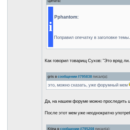
Цитата:
Pphantom:
i
Поправил опечатку в заголовке темы.
Как говорил товарищ Сухов: "Это вряд ли.
gris в
сообщении #795838
писал(а):
это, можно сказать, уже форумный мем
Да, на нашем форуме можно проследить ц
После этот мем уже неоднократно употре
Ktina в
сообщении #795208
писал(а):