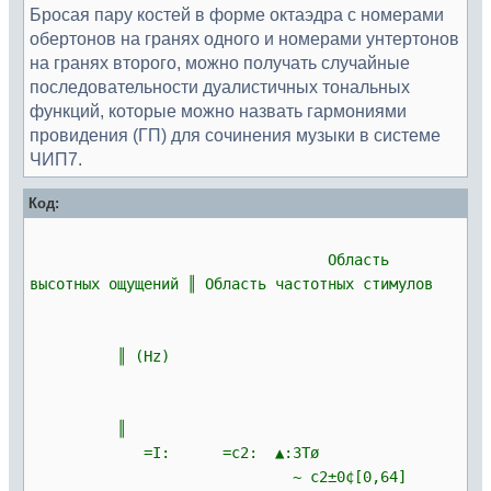
Бросая пару костей в форме октаэдра с номерами
обертонов на гранях одного и номерами унтертонов
на гранях второго, можно получать случайные
последовательности дуалистичных тональных
функций, которые можно назвать гармониями
провидения (ГП) для сочинения музыки в системе
ЧИП7.
Код:
Область
высотных ощущений ║ Область частотных стимулов
║ (Hz)
║
=I: =c2: ▲:3Tø
~ c2±0¢[0,64]