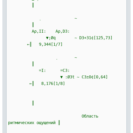
║
ָ ~
║
Αρ,II: Αρ,D3:
▼ָ:Øq ~ D3+31¢[125,73]
←║ 9,344[1/7]
ָ ~
║
=I: =C3:
▼ :Ø3t ~ C3±0¢[0,64]
←║ 8,176[1/8]
║
Область
ритмических ощущений ║