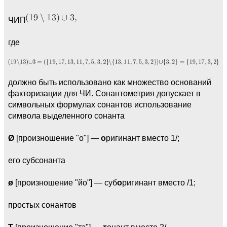
ЧИП
где
должно быть использовано как множество оснований
факторизации для ЧИ. Сонантометрия допускает в
символьных формулах сонантов использование
символа выделенного сонанта
Ø
[произношение "о"] —
о
ригинант вместо 1/;
его субсонанта
ø
[произношение "йо"] — суб
о
ригинант вместо /1;
простых сонантов
T
[произношение "тэ"] —
т
онант вместо 2/,