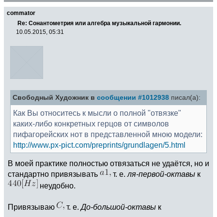
commator
Re: Сонантометрия или алгебра музыкальной гармонии.
10.05.2015, 05:31
Свободный Художник в
сообщении #1012938
писал(а):
Как Вы относитесь к мысли о полной "отвязке"
каких-либо конкретных герцов от символов
пифагорейских нот в представленной мною модели:
http://www.px-pict.com/preprints/grundlagen/5.html
В моей практике полностью отвязаться не удаётся, но и
стандартно привязывать
т. е.
ля-первой-октавы
к
неудобно.
Привязываю
т. е.
До-большой-октавы
к