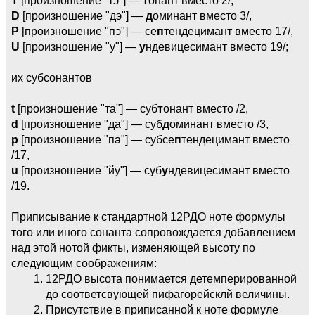
D
[произношение "дэ"] —
д
оминант вместо 3/,
P
[произношение "пэ"] — се
п
тендецимант вместо 17/,
U
[произношение "у"] —
у
ндевицесимант вместо 19/;
их субсонантов
t
[произношение "та"] — суб
т
онант вместо /2,
d
[произношение "да"] — суб
д
оминант вместо /3,
p
[произношение "па"] — субсе
п
тендецимант вместо
/17,
u
[произношение "йу"] — суб
у
ндевицесимант вместо
/19.
Приписывание к стандартной 12РДО ноте формулы
того или иного сонанта сопровождается добавлением
над этой нотой фикты, изменяющей высоту по
следующим соображениям:
12РДО высота понимается детемперированной
до соответсвующей пифагорейсклй величины.
Присутствие в приписанной к ноте формуле