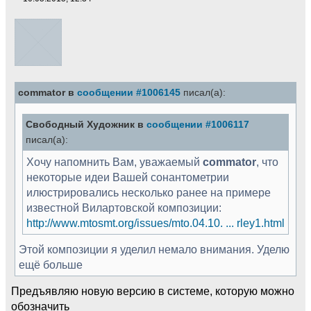
commator в
сообщении #1006145
писал(а):
Свободный Художник в
сообщении #1006117
писал(а):
Хочу напомнить Вам, уважаемый
commator
, что
некоторые идеи Вашей сонантометрии
илюстрировались несколько ранее на примере
известной Вилартовской композиции:
http://www.mtosmt.org/issues/mto.04.10. ... rley1.html
Этой композиции я уделил немало внимания. Уделю
ещё больше
Предъявляю новую версию в системе, которую можно
обозначить