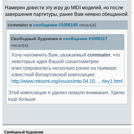
Намерен довести эту игру до MIDI моделей, но после
завершения партитуры, ранее Вам неявно обещанной.
commator в
сообщении #1006145
писал(а):
Свободный Художник в
сообщении #1006117
писал(а):
Хочу напомнить Вам, уважаемый
commator
, что
некоторые идеи Вашей сонантометрии
илюстрировались несколько ранее на примере
известной Вилартовской композиции:
http://www.mtosmt.org/issues/mto.04.10. ... rley1.html
Этой композиции я уделил немало внимания. Уделю
ещё больше
Свободный Художник