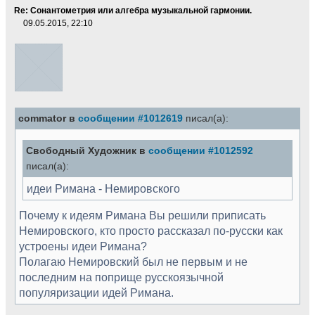
Re: Сонантометрия или алгебра музыкальной гармонии.
09.05.2015, 22:10
commator в
сообщении #1012619
писал(а):
Свободный Художник в
сообщении #1012592
писал(а):
идеи Римана - Немировского
Почему к идеям Римана Вы решили приписать
Немировского, кто просто рассказал по-русски как
устроены идеи Римана?
Полагаю Немировский был не первым и не
последним на поприще русскоязычной
популяризации идей Римана.