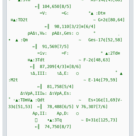
←║ 104,650[8/5]
=V: =G: °▲ :Dt≡
≡▲:TD2t ~ G+2¢[80,64]
←║ 98,110[3/2]≡[6/4]
ρΑΔι,Vь: ρΑΔι,Ges: ○ ° ָ
∙ ▲ :Qm ~ Ges-17¢[52,58]
←║ 91,569[7/5]
=iv: =F: ° ▲:2Td≡
≡▲:3Tdt ~ F-2¢[48,63]
←║ 87,209[4/3]≡[8/6]
ιΔ,III: ιΔ,E: ○ ˚ ▲
:M2t ~ E-14¢[79,59]
←║ 81,758[5/4]
ΔιVρΑ,IIIь: ΔιVρΑ,Es:
˚ ◦▲:TDmV▲ :Qdt ~ Es+16¢[1,69]V-
33¢[51,53] ←║ 78,488[6/5] V 76,307[7/6]
Αρ,II: Αρ,D: ○
 ∙▲:3Tq ~ D+31¢[125,73]
←║ 74,750[8/7]