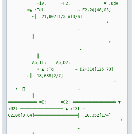
=iv: =F2: ▼ :Ød≡
≡▲ :Tdt ~ F2-2¢[48,63]
←║ 21,802[1/3]≡[3/6]
°
~
║
°
~
║
Αρ,II: Αρ,D2:
ָ ∙ ▲ :Tq ~ D2+31¢[125,73]
←║ 18,688[2/7]
°
ָ ∙  ~
║
════════════ =I: =C2: ══════════════════ ▼
:Ø2t ══════════════════ ▲ :T3t ~
C2±0¢[0,64]══════════════════╣ 16,352[1/4]
˚
~