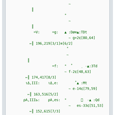
~
║
°
~
║
=V: =g: ▲ :Dø≡▲:TDt
~ g+2¢[80,64]
←║ 196,219[3/1]≡[6/2]
˚
~
║
=f: ° ˚ ָ ۰▲:3Td
~ f-2¢[48,63]
←║ 174,417[8/3]
ιΔ,III: ιΔ,e: ˚▲ :Mt
~ e-14¢[79,59]
←║ 163,516[5/2]
ρΑ,IIIь: ρΑ,es: °  ۰▲ :Qd
~ es-33¢[51,53]
←║ 152,615[7/3]