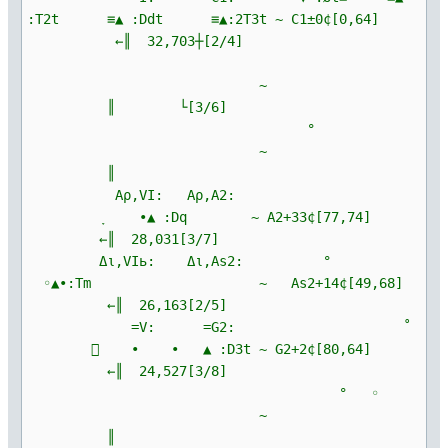
:T2t ≡▲ :Ddt ≡▲:2T3t ~ C1±0¢[0,64]
←║ 32,703┼[2/4]
~
║ └[3/6]
°
~
║
Αρ,VI: Αρ,A2:
ָ ∙▲ :Dq ~ A2+33¢[77,74]
←║ 28,031[3/7]
Δι,VIь: Δι,As2: °
◦▲∙:Tm ~ As2+14¢[49,68]
←║ 26,163[2/5]
=V: =G2: ˚
 ∙ ∙ ▲ :D3t ~ G2+2¢[80,64]
←║ 24,527[3/8]
° ◦
~
║