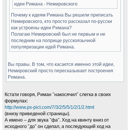
идеи Римана - Немировского
Почему к идеям Римана Вы решили приписать
Немировского, кто просто рассказал по-русски
как устроены идеи Римана?
Полагаю Немировский был не первым и не
последним на поприще русскоязычной
популяризации идей Римана.
Вы правы. В том, что касается именно этой идеи,
Немировский просто пересказывает построения
Римана.
Кстати говоря, Риман "накосячил" слегка в своих
формулах:
http://www.px-pict.com/7/3/2/5/5/1/2/1/2.html
(внизу приведеной страницы).
А имено -- для звука "фа". Ход на квинту вниз от
исходного "до" он сделал, а последующий ход на