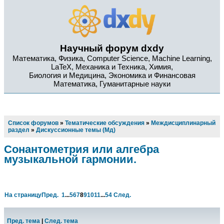
Научный форум dxdy
Математика, Физика, Computer Science, Machine Learning,
LaTeX, Механика и Техника, Химия,
Биология и Медицина, Экономика и Финансовая
Математика, Гуманитарные науки
Список форумов
»
Тематические обсуждения
»
Междисциплинарный
раздел
»
Дискуссионные темы (Мд)
Сонантометрия или алгебра
музыкальной гармонии.
На страницу
Пред.
1
...
5
6
7
8
9
10
11
...
54
След.
Пред. тема
|
След. тема