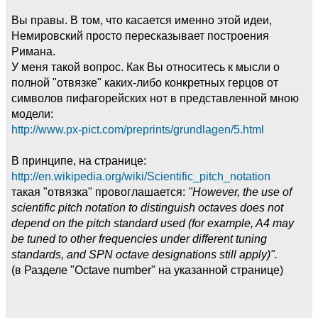
Вы правы. В том, что касается именно этой идеи,
Немировский просто пересказывает построения
Римана.
У меня такой вопрос. Как Вы относитесь к мысли о
полной "отвязке" каких-либо конкретных герцов от
символов пифагорейских нот в представленной мною
модели:
http://www.px-pict.com/preprints/grundlagen/5.html
В принципе, на странице:
http://en.wikipedia.org/wiki/Scientific_pitch_notation
такая "отвязка" провоглашается:
"However, the use of
scientific pitch notation to distinguish octaves does not
depend on the pitch standard used (for example, A4 may
be tuned to other frequencies under different tuning
standards, and SPN octave designations still apply)".
(в Разделе "Octave number" на указанной странице)