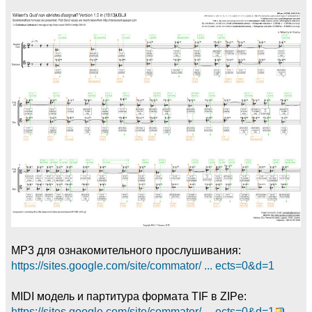
MP3 для ознакомительного прослушивания:
https://sites.google.com/site/commator/ ... ects=0&d=1
MIDI модель и партитура формата TIF в ZIPе:
https://sites.google.com/site/commator/ ... ects=0&d=1