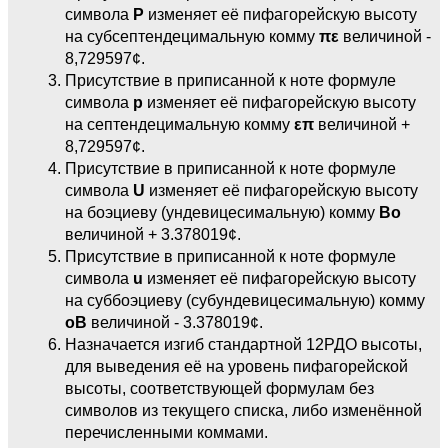
символа
P
изменяет её пифагорейскую высоту
на субсептендецимальную комму
πε
величиной -
8,729597¢.
Присутствие в приписанной к ноте формуле
символа
p
изменяет её пифагорейскую высоту
на септендецимальную комму
επ
величиной +
8,729597¢.
Присутствие в приписанной к ноте формуле
символа
U
изменяет её пифагорейскую высоту
на боэциеву (ундевицесимальную) комму
Βο
величиной + 3.378019¢.
Присутствие в приписанной к ноте формуле
символа
u
изменяет её пифагорейскую высоту
на суббоэциеву (субундевицесимальную) комму
οΒ
величиной - 3.378019¢.
Назначается изгиб стандартной 12РДО высоты,
для выведения её на уровень пифагорейской
высоты, соответствующей формулам без
символов из текущего списка, либо изменённой
перечисленными коммами.