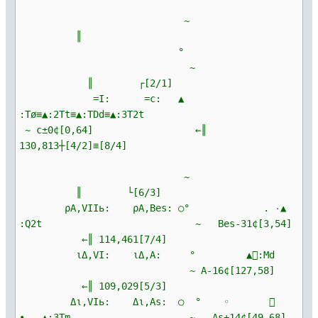
~
║
°
~
║ ┌[2/1]
=I: =c: ▲
:Tø≡▲:2Tt≡▲:TDd≡▲:3T2t
~ c±0¢[0,64] ←║
130,813┼[4/2]≡[8/4]
~
║ └[6/3]
ρΑ,VIIь: ρΑ,Bes: ○° . ۰▲
:Q2t ~ Bes-31¢[3,54]
←║ 114,461[7/4]
ιΔ,VI: ιΔ,A: ° ▲:Md
~ A-16¢[127,58]
←║ 109,029[5/3]
Δι,VIь: Δι,As: ○ ° ◦ 
∙ ▲:3Tm ~ As+14¢[49,68]