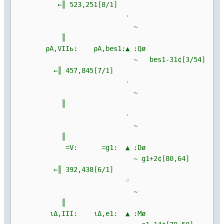
←║ 523,251[8/1]
۰
~
║
ρΑ,VIIь: ρΑ,bes1:▲ :Qø
~ bes1-31¢[3/54]
←║ 457,845[7/1]
۰
~
║
۰
~
║
=V: =g1: ▲ :Dø
~ g1+2¢[80,64]
←║ 392,438[6/1]
◦
~
║
ιΔ,III: ιΔ,e1: ▲ :Mø