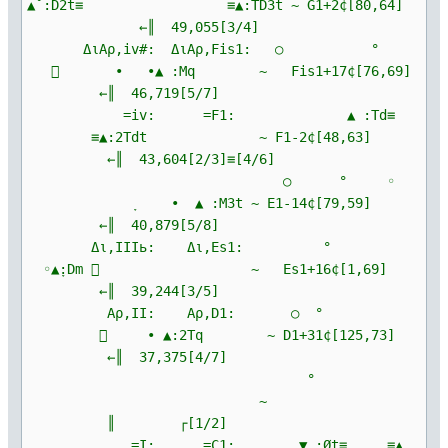
▲˚:D2t≡ ≡▲:TD3t ~ G1+2¢[80,64]
←║ 49,055[3/4]
ΔιΑρ,iv#: ΔιΑρ,Fis1: ○ °
 ∙ ∙▲ :Mq ~ Fis1+17¢[76,69]
←║ 46,719[5/7]
=iv: =F1: ▲ :Td≡
≡▲:2Tdt ~ F1-2¢[48,63]
←║ 43,604[2/3]≡[4/6]
○ ° ◦
ָ ∙ ▲ :M3t ~ E1-14¢[79,59]
←║ 40,879[5/8]
Δι,IIIь: Δι,Es1: °
◦▲ָ:Dm  ~ Es1+16¢[1,69]
←║ 39,244[3/5]
Αρ,II: Αρ,D1: ○ °
 ∙ ▲:2Tq ~ D1+31¢[125,73]
←║ 37,375[4/7]
°
~
║ ┌[1/2]
=I: =C1: ▼ :Øt≡ ≡▲