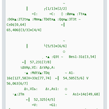
~
║ ┌[1/1]≡[2/2]
=I: =C: ◊ :Øø≡▲ :Tt≡▲
:Dd≡▲:2T2t≡▲ :Mm≡▲:TDdt≡▲ :Qq≡▲:3T3t ~
C±0¢[0,64] ←║
65,406┼[3/3]≡[4/4]
~
║ └[5/5]≡[6/6]
○
ָ ∙▲ :Q3t ~ Bes1-31¢[3,54]
←║ 57,231[7/8]
ιΔVΑρ,VI: ΔιVΑρ,A:
◦▲ :MdtV▲:TDq ~ A1-
16¢[127,58]V+33¢[77,74] ←║ 54,505[5/6] V
56,063[6/7]
Δι,VIь: Δι,As1: ○
◦▲:2Tm ~ As1+14¢[49,68]
←║ 52,325[4/5]
=V: =G1: