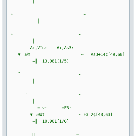
║
◦ ~
║
◦ ~
║
Δι,VIь: Δι,As3:
▼ :Øm ~ As3+14¢[49,68]
←║ 13,081[1/5]
˚ ~
║
◦ ~
║
=iv: =F3:
▼ :Ødt ~ F3-2¢[48,63]
←║ 10,901[1/6]
 ָ ~