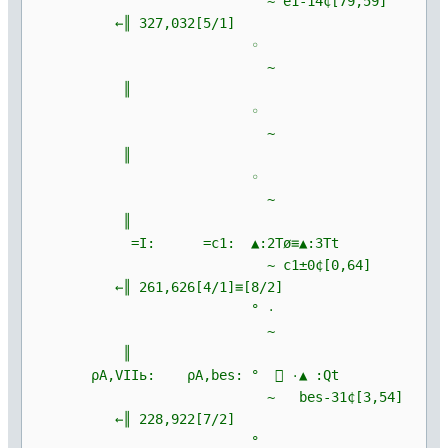
~ e1-14¢[79,59]
←║ 327,032[5/1]
◦
~
║
◦
~
║
◦
~
║
=I: =c1: ▲:2Tø≡▲:3Tt
~ c1±0¢[0,64]
←║ 261,626[4/1]≡[8/2]
° ۰
~
║
ρΑ,VIIь: ρΑ,bes: °  ۰▲ :Qt
~ bes-31¢[3,54]
←║ 228,922[7/2]
°