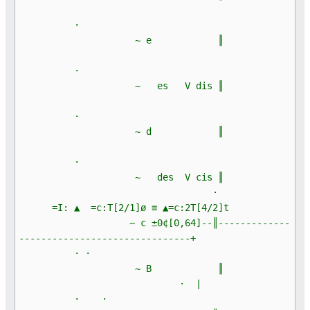
·
~ e ║
·
~ es V dis ║
·
~ d ║
·
~ des V cis ║
·
=I: ▲ =c:T[2/1]ø ≡ ▲=c:2T[4/2]t
~ c ±0¢[0,64]--║-------------
-------------------------------+
· ·
~ B ║
· |
· ·