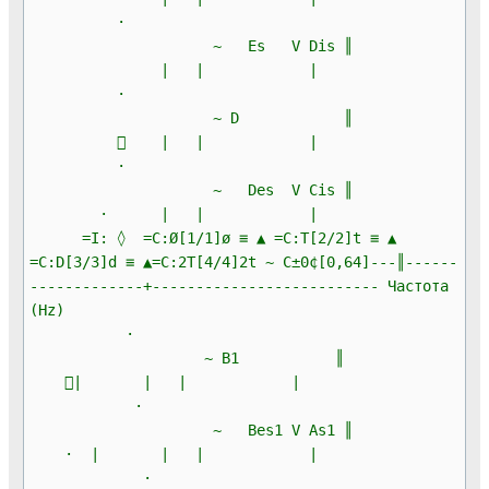
·
~ Es V Dis ║
| | |
·
~ D ║
 | | |
·
~ Des V Cis ║
· | | |
=I: ◊ =C:Ø[1/1]ø ≡ ▲ =C:T[2/2]t ≡ ▲
=C:D[3/3]d ≡ ▲=C:2T[4/4]2t ~ C±0¢[0,64]---║------
-------------+-------------------------- Частота
(Hz)
·
~ B1 ║
| | | |
·
~ Bes1 V As1 ║
· | | | |
·