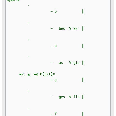
·
~ b ║
·
~ bes V as ║
·
~ a ║
·
~ as V gis ║
=V: ▲ =g:D[3/1]ø
~ g ║
·
~ ges V fis ║
·
~ f ║