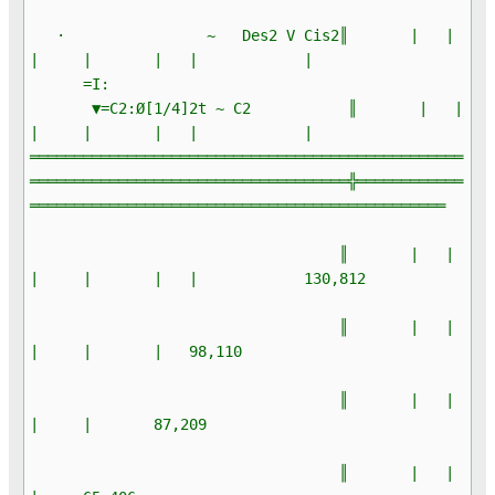
· ~ Des2 V Cis2║ | |
| | | | |
=I:
▼=C2:Ø[1/4]2t ~ C2 ║ | |
| | | | |
═════════════════════════════════════════════════
════════════════════════════════════╬════════════
═══════════════════════════════════════════════
║ | |
| | | | 130,812
║ | |
| | | 98,110
║ | |
| | 87,209
║ | |