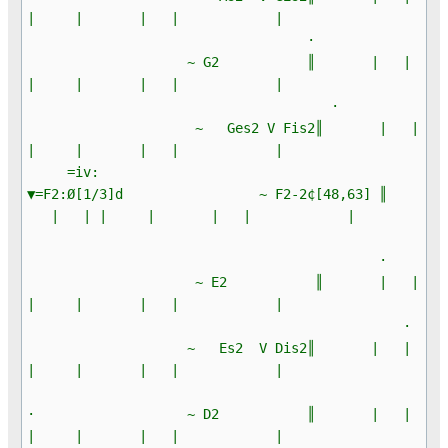
| | | | |
·
~ G2 ║ | |
| | | | |
·
~ Ges2 V Fis2║ | |
| | | | |
=iv:
▼=F2:Ø[1/3]d ~ F2-2¢[48,63] ║
| | | | | | |
·
~ E2 ║ | |
| | | | |
·
~ Es2 V Dis2║ | |
| | | | |
· ~ D2 ║ | |
| | | | |