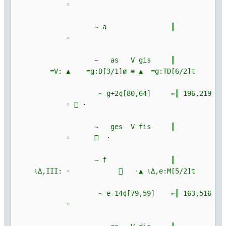
◦
~ a ║
◦
~ as V gis ║
=V: ▲ =g:D[3/1]ø ≡ ▲ =g:TD[6/2]t
~ g+2¢[80,64] ←║ 196,219
◦  ·
~ ges V fis ║
◦  ·
~ f ║
ιΔ,III: ◦  ·▲ ιΔ,e:M[5/2]t
~ e-14¢[79,59] ←║ 163,516
◦