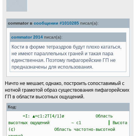
commator в
сообщении #1010285
писал(а):
commator 2014
писал(а):
Кости в форме тетраэдров будут плохо кататься,
не имеют параллельных граней и такая пара
единственная. Поэтому пифагорейские ГП не
предназначены для использования.
Ничто не мешает, однако, построить сопоставимый с
нотной грамотой образ существования пифагорейских
ГП в области высотных ощущений.
Код:
=I: ▲=c1:2T[4/1]ø Область
высотных ощущений ~ c1 ║ Высота
(¢) Область частотно-высотной
кривой