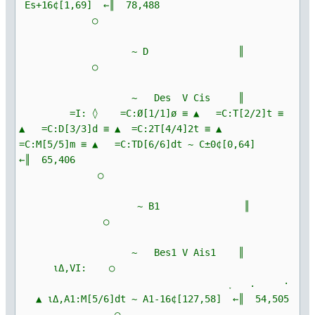
Es+16¢[1,69] ←║ 78,488
○
~ D ║
○
~ Des V Cis ║
=I: ◊ =C:Ø[1/1]ø ≡ ▲ =C:T[2/2]t ≡
▲ =C:D[3/3]d ≡ ▲ =C:2T[4/4]2t ≡ ▲
=C:M[5/5]m ≡ ▲ =C:TD[6/6]dt ~ C±0¢[0,64]
←║ 65,406
○
~ B1 ║
○
~ Bes1 V Ais1 ║
ιΔ,VI: ○
ָ . ·
▲ ιΔ,A1:M[5/6]dt ~ A1-16¢[127,58] ←║ 54,505
○