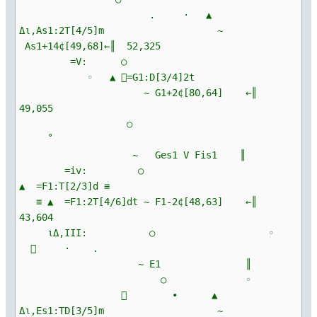
. · ▲
Δι,As1:2T[4/5]m ~
As1+14¢[49,68]←║ 52,325
=V: ○
◦ ▲ =G1:D[3/4]2t
~ G1+2¢[80,64] ←║
49,055
○
˚
~ Ges1 V Fis1 ║
=iv: ○
▲ =F1:T[2/3]d ≡
≡ ▲ =F1:2T[4/6]dt ~ F1-2¢[48,63] ←║
43,604
ιΔ,III: ○ ◦
 · .
~ E1 ║
○ ◦
 ∙ ▲
Δι,Es1:TD[3/5]m ~