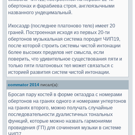
обертонах и фарабиева строя, англоязычными
названного ундецимальный.
Икосаэдр (последнее платоново тело) имеет 20
граней. Построенная исходя из первых 20-ти
обертонов музыкальная система породит ЧИП19,
после которой строить системы чистой интонации
более высоких пределов нет смысла, если
поверить, что удивительное существования пяти и
только пяти платоновых тел может связаться с
историей развития систем чистой интонации.
commator 2014
писал(а):
Бросая пару костей в форме октаэдра с номерами
обертонов на гранях одного и номерами унтертонов
на гранях второго, можно получать случайные
последовательности дуалистичных тональных
функций, которые можно назвать гармониями
провидения (ГП) для сочинения музыки в системе
ЧИП7.