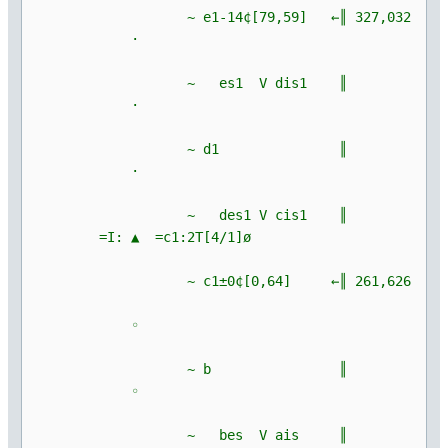
~ e1-14¢[79,59] ←║ 327,032
·
~ es1 V dis1 ║
·
~ d1 ║
·
~ des1 V cis1 ║
=I: ▲ =c1:2T[4/1]ø
~ c1±0¢[0,64] ←║ 261,626
◦
~ b ║
◦
~ bes V ais ║