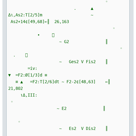
◦
. ▲
Δι,As2:T[2/5]m ~
As2+14¢[49,68]←║ 26,163
◦
∙ 
~ G2 ║
◦
. 
~ Ges2 V Fis2 ║
=iv:
▼ =F2:Ø[1/3]d ≡
≡ ▲ =F2:T[2/6]dt ~ F2-2¢[48,63] ←║
21,802
ιΔ,III:
◦
~ E2 ║
◦
~ Es2 V Dis2 ║