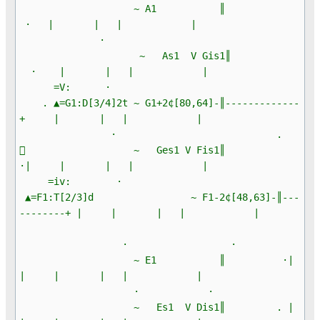
~ A1 ║
· | | | |
·
~ As1 V Gis1║
· | | | |
=V: ·
. ▲=G1:D[3/4]2t ~ G1+2¢[80,64]-║-------------
+ | | | |
· .
 ~ Ges1 V Fis1║
·| | | | |
=iv: ·
▲=F1:T[2/3]d ~ F1-2¢[48,63]-║---
--------+ | | | | |
· ·
~ E1 ║ ·|
| | | | |
· ·
~ Es1 V Dis1║ . |