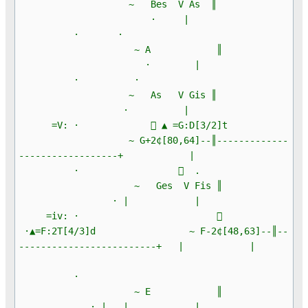
~ Bes V As ║
· |
· ·
~ A ║
· |
· ·
~ As V Gis ║
· |
=V: ·  ▲ =G:D[3/2]t
~ G+2¢[80,64]--║-------------
------------------+ |
·  .
~ Ges V Fis ║
· | |
=iv: · 
·▲=F:2T[4/3]d ~ F-2¢[48,63]--║--
-------------------------+ | |
·
~ E ║
· | | |