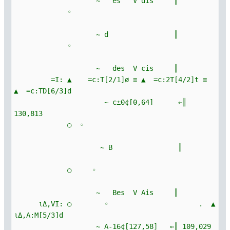
~ es V dis ║
◦
~ d ║
◦
~ des V cis ║
=I: ▲ =c:T[2/1]ø ≡ ▲ =c:2T[4/2]t ≡
▲ =c:TD[6/3]d
~ c±0¢[0,64] ←║
130,813
○ ◦
~ B ║
○ ◦
~ Bes V Ais ║
ιΔ,VI: ○ ◦ . ▲
ιΔ,A:M[5/3]d
~ A-16¢[127,58] ←║ 109,029