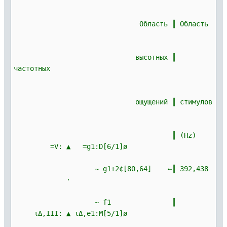
Область ║ Область
высотных ║
частотных
ощущений ║ стимулов
║ (Hz)
=V: ▲ =g1:D[6/1]ø
~ g1+2¢[80,64] ←║ 392,438
·
~ f1 ║
ιΔ,III: ▲ ιΔ,e1:M[5/1]ø