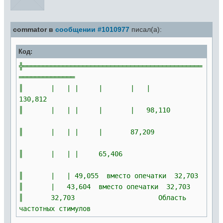
commator в
сообщении #1010977
писал(а):
Код:
╬═════════════════════════════════════════════
══════════════
║ | | | | | |
130,812
║ | | | | | 98,110
║ | | | | 87,209
║ | | | 65,406
║ | | 49,055 вместо опечатки 32,703
║ | 43,604 вместо опечатки 32,703
║ 32,703 Область
частотных стимулов