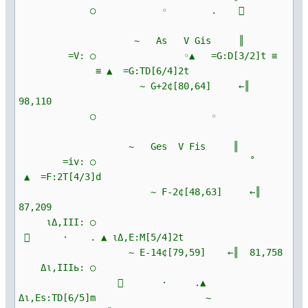
○ ◦ . 
~ As V Gis ║
=V: ○ ◦▲ =G:D[3/2]t ≡
≡ ▲ =G:TD[6/4]2t
~ G+2¢[80,64] ←║
98,110
○ ◦
~ Ges V Fis ║
=iv: ○ ˚
▲ =F:2T[4/3]d
~ F-2¢[48,63] ←║
87,209
ιΔ,III: ○
 · . ▲ ιΔ,E:M[5/4]2t
~ E-14¢[79,59] ←║ 81,758
Δι,IIIь: ○
 · .▲
Δι,Es:TD[6/5]m ~