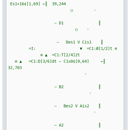
Es1+16¢[1,69] ←║ 39,244
○ ◦
~ D1 ║
○ ◦
~ Des1 V Cis1 ║
=I: ▼ =C1:Ø[1/2]t ≡
≡ ▲ =C1:T[2/4]2t
≡ ▲ =C1:D[3/6]dt ~ C1±0¢[0,64] ←║
32,703
◦
~ B2 ║
◦
~ Bes2 V Ais2 ║
◦
~ A2 ║