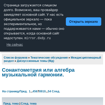
Научный форум dxdy
Математика, Физика, Computer Science, Machine Learning,
LaTeX, Механика и Техника, Химия,
Биология и Медицина, Экономика и Финансовая
Математика, Гуманитарные науки
Список форумов
»
Тематические обсуждения
»
Междисциплинарный
раздел
»
Дискуссионные темы (Мд)
Сонантометрия или алгебра
музыкальной гармонии.
На страницу
Пред.
1
...
4
5
6
7
8
9
10
...
54
След.
Пред. тема
|
След. тема