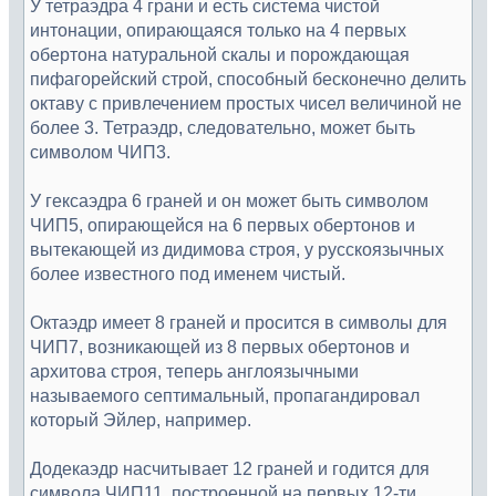
У тетраэдра 4 грани и есть система чистой
интонации, опирающаяся только на 4 первых
обертона натуральной скалы и порождающая
пифагорейский строй, способный бесконечно делить
октаву с привлечением простых чисел величиной не
более 3. Тетраэдр, следовательно, может быть
символом ЧИП3.
У гексаэдра 6 граней и он может быть символом
ЧИП5, опирающейся на 6 первых обертонов и
вытекающей из дидимова строя, у русскоязычных
более известного под именем чистый.
Октаэдр имеет 8 граней и просится в символы для
ЧИП7, возникающей из 8 первых обертонов и
архитова строя, теперь англоязычными
называемого септимальный, пропагандировал
который Эйлер, например.
Додекаэдр насчитывает 12 граней и годится для
символа ЧИП11, построенной на первых 12-ти