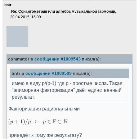
bntr
Re: Сонантометрия или алгебра музыкальной гармонии.
30.04.2015, 16:09
commator в
сообщении #1009543
писал(а):
bntr в
сообщении #1009509
писал(а):
имею в виду p/(p-1) где p - простые числа. Такая
"эпиморная факторизация" даёт единственный
результат.
Фaкторизация рациональными
приведёт к тому же результату?