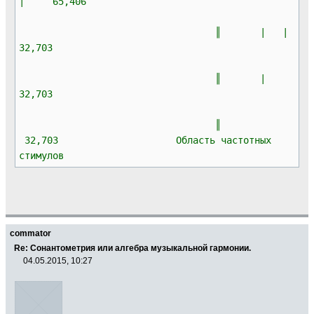
| 65,406
║ | |
32,703
║ |
32,703
║
32,703 Область частотных
стимулов
commator
Re: Сонантометрия или алгебра музыкальной гармонии.
04.05.2015, 10:27