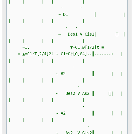
| | | | |
· ·
~ D1 ║ |
| | | | |
· ·
~ Des1 V Cis1║  |
| | | | |
=I: ▼=C1:Ø[1/2]t ≡
≡ ▲=C1:T[2/4]2t ~ C1±0¢[0,64]--║-------+ |
| | | | |
·
~ B2 ║ | |
| | | | |
·
~ Bes2 V As2 ║ | |
| | | | |
·
~ A2 ║ | |
| | | | |
·
~ As2 V Gis2║ | |