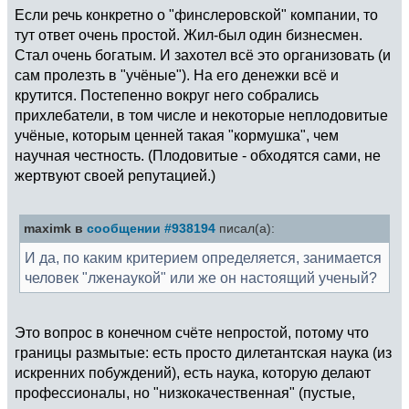
Если речь конкретно о "финслеровской" компании, то
тут ответ очень простой. Жил-был один бизнесмен.
Стал очень богатым. И захотел всё это организовать (и
сам пролезть в "учёные"). На его денежки всё и
крутится. Постепенно вокруг него собрались
прихлебатели, в том числе и некоторые неплодовитые
учёные, которым ценней такая "кормушка", чем
научная честность. (Плодовитые - обходятся сами, не
жертвуют своей репутацией.)
maximk в
сообщении #938194
писал(а):
И да, по каким критерием определяется, занимается
человек "лженаукой" или же он настоящий ученый?
Это вопрос в конечном счёте непростой, потому что
границы размытые: есть просто дилетантская наука (из
искренних побуждений), есть наука, которую делают
профессионалы, но "низкокачественная" (пустые,