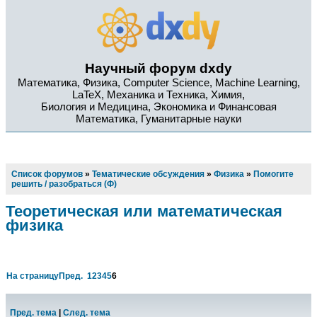
Научный форум dxdy
Математика, Физика, Computer Science, Machine Learning,
LaTeX, Механика и Техника, Химия,
Биология и Медицина, Экономика и Финансовая
Математика, Гуманитарные науки
Список форумов
»
Тематические обсуждения
»
Физика
»
Помогите
решить / разобраться (Ф)
Теоретическая или математическая
физика
На страницу
Пред.
1
2
3
4
5
6
Пред. тема
|
След. тема