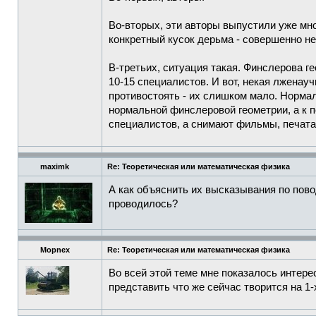
Во-вторых, эти авторы выпустили уже мно
конкретный кусок дерьма - совершенно не
В-третьих, ситуация такая. Финслерова г
10-15 специалистов. И вот, некая лженау
противостоять - их слишком мало. Нормал
нормальной финслеровой геометрии, а к п
специалистов, а снимают фильмы, печата
maximk
Re: Теоретическая или математическая физика
А как объяснить их высказывания по пов
проводилось?
Mopnex
Re: Теоретическая или математическая физика
Во всей этой теме мне показалось интере
представить что же сейчас творится на 1-