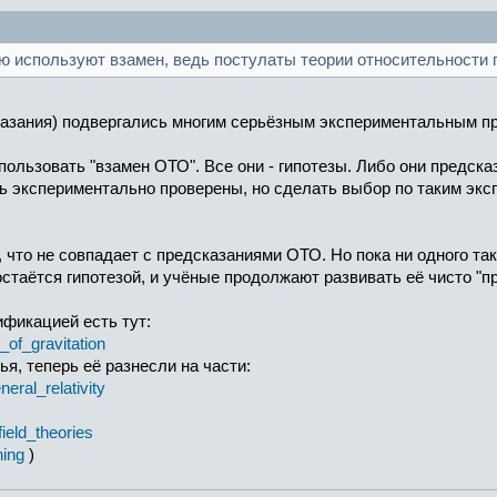
ю используют взамен, ведь постулаты теории относительности 
азания) подвергались многим серьёзным экспериментальным пр
пользовать "взамен ОТО". Все они - гипотезы. Либо они предска
ыть экспериментально проверены, но сделать выбор по таким экс
, что не совпадает с предсказаниями ОТО. Но пока ни одного та
остаётся гипотезой, и учёные продолжают развивать её чисто "пр
ификацией есть тут:
_of_gravitation
я, теперь её разнесли на части:
neral_relativity
field_theories
hing
)