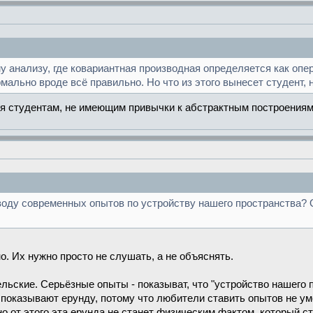
ому анализу, где ковариантная производная определяется как о
мально вроде всё правильно. Но что из этого вынесет студент
я студентам, не имеющим привычки к абстрактным построениям.
воду современных опытов по устройству нашего пространства? 
. Их нужно просто не слушать, а не объяснять.
льские. Серьёзные опыты - показыват, что "устройство нашего
 показывают ерунду, потому что любители ставить опытов не у
о от этого эта ерунда не станет физическим фактом, который ст