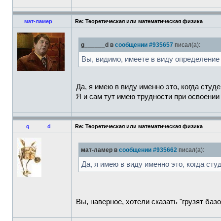
мат-ламер
Re: Теоретическая или математическая физика
g______d в
сообщении #935657
писал(а):
Вы, видимо, имеете в виду определение
Да, я имею в виду именно это, когда сту
Я и сам тут имею трудности при освоении
g______d
Re: Теоретическая или математическая физика
мат-ламер в
сообщении #935662
писал(а):
Да, я имею в виду именно это, когда с
Вы, наверное, хотели сказать "грузят ба