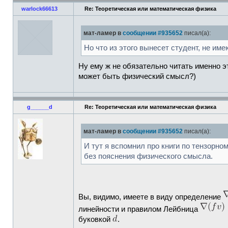
warlock66613
Re: Теоретическая или математическая физика
мат-ламер в
сообщении #935652
писал(а):
Но что из этого вынесет студент, не и
Ну ему ж не обязательно читать именно эт
может быть физический смысл?)
g______d
Re: Теоретическая или математическая физика
мат-ламер в
сообщении #935652
писал(а):
И тут я вспомнил про книги по тензорн
без пояснения физического смысла.
Вы, видимо, имеете в виду определение
линейности и правилом Лейбница
буковкой
.