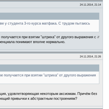
24.11.2014, 21:14
ове у студента 3-го курса матфака. С трудом пытаюсь
е получается при взятии "штриха" от другого выражения с
ренциала понимают вполне нормально.
24.11.2014, 21:26
рое получается при взятии "штриха" от другого выражения
ерация, удовлетворяющая некоторым аксиомам. Причём без
меющий привычки к абстрактным построениям?