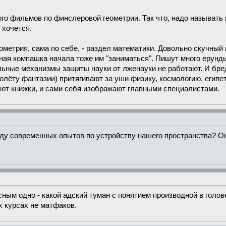
го фильмов по финслеровой геометрии. Так что, надо называть 
 хочется.
еометрия, сама по себе, - раздел математики. Довольно скучны
чная компашка начала тоже им "заниматься". Пишут много ерунд
ьные механизмы защиты науки от лженауки не работают. И бред 
олёту фантазии) притягивают за уши физику, космологию, египе
ют книжки, и сами себя изображают главными специалистами.
оду современных опытов по устройству нашего пространства? Он
сным одно - какой адский туман с понятием производной в голов
х курсах не матфаков.