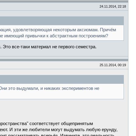
24.11.2014, 22:18
перация, удовлетворяющая некоторым аксиомам. Причём
, не имеющий привычки к абстрактным построениям?
 Это все-таки материал не первого семестра.
25.11.2014, 00:19
Они это выдумали, и никаких экспериментов не
 пространства" соответствует общепринятым
меют. И эти же любители могут выдумать любую ерунду,
оит рассматривать всерьёз. Извините, это реальность.