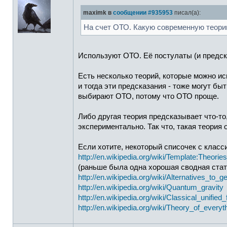
maximk в
сообщении #935953
писал(а):
На счет ОТО. Какую современную теори
Используют ОТО. Её постулаты (и предск
Есть несколько теорий, которые можно ис
и тогда эти предсказания - тоже могут б
выбирают ОТО, потому что ОТО проще.
Либо другая теория предсказывает что-то
экспериментально. Так что, такая теория 
Если хотите, некоторый списочек с класс
http://en.wikipedia.org/wiki/Template:Theories
(раньше была одна хорошая сводная стать
http://en.wikipedia.org/wiki/Alternatives_to_ge
http://en.wikipedia.org/wiki/Quantum_gravity
http://en.wikipedia.org/wiki/Classical_unified_
http://en.wikipedia.org/wiki/Theory_of_everyt