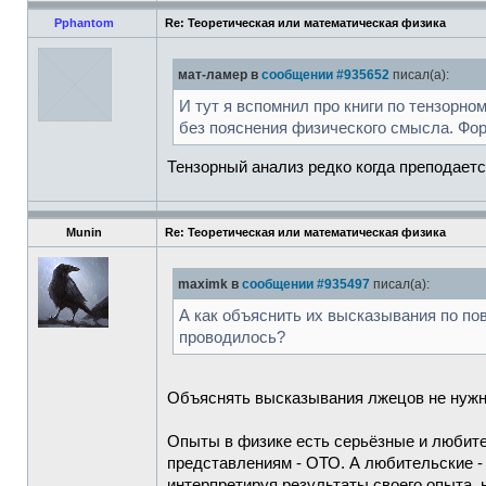
Pphantom
Re: Теоретическая или математическая физика
мат-ламер в
сообщении #935652
писал(а):
И тут я вспомнил про книги по тензорн
без пояснения физического смысла. Фор
Тензорный анализ редко когда преподаетс
Munin
Re: Теоретическая или математическая физика
maximk в
сообщении #935497
писал(а):
А как объяснить их высказывания по по
проводилось?
Объяснять высказывания лжецов не нужно
Опыты в физике есть серьёзные и любите
представлениям - ОТО. А любительские -
интерпретируя результаты своего опыта, н