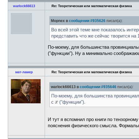
warlock66613
Re: Теоретическая или математическая физика
Mopnex в
сообщении #935626
писал(а):
Во всей этой теме мне показалось интер
представить что же сейчас творится на 
По-моему, для большинства провинциальн
("функции"). Ну а минимально сообража
мат-ламер
Re: Теоретическая или математическая физика
warlock66613 в
сообщении #935646
писал(а):
По-моему, для большинства провинциаль
с
("функции").
И тут я вспомнил про книги по тензорном
пояснения физического смысла. Формальн