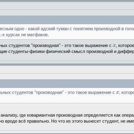
есным одно - какой адский туман с понятием производной в гол
1-х курсах не матфаков.
ых студентов "производная" - это такое выражение с
, которо
ющие студенты-физики физический смысл производной и диффе
ных студентов "производная" - это такое выражение с
, кото
у анализу, где ковариантная производная определяется как оп
о вроде всё правильно. Но что из этого вынесет студент, не и