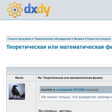
Список форумов
»
Тематические обсуждения
»
Физика
»
Помогите решить /
Теоретическая или математическая ф
Munin
Re: Теоретическая или математическая физика
maximk в
сообщении #934484
писал(а):
Не понял только, что конкретно лженау
Во-первых, авторы.