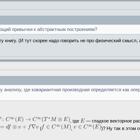
меющий привычки к абстрактным построениям?
у книгу. (И тут скорее надо говорить не про физический смысл, 
ому анализу, где ковариантная производная определяется как о
, где
— гладкое векторное ра
(
,
)? Ну так в этом