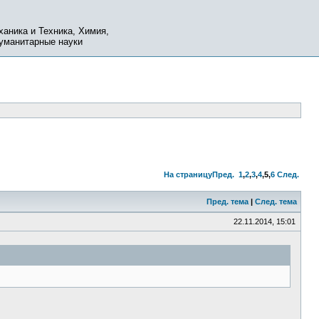
ханика и Техника, Химия,
Гуманитарные науки
На страницу
Пред.
1
,
2
,
3
,
4
,
5
,
6
След.
Пред. тема
|
След. тема
22.11.2014, 15:01