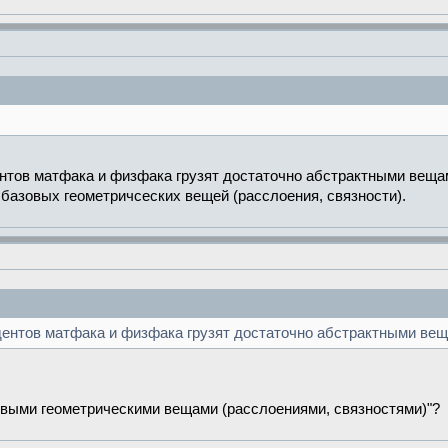
дентов матфака и физфака грузят достаточно абстрактными веща
 базовых геометричсеских вещей (расслоения, связности).
тудентов матфака и физфака грузят достаточно абстрактными ве
зовыми геометрическими вещами (расслоениями, связностями)"?