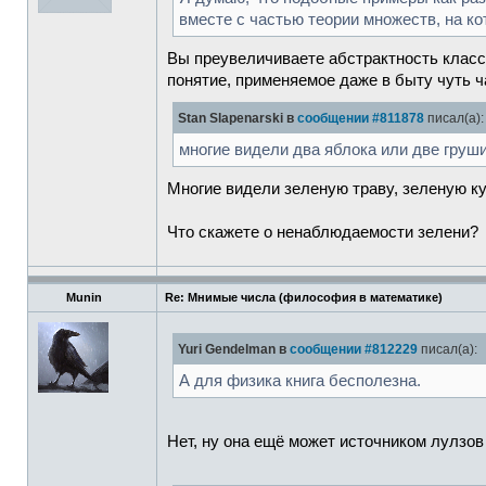
вместе с частью теории множеств, на к
Вы преувеличиваете абстрактность класс
понятие, применяемое даже в быту чуть 
Stan Slapenarski в
сообщении #811878
писал(а):
многие видели два яблока или две груши
Многие видели зеленую траву, зеленую ку
Что скажете о ненаблюдаемости зелени?
Munin
Re: Мнимые числа (философия в математике)
Yuri Gendelman в
сообщении #812229
писал(а):
А для физика книга бесполезна.
Нет, ну она ещё может источником лулзов п