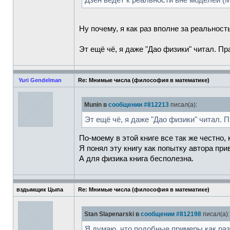
Дзен ведет к реальности вне моделей (Mu
Ну почему, я как раз вполне за реальнос
Эт ещё чё, я даже "Дао физики" читал. Пр
Yuri Gendelman
Re: Мнимые числа (философия в математике)
Munin в
сообщении #812213
писал(а):
Эт ещё чё, я даже "Дао физики" читал. П
По-моему в этой книге все так же честно, 
Я понял эту книгу как попытку автора пр
А для физика книга бесполезна.
вздымщик Цыпа
Re: Мнимые числа (философия в математике)
Stan Slapenarski в
сообщении #812198
писал(а):
Я думаю, что подобные примеры как раз 