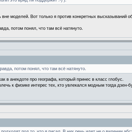
nin это вряд ли поддержит :-) ).
ть вне моделей. Вот только я против конкретных высказываний о
авда, потом понял, что там всё натянуто.
равда, потом понял, что там всё натянуто.
как в анекдоте про географа, который принес в класс глобус.
ивлечь к физике интерес тех, кто увлекался модным тогда дзен-
подходят под то, что я писал. В них речь идет не о видении аб