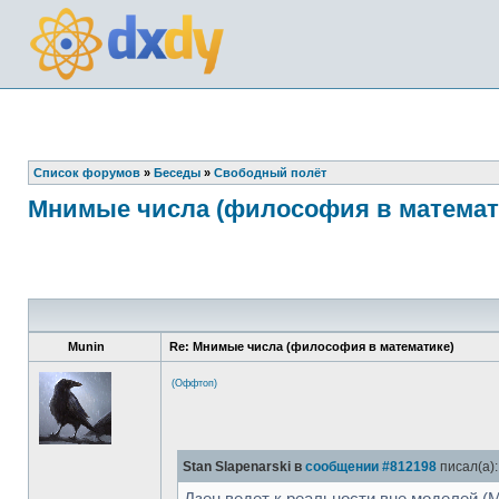
Список форумов
»
Беседы
»
Свободный полёт
Мнимые числа (философия в математ
Munin
Re: Мнимые числа (философия в математике)
(Оффтоп)
Stan Slapenarski в
сообщении #812198
писал(а):