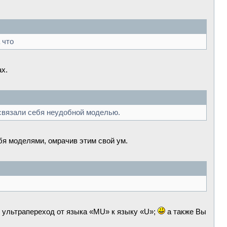
 что
ах.
 связали себя неудобной моделью.
ебя моделями, омрачив этим свой ум.
ий ультрапереход от языка «MU» к языку «U»;
а также Вы