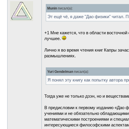
Munin
писал(а):
Эт ещё чё, я даже "Дао физики" читал. П
+1 Мне кажется, что в области восточной
лучшее.
Лично я во время чтения книг Капры зача
размышлениях.
Yuri Gendelman
писал(а):
Я понял эту книгу как попытку автора п
Тогда уже не только дзэн, но и веществам
В предисловии к первому изданию «Дао ф
учениями и не обязательно обладающими 
математическими построениями и специаль
интересующиеся философскими аспектами 