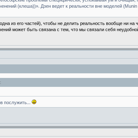
илософские проблемы специфически, успокаивая ум и очищая, г
ченений (клеша))». Дзен ведет к реальности вне моделей (Muni
о одна из его частей), чтобы не делить реальность вообще ни на 
ений может быть связана с тем, что мы связали себя неудобно
:
в послужить...