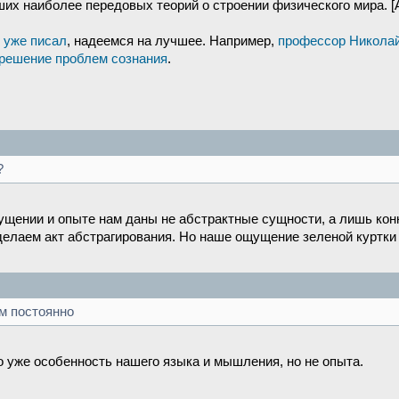
х наиболее передовых теорий о строении физического мира. [А
я
уже писал
, надеемся на лучшее. Например,
профессор Николай
 решение проблем сознания
.
?
щущении и опыте нам даны не абстрактные сущности, а лишь ко
делаем акт абстрагирования. Но наше ощущение зеленой куртки
м постоянно
о уже особенность нашего языка и мышления, но не опыта.