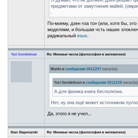
Я думаю, что не должен. Дзен решает ф
предметами от замутнения майей, (омра
.
По-моему, дзен «за то» (или, хотя бы, эт
моделями, и большая чсть наших злоключ
радикальный
язык
.
Yuri Gendelman
Re: Мнимые числа (философия в математике)
Munin в
сообщении #812257
писал(а):
Yuri Gendelman в
сообщении #812229
писал(а)
А для физика книга бесполезна.
Нет, ну она ещё может источником лулзо
Да, этого я не учел...
Stan Slapenarski
Re: Мнимые числа (философия в математике)