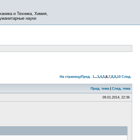
ханика и Техника, Химия,
Гуманитарные науки
На страницу
Пред.
1
...
3
,
4
,
5
,
6
,
7
,
8
,
9
,
10
След.
Пред. тема
|
След. тема
09.01.2014, 22:36