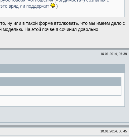
рубо говоря, «отношения («видимость») сознания с
n это вряд ли поддержит
)
что, ну или в такой форме втолковать, что мы имеем дело с
й моделью. На этой почве я сочинил довольно
10.01.2014, 07:39
10.01.2014, 08:45