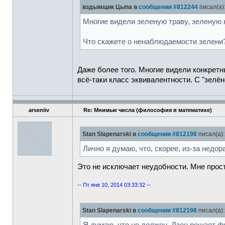
вздымщик Цыпа в
сообщении #812244
писал(а)
Многие видели зеленую траву, зеленую к
Что скажете о ненаблюдаемости зелени
Даже более того. Многие видели конкретны
всё-таки класс эквивалентности. С "зелён
arseniiv
Re: Мнимые числа (философия в математике)
Stan Slapenarski в
сообщении #812198
писал(а):
Лично я думаю, что, скорее, из-за недор
Это не исключает неудобности. Мне прост
-- Пт янв 10, 2014 03:33:32 --
Stan Slapenarski в
сообщении #812198
писал(а):