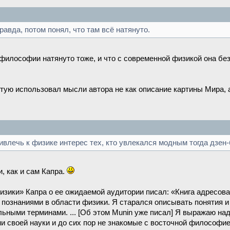
равда, потом понял, что там всё натянуто.
 философии натянуто тоже, и что с современной физикой она бе
стую использовал мысли автора не как описание картины Мира, 
ривлечь к физике интерес тех, кто увлекался модным тогда дзен
и, как и сам Капра.
изики» Капра о ее ожидаемой аудитории писал: «Книга адресо
познаниями в области физики. Я старался описывать понятия и
ными терминами. ... [Об этом Munin уже писал] Я выражаю над
своей науки и до сих пор не знакомые с восточной философие