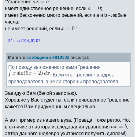
"Уравнение
:
имеет единственное решение, если
;
имеет бесконечно много решений, если a и b - любые
числа;
не имеет решений, если
."
-- 24 янв 2014, 01:07 --
Munin в
сообщении #818332
писал(а):
По поводу выложенного вами "решения"
Если что, троллинг в адрес
преподавателя, а не со стороны преподавателя.
Завидую Вам (белой завистью).
Хорошие у Вас студенты, если приведенное "решение"
кажется Вам придуманным специально...
А вот пример из нашего вуза. (Правда, тоже ретро. Но,
в отличие от автора исследования уравнения
,
автор данного шедевра ухитрился получить диплом!)