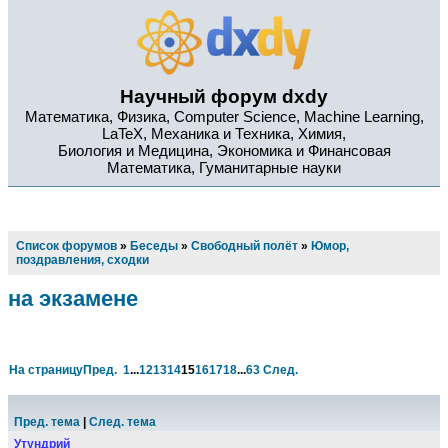
Научный форум dxdy
Математика, Физика, Computer Science, Machine Learning,
LaTeX, Механика и Техника, Химия,
Биология и Медицина, Экономика и Финансовая
Математика, Гуманитарные науки
Список форумов
»
Беседы
»
Свободный полёт
»
Юмор,
поздравления, сходки
на экзамене
На страницу
Пред.
1
...
12
13
14
15
16
17
18
...
63
След.
Пред. тема
|
След. тема
Утундрий