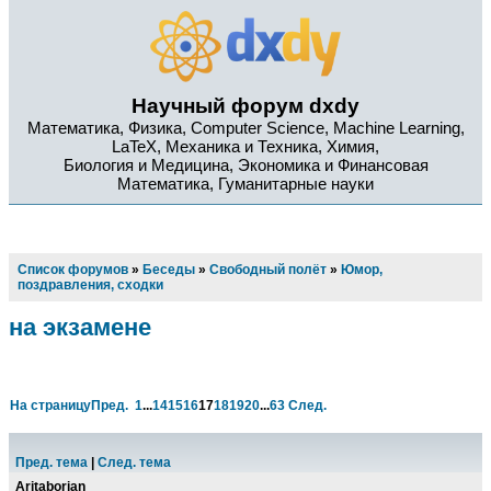
Научный форум dxdy
Математика, Физика, Computer Science, Machine Learning,
LaTeX, Механика и Техника, Химия,
Биология и Медицина, Экономика и Финансовая
Математика, Гуманитарные науки
Список форумов
»
Беседы
»
Свободный полёт
»
Юмор,
поздравления, сходки
на экзамене
На страницу
Пред.
1
...
14
15
16
17
18
19
20
...
63
След.
Пред. тема
|
След. тема
Aritaborian