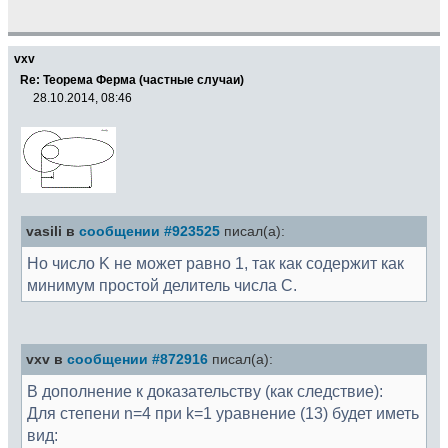
vxv
Re: Теорема Ферма (частные случаи)
28.10.2014, 08:46
vasili в
сообщении #923525
писал(а):
Но число K не может равно 1, так как содержит как
минимум простой делитель числа С.
vxv в
сообщении #872916
писал(а):
В дополнение к доказательству (как следствие):
Для степени n=4 при k=1 уравнение (13) будет иметь
вид: