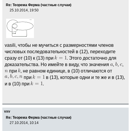
Re: Теорема Ферма (частные случаи)
25.10.2014, 19:50
vasili, чтобы не мучиться с размерностями членов
числовых последовательностей в (12), переходите
сразу от (10) к (13) при
. Этого достаточно для
доказательства. Но имейте в виду, что значения
,
,
,
при
, не равном единице, в (10) отличаются от
при
в (13), которые одни и те же и в (13),
и в (10) при
.
vxv
Re: Теорема Ферма (частные случаи)
27.10.2014, 10:14