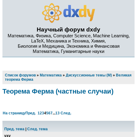
Научный форум dxdy
Математика, Физика, Computer Science, Machine Learning,
LaTeX, Механика и Техника, Химия,
Биология и Медицина, Экономика и Финансовая
Математика, Гуманитарные науки
Список форумов
»
Математика
»
Дискуссионные темы (М)
»
Великая
теорема Ферма
Теорема Ферма (частные случаи)
На страницу
Пред.
1
2
3
4
5
6
7
...
13
След.
Пред. тема
|
След. тема
vxv