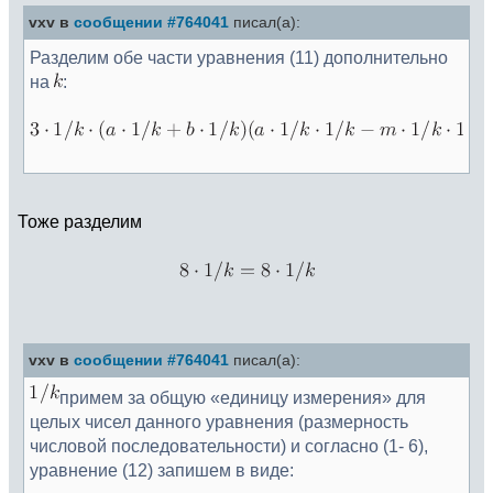
vxv в
сообщении #764041
писал(а):
Разделим обе части уравнения (11) дополнительно
на
:
Тоже разделим
vxv в
сообщении #764041
писал(а):
примем за общую «единицу измерения» для
целых чисел данного уравнения (размерность
числовой последовательности) и согласно (1- 6),
уравнение (12) запишем в виде: