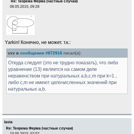
Re: Теорема Ферма (частные случаи)
08.05.2015, 09:28
Yarkin! Конечно, не может. т.к.:
vxv в
сообщении #872916
писал(а):
Откуда следует (это не трудно показать), что либо
уравнение (13) является на самом деле
неравенством при натуральных a,b,c,m при k=1 ,
либо c,m не имеют целочисленных значений при
натуральных a,b.
lasta
Re: Теорема Ферма (частные случаи)
10.05.2015, 07:07