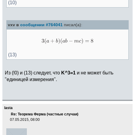
(10)
vxv в
сообщении #764041
писал(а):
(13)
Из (!0) и (13) следует, что
K^3=1
и не может быть
"единицей измерения".
lasta
Re: Теорема Ферма (частные случаи)
07.05.2015, 08:00