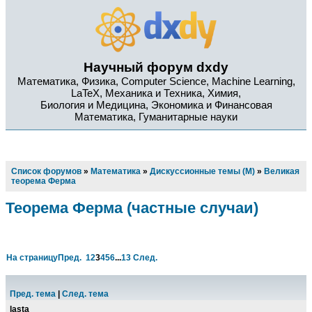
Научный форум dxdy
Математика, Физика, Computer Science, Machine Learning,
LaTeX, Механика и Техника, Химия,
Биология и Медицина, Экономика и Финансовая
Математика, Гуманитарные науки
Список форумов
»
Математика
»
Дискуссионные темы (М)
»
Великая
теорема Ферма
Теорема Ферма (частные случаи)
На страницу
Пред.
1
2
3
4
5
6
...
13
След.
Пред. тема
|
След. тема
lasta