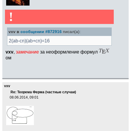
!
vxv в
сообщении #872916
писал(а):
2(ab-cn)(ab+cn)=16
vxv
,
замечание
за неоформление формул
ом
vxv
Re: Теорема Ферма (частные случаи)
08.06.2014, 09:01