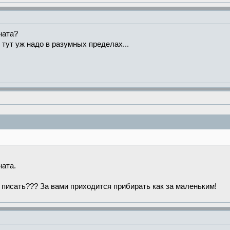
ната?
 тут уж надо в разумных пределах...
ната.
писать??? За вами приходится прибирать как за маленьким!