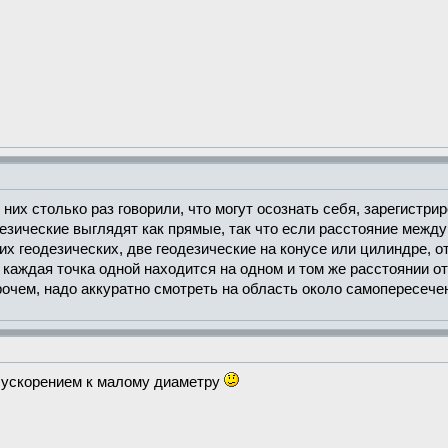
них столько раз говорили, что могут осознать себя, зарегистри
езические выглядят как прямые, так что если расстояние межд
х геодезических, две геодезические на конусе или цилиндре, 
. каждая точка одной находится на одном и том же расстоянии от
прочем, надо аккуратно смотреть на область около самопересечен
с ускорением к малому диаметру