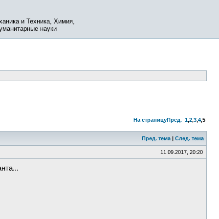
ханика и Техника, Химия,
Гуманитарные науки
На страницу
Пред.
1
,
2
,
3
,
4
,
5
Пред. тема
|
След. тема
11.09.2017, 20:20
нта...