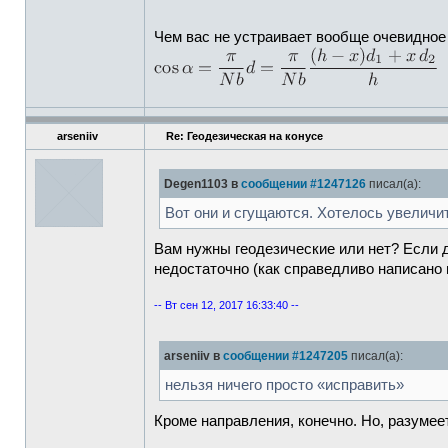
Чем вас не устраивает вообще очевидно
arseniiv
Re: Геодезическая на конусе
Degen1103 в
сообщении #1247126
писал(а):
Вот они и сгущаются. Хотелось увелич
Вам нужны геодезические или нет? Если да
недостаточно (как справедливо написано в
-- Вт сен 12, 2017 16:33:40 --
arseniiv в
сообщении #1247205
писал(а):
нельзя ничего просто «исправить»
Кроме направления, конечно. Но, разумеет