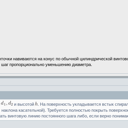
нточки навиваются на конус по обычной цилиндрической винтовой
ь шаг пропорционально уменьшению диаметра.
и
и высотой
. На поверхность укладывается встык спир
л наклона касательной). Требуется полностью покрыть поверхно
ть винтовую линию постоянного шага либо, если верно понимаю