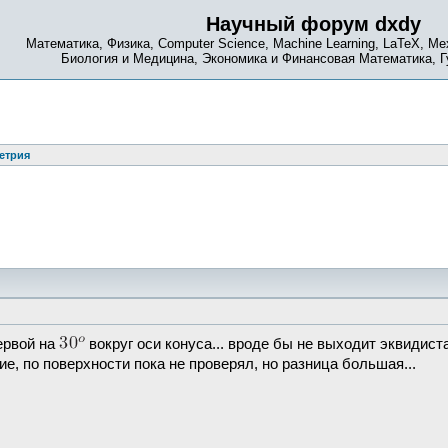
Научный форум dxdy
Математика, Физика, Computer Science, Machine Learning, LaTeX, Ме
Биология и Медицина, Экономика и Финансовая Математика, 
етрия
ервой на
вокруг оси конуса... вроде бы не выходит эквидиста
е, по поверхности пока не проверял, но разница большая...