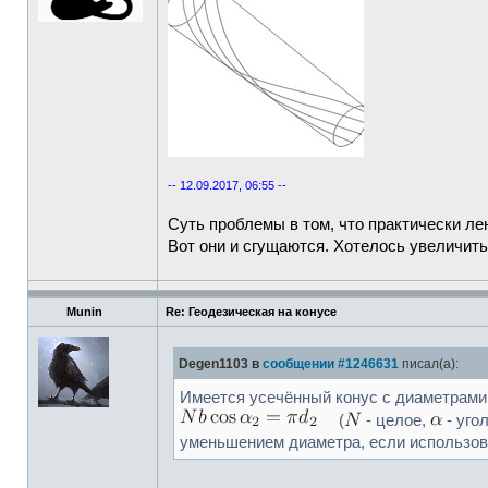
-- 12.09.2017, 06:55 --
Суть проблемы в том, что практически ле
Вот они и сгущаются. Хотелось увеличит
Munin
Re: Геодезическая на конусе
Degen1103 в
сообщении #1246631
писал(а):
Имеется усечённый конус с диаметрам
(
- целое,
- уго
уменьшением диаметра, если использова