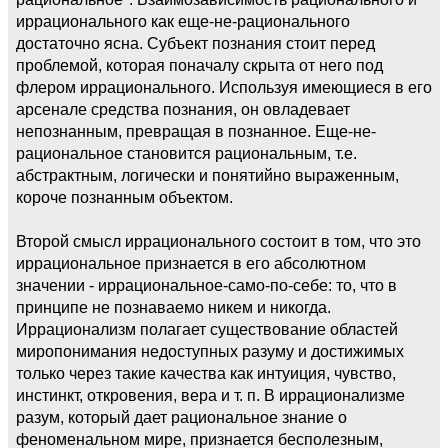
иррационального как еще-не-рационального
достаточно ясна. Субъект познания стоит перед
проблемой, которая поначалу скрыта от него под
флером иррационального. Используя имеющиеся в его
арсенале средства познания, он овладевает
непознанным, превращая в познанное. Еще-не-
рациональное становится рациональным, т.е.
абстрактным, логически и понятийно выраженным,
короче познанным объектом.
Второй смысл иррационального состоит в том, что это
иррациональное признается в его абсолютном
значении - иррациональное-само-по-себе: то, что в
принципе не познаваемо никем и никогда.
Иррационализм полагает существование областей
миропонимания недоступных разуму и достижимых
только через такие качества как интуиция, чувство,
инстинкт, откровения, вера и т. п. В иррационализме
разум, который дает рациональное знание о
феноменальном мире, признается бесполезным,