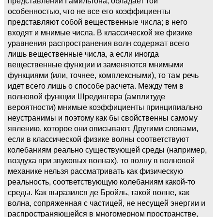
представлении Гамильтона, обладает той
особенностью, что не все его коэффициенты
представляют собой вещественные числа; в него
входят и мнимые числа. В классической же физике
уравнения распространения волн содержат всего
лишь вещественные числа, а если иногда
вещественные функции и заменяются мнимыми
функциями (или, точнее, комплексными), то там речь
идет всего лишь о способе расчета. Между тем в
волновой функции Шредингера (амплитуде
вероятности) мнимые коэффициенты принципиально
неустранимы и поэтому как бы свойственны самому
явлению, которое они описывают. Другими словами,
если в классической физике волны соответствуют
колебаниям реально существующей среды (например,
воздуха при звуковых волнах), то волну в волновой
механике нельзя рассматривать как физическую
реальность, соответствующую колебаниям какой-то
среды. Как выразился де Бройль, такой волне, как
волна, сопряженная с частицей, не несущей энергии и
распространяющейся в многомерном пространстве,