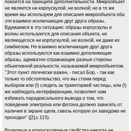
покоится на принципе дополнительности. Микрообъект
не является ни корпускулой, ни волной; но в то же
время мы используем для описания микрообъекта оба
эти взаимно исключающие друг друга образы.
Вдумаемся в эту ситуацию: образы корпускулы и
волны используются для описания объекта, не
являющегося ни корпускулой, ни волной, ни даже их
симбиозом. Но взаимно исключающие друг друга
образы используются как взаимно дополняющие
образы, адекватно отражающие разные стороны
объективной реальности, называемой микрообъектом.
"Этот пункт логически важен, - писал Бор, - так как
только то обстоятельство, что мы стоим перед
выбором или (!) следить за траекторией частицы, или (!)
же наблюдать интерференцию, позволяет нам
избежать парадоксального вывода о том, что
поведение электрона или фотона должно зависеть от
наличия в экране щели, сквозь которую он заведомо не
проходил" ([2],с.115).
Волновые и корпускулярные свойства никогда не