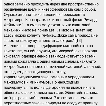
одновременно проходить через две пространственно
разделенные щели и интерферировать сам с собой.
Однако именно такие явления и происходят в
микромире. Как выразился известный физик Ричард
Фейнман: "…я смело могу сказать, что квантовой
механики никто не понимает… Никто не знает, как
здесь можно копнуть глубже…Даже сама природа не
знает, по какому пути полетит электрон." [13]
Аналогично, говоря о дифракции микрообъекта на
кристалле, мы обнаружим, что микрообъект, проходя
кристалл, одновременно взаимодействует со всеми
ионами кристалла с одинаковыми силами, как будто
микрообъект является не точечной частицей, а волной,
что и дает дифракционную картину,
характеризующуюся закономерным чередованием
максимумов и минимумов. Но необходимо
подчеркнуть, что волны де Бройля не имеют ничего
общего с классическими волнами. Эйнштейн называл
их "призрачными" волнами. Это связано с тем, что
вероятностные законы природы не следуют правилу