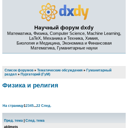
Научный форум dxdy
Математика, Физика, Computer Science, Machine Learning,
LaTeX, Механика и Техника, Химия,
Биология и Медицина, Экономика и Финансовая
Математика, Гуманитарные науки
Список форумов
»
Тематические обсуждения
»
Гуманитарный
раздел
»
Пургаторий (ГуМ)
Физика и религия
На страницу
1
2
3
4
5
...
22
След.
Пред. тема
|
След. тема
aklimets