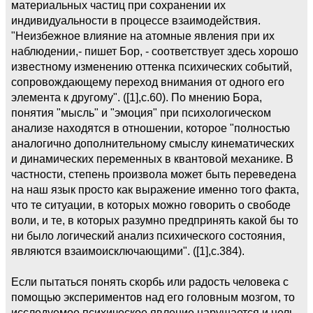
материальных частиц при сохранении их
индивидуальности в процессе взаимодействия.
"Неизбежное влияние на атомные явления при их
наблюдении,- пишет Бор, - соответствует здесь хорошо
известному изменению оттенка психических событий,
сопровождающему переход внимания от одного его
элемента к другому". ([1],c.60). По мнению Бора,
понятия "мысль" и "эмоция" при психологическом
анализе находятся в отношении, которое "полностью
аналогично дополнительному смыслу кинематических
и динамических переменных в квантовой механике. В
частности, степень произвола может быть переведена
на наш язык просто как выражение именно того факта,
что те ситуации, в которых можно говорить о свободе
воли, и те, в которых разумно предпринять какой бы то
ни было логический анализ психического состояния,
являются взаимоисключающими". ([1],c.384).
Если пытаться понять скорбь или радость человека с
помощью экспериментов над его головным мозгом, то
исследуемое психическое явление нарушается и цель