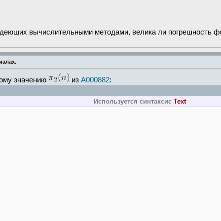
ладеющих вычислительными методами, велика ли погрешность 
иалах.
ному значению
из
A000882
:
Используется синтаксис
Text