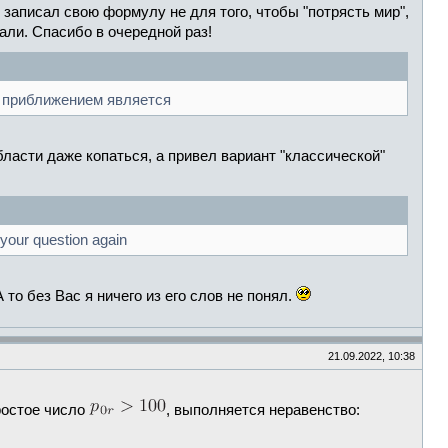
записал свою формулу не для того, чтобы "потрясть мир",
али. Спасибо в очередной раз!
 приближением является
бласти даже копаться, а привел вариант "классической"
 your question again
то без Вас я ничего из его слов не понял.
21.09.2022, 10:38
ростое число
, выполняется неравенство: