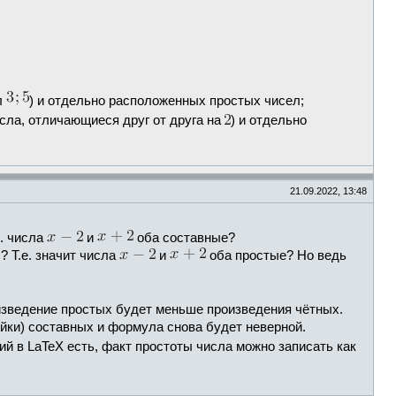
л
) и отдельно расположенных простых чисел;
сла, отличающиеся друг от друга на
) и отдельно
21.09.2022, 13:48
е. числа
и
оба составные?
? Т.е. значит числа
и
оба простые? Но ведь
изведение простых будет меньше произведения чётных.
йки) составных и формула снова будет неверной.
й в LaTeX есть, факт простоты числа можно записать как