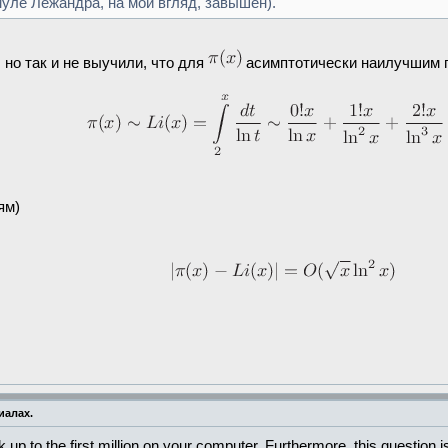
уле Лежандра, на мой вгляд, завышен).
 но так и не выучили, что для
асимптотически наилучшим 
ям)
иалах.
p to the first million on your computer. Furthermore, this question is