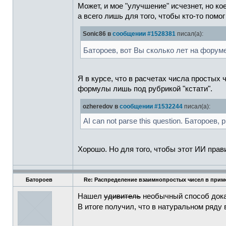
Может, и мое "улучшение" исчезнет, но ко
а всего лишь для того, чтобы кто-то помо
Sonic86 в
сообщении #1528381
писал(а):
Батороев, вот Вы сколько лет на форуме
Я в курсе, что в расчетах числа простых
формулы лишь под рубрикой "кстати".
ozheredov в
сообщении #1532244
писал(а):
AI can not parse this question. Батороев, 
Хорошо. Но для того, чтобы этот ИИ прави
Батороев
Re: Распределение взаимнопростых чисел в прим
Нашел
удивитель
необычный способ дока
В итоге получил, что в натуральном ряд