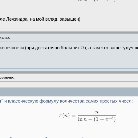
е Лежандра, на мой вгляд, завышен).
иалах.
конечности (при достаточно больших
), а там это ваше "улучш
ориалах.
ет" и классическую формулу количества самих простых чисел: