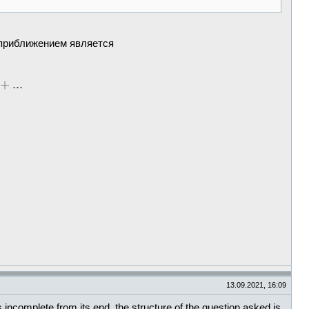
приближением является
13.09.2021, 16:09
 incomplete from its end, the structure of the question asked is