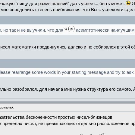
е-какую "пищу для размышлений" дать успеет... быть может.
Я 
г мне определить степень приближения, что Вы с успехом и сдел
, но так и не выучили, что для
асимптотически наилучшим
 чисел математики продвинулись далеко и не собирался в этой о
please rearrange some words in your starting message and try to ask
льно разобрался, для начала мне нужна структура его самого. А 
ориалах.
зательства бесконечности простых чисел-близнецов.
у в пределах чисел, не превышающих отдельно расположенное п