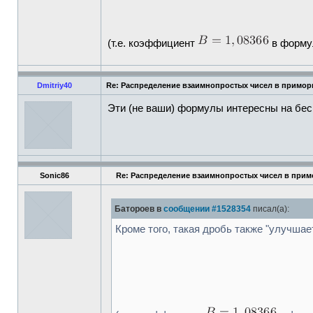
(т.е. коэффициент
в формул
Dmitriy40
Re: Распределение взаимнопростых чисел в примор
Эти (не ваши) формулы интересны на бес
Sonic86
Re: Распределение взаимнопростых чисел в прим
Батороев в
сообщении #1528354
писал(а):
Кроме того, такая дробь также "улучша