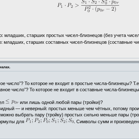
о: младших, старших простых чисел-близнецов (без учета чисе
о: младших, старших составных чисел-близнецов (составные чи
иалах.
ое число"? То которое не входит в простые числа-близнецы? Т.
вное число"? То которое не входит в составные числа-близнецы
сел
или лишь одной любой пары (тройки)?
евидный — и неверный: простых меньше чем чётных, потому про
 можно выбрать пару (тройку) простых сильно меньше пары (тро
формулы для
. Символы сумм и произведени