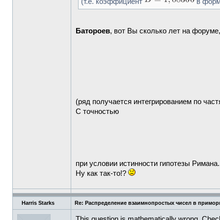
(т.е. коэффициент
в форм
Батороев
, вот Вы сколько лет на форуме,
(ряд получается интегрированием по част
С точностью
при условии истинности гипотезы Римана.
Ну как так-то!?
Harris Starks
Re: Распределение взаимнопростых чисел в примор
This question is mathematically wrong. Check u