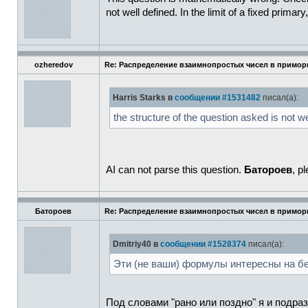
not well defined. In the limit of a fixed primar
ozheredov
Re: Распределение взаимнопростых чисел в примор
Harris Starks в
сообщении #1531482
писал(а):
the structure of the question asked is not we
AI can not parse this question.
Батороев
, p
Батороев
Re: Распределение взаимнопростых чисел в примор
Dmitriy40 в
сообщении #1528374
писал(а):
Эти (не ваши) формулы интересны на б
Под словами "рано или поздно" я и подра