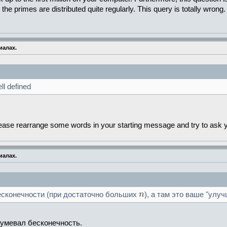
y, the primes are distributed quite regularly. This query is totally wrong.
иалах.
ll defined
lease rearrange some words in your starting message and try to ask 
иалах.
есконечности (при достаточно больших
), а там это ваше "улуч
зумевал бесконечность.