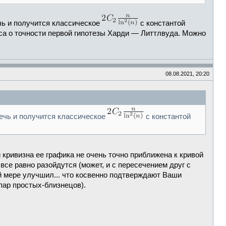
чь и получится классическое
с константой
са о точности первой гипотезы Харди — Литтлвуда. Можно
08.08.2021, 20:20
ечь и получится классическое
с константой
 кривизна ее графика не очень точно приближена к кривой
се равно разойдутся (может, и с пересечением друг с
ей мере улучшил... что косвенно подтверждают Ваши
пар простых-близнецов).