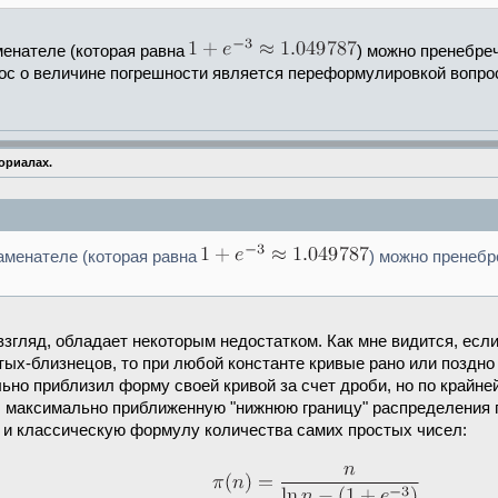
енателе (которая равна
) можно пренебре
ос о величине погрешности является переформулировкой вопро
ориалах.
аменателе (которая равна
) можно пренебр
взгляд, обладает некоторым недостатком. Как мне видится, если
ых-близнецов, то при любой константе кривые рано или поздно в
льно приблизил форму своей кривой за счет дроби, но по крайн
ал максимально приближенную "нижнюю границу" распределения 
" и классическую формулу количества самих простых чисел: