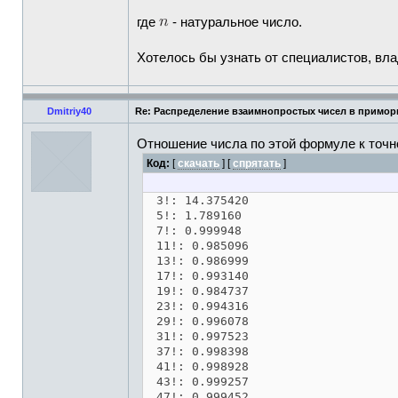
где
- натуральное число.
Хотелось бы узнать от специалистов, в
Dmitriy40
Re: Распределение взаимнопростых чисел в примор
Отношение числа по этой формуле к точ
Код:
[
скачать
] [
спрятать
]
3!: 14.375420
5!: 1.789160
7!: 0.999948
11!: 0.985096
13!: 0.986999
17!: 0.993140
19!: 0.984737
23!: 0.994316
29!: 0.996078
31!: 0.997523
37!: 0.998398
41!: 0.998928
43!: 0.999257
47!: 0.999452