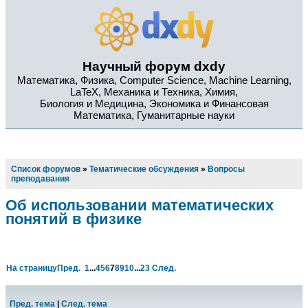
Научный форум dxdy
Математика, Физика, Computer Science, Machine Learning,
LaTeX, Механика и Техника, Химия,
Биология и Медицина, Экономика и Финансовая
Математика, Гуманитарные науки
Список форумов
»
Тематические обсуждения
»
Вопросы
преподавания
Об использовании математических
понятий в физике
На страницу
Пред.
1
...
4
5
6
7
8
9
10
...
23
След.
Пред. тема
|
След. тема