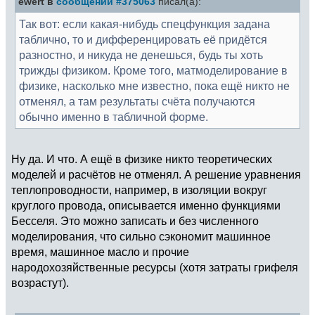
ewert в
сообщении #375063
писал(а):
Так вот: если какая-нибудь спецфункция задана
таблично, то и дифференцировать её придётся
разностно, и никуда не денешься, будь ты хоть
трижды физиком. Кроме того, матмоделирование в
физике, насколько мне известно, пока ещё никто не
отменял, а там результаты счёта получаются
обычно именно в табличной форме.
Ну да. И что. А ещё в физике никто теоретических
моделей и расчётов не отменял. А решение уравнения
теплопроводности, например, в изоляции вокруг
круглого провода, описывается именно функциями
Бесселя. Это можно записать и без численного
моделирования, что сильно сэкономит машинное
время, машинное масло и прочие
народохозяйственные ресурсы (хотя затраты грифеля
возрастут).