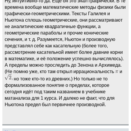
Ну, интуитивно-то да. Ещё он это знал графически. В те
времена вообще математические методы физики были
графически-геометрическими. Тексты Галилея и
Ньютона сплошь геометрические, они рассматривают
не аналитические квадратичные функции, а
геометрические параболы и прочие конические
сечения, и т. д. Разумеется, Ньютон и производную
представлял себе как касательную (более того,
рассмотрение касательной имеет более давние корни
в математике, и её положение успешно вычислялось).
А пределы можно проследить до Зенона и Архимеда.
(Не помню уже, кто там открыл иррациональность
и
но тоже кто-то из древних.) Но только не то
формализованное понятие о пределах, которое
сегодня идёт под таким названием в учебнике
матанализа для 1 курса. И далеко не факт, что для
Ньютона предел был первичнее производной.