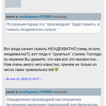
ewert в
сообщении #375063
писал(а):
По разным парам эта "производная" будет скакать, и
скакать неадекватно сильно
Вот когда начнет скакать НЕАДЕКВАТНО (чему, кстати,
неадекватно?), вот тогда и "грузиться" станем. Господи,
ну неужели Вы думаете, что нам все это неизвестно...
Нам очень много чего известно, причем не только из
числа таких тривиальностей
-- Вс ноя 14, 2010 22:14:37 --
ewert в
сообщении #375063
писал(а):
Определения производной как отношения
бесконечно маленьких приращений для физических