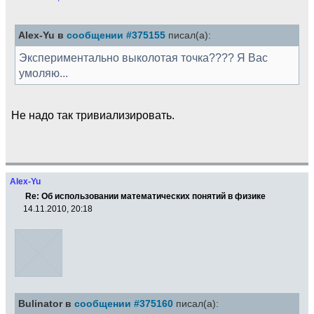
Alex-Yu в
сообщении #375155
писал(а):
Экспериментально выколотая точка???? Я Вас
умоляю...
Не надо так тривиализировать.
Alex-Yu
Re: Об использовании математических понятий в физике
14.11.2010, 20:18
Bulinator в
сообщении #375160
писал(а):