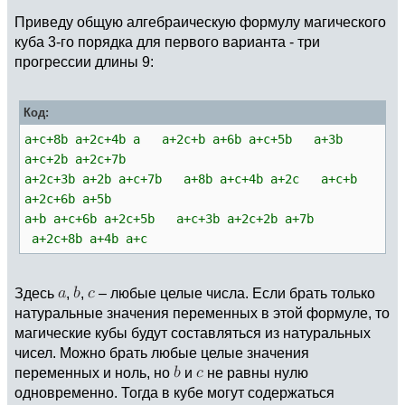
Приведу общую алгебраическую формулу магического
куба 3-го порядка для первого варианта - три
прогрессии длины 9:
Код:
a+c+8b a+2c+4b a a+2c+b a+6b a+c+5b a+3b
a+c+2b a+2c+7b
a+2c+3b a+2b a+c+7b a+8b a+c+4b a+2c a+c+b
a+2c+6b a+5b
a+b a+c+6b a+2c+5b a+c+3b a+2c+2b a+7b
a+2c+8b a+4b a+c
Здесь
,
,
– любые целые числа. Если брать только
натуральные значения переменных в этой формуле, то
магические кубы будут составляться из натуральных
чисел. Можно брать любые целые значения
переменных и ноль, но
и
не равны нулю
одновременно. Тогда в кубе могут содержаться