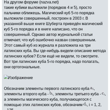
На другом форуме (nazva.net)
такие кубики выложили (порядков 4 и 5), просто
пальчики оближешь. Магический куб 5-го порядка
выложили совершенный, построен в 2003 г. В
указанной выше книге Шуберта приведён магический
куб 5-го порядка и в книге написано, что он
совершенный. Однако автор журнальной статьи
отмечает, что куб ошибочно назван совершенным.
Этот самый куб из журнала я разложила на три
латинских куба. Вы где-нибудь видели описание метода
латинских кубов? Если ещё не видели, то смотрите.
Вот три латинских куба 5-го порядка, надо полагать,
они ортогональные.
Обозначим элементы первого латинского куба
,
элементы второго куба -
, элементы третьего куба -
,
а элементы магического куба, получающегося с
помощью этих латинских кубов, обозначим
, i = 1, 2,
...125.