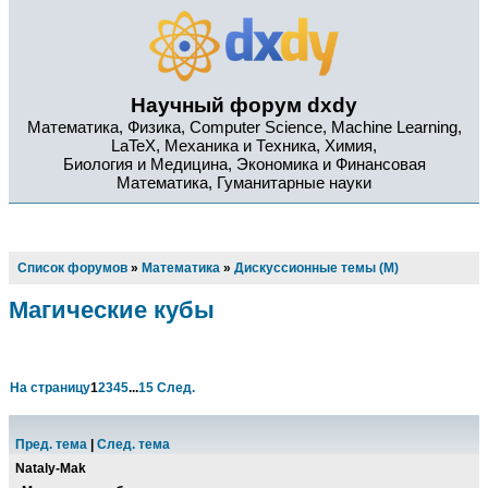
Научный форум dxdy
Математика, Физика, Computer Science, Machine Learning,
LaTeX, Механика и Техника, Химия,
Биология и Медицина, Экономика и Финансовая
Математика, Гуманитарные науки
Список форумов
»
Математика
»
Дискуссионные темы (М)
Магические кубы
На страницу
1
2
3
4
5
...
15
След.
Пред. тема
|
След. тема
Nataly-Mak