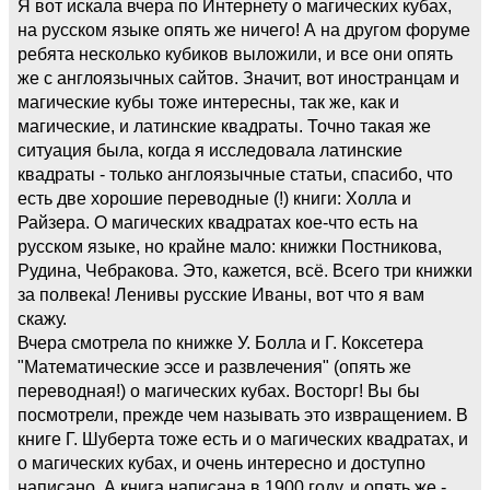
Я вот искала вчера по Интернету о магических кубах,
на русском языке опять же ничего! А на другом форуме
ребята несколько кубиков выложили, и все они опять
же с англоязычных сайтов. Значит, вот иностранцам и
магические кубы тоже интересны, так же, как и
магические, и латинские квадраты. Точно такая же
ситуация была, когда я исследовала латинские
квадраты - только англоязычные статьи, спасибо, что
есть две хорошие переводные (!) книги: Холла и
Райзера. О магических квадратах кое-что есть на
русском языке, но крайне мало: книжки Постникова,
Рудина, Чебракова. Это, кажется, всё. Всего три книжки
за полвека! Ленивы русские Иваны, вот что я вам
скажу.
Вчера смотрела по книжке У. Болла и Г. Коксетера
"Математические эссе и развлечения" (опять же
переводная!) о магических кубах. Восторг! Вы бы
посмотрели, прежде чем называть это извращением. В
книге Г. Шуберта тоже есть и о магических квадратах, и
о магических кубах, и очень интересно и доступно
написано. А книга написана в 1900 году, и опять же -