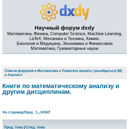
Научный форум dxdy
Математика, Физика, Computer Science, Machine Learning,
LaTeX, Механика и Техника, Химия,
Биология и Медицина, Экономика и Финансовая
Математика, Гуманитарные науки
Список форумов
»
Математика
»
Помогите решить / разобраться (М)
»
Анализ-I
Книги по математическому анализу и
другим дисциплинам.
На страницу
Пред.
1
...
3
4
5
6
7
Пред. тема
|
След. тема