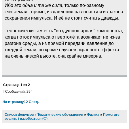
Ибо это
одна и та же сила
, только по-разному
считаемая - прямо, из давления на лопасти и из закона
сохранения импульса. И её не стоит считать дважды.
Теоретически там есть "воздушношарная" компонента,
когда поток импульса от вертолёта возникает не из-за
разгона среды, а из прямой передачи давления до
твёрдой земли, но кроме случаев экранного эффекта
на очень низкой высоте, она крайне мизерна.
Страница
1
из
2
[ Сообщений: 29 ]
На страницу
1
2
След.
Список форумов
»
Тематические обсуждения
»
Физика
»
Помогите
решить / разобраться (Ф)