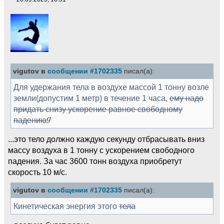
vigutov в
сообщении #1702335
писал(а):
Для удержания тела в воздухе массой 1 тонну возле
земли(допустим 1 метр) в течение 1 часа,
ему надо
придать снизу ускорение равное свободному
падению
...это тело должно каждую секунду отбрасывать вниз
массу воздуха в 1 тонну с ускорением свободного
падения. За час 3600 тонн воздуха приобретут
скорость 10 м/с.
vigutov в
сообщении #1702335
писал(а):
Кинетическая энергия этого
тела