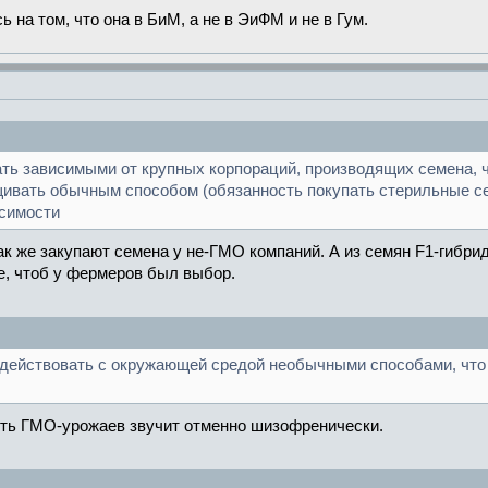
на том, что она в БиМ, а не в ЭиФМ и не в Гум.
ь зависимыми от крупных корпораций, производящих семена, ч
вать обычным способом (обязанность покупать стерильные сем
симости
 же закупают семена у не-ГМО компаний. А из семян F1-гибридо
е, чтоб у фермеров был выбор.
одействовать с окружающей средой необычными способами, что
сть ГМО-урожаев звучит отменно шизофренически.