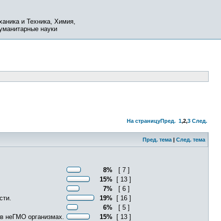
ханика и Техника, Химия,
Гуманитарные науки
На страницу
Пред.
1
,
2
,
3
След.
Пред. тема
|
След. тема
8%
[ 7 ]
15%
[ 13 ]
7%
[ 6 ]
сти.
19%
[ 16 ]
6%
[ 5 ]
 в неГМО организмах.
15%
[ 13 ]