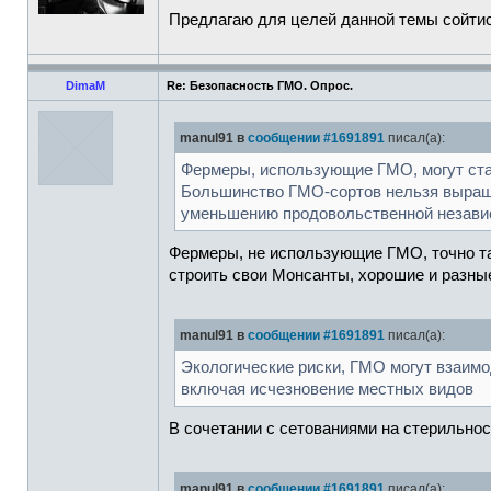
Предлагаю для целей данной темы сойтись 
DimaM
Re: Безопасность ГМО. Опрос.
manul91 в
сообщении #1691891
писал(а):
Фермеры, использующие ГМО, могут стат
Большинство ГМО-сортов нельзя выращи
уменьшению продовольственной незави
Фермеры, не использующие ГМО, точно так
строить свои Монсанты, хорошие и разны
manul91 в
сообщении #1691891
писал(а):
Экологические риски, ГМО могут взаим
включая исчезновение местных видов
В сочетании с сетованиями на стерильно
manul91 в
сообщении #1691891
писал(а):