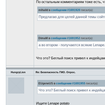
По остальным комментариям тоже есть, чт
mihaild в
сообщении #1691920
писал(а):
Предлагаю для целей данной темы сойтис
DimaM в
сообщении #1691952
писал(а):
а во втором - получаются всякие Lenape
Что это? Беглый поиск привел к индейца
HungryLion
Re: Безопасность ГМО. Опрос.
EUgeneUS в
сообщении #1691955
писал(а):
Что это? Беглый поиск привел к индейц
Ищите Lenape potato