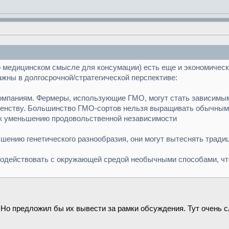
о медицинском смысле для консумации) есть еще и экономичес
важны в долгосрочной/стратегической перспективе:
омпаниям. Фермеры, использующие ГМО, могут стать зависимым
венству. Большинство ГМО-сортов нельзя выращивать обычным 
т к уменьшению продовольственной независимости
шению генетического разнообразия, они могут вытеснять тради
имодействовать с окружающей средой необычными способами, чт
. Но предложил бы их вывести за рамки обсуждения. Тут очень с