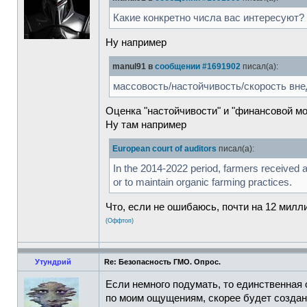
Какие конкретно числа вас интересуют?
Ну например
manul91 в
сообщении #1691902
писал(а):
массовость/настойчивость/скорость вне
Оценка "настойчивости" и "финансовой мо
Ну там например
European court of auditors
писал(а):
In the 2014-2022 period, farmers received 
or to maintain organic farming practices.
Что, если не ошибаюсь, почти на 12 мил
(Оффтоп)
Утундрий
Re: Безопасность ГМО. Опрос.
Если немного подумать, то единственная 
по моим ощущениям, скорее будет создана 