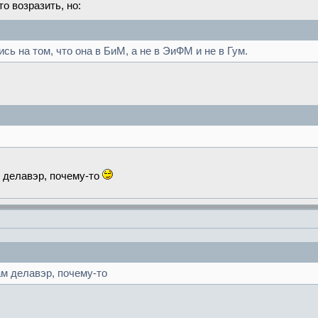
о возразить, но:
ь на том, что она в БиМ, а не в ЭиФМ и не в Гум.
.
м делавэр, почему-то
ам делавэр, почему-то