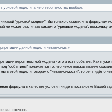
 в урновой модели, а не о вероятностях вообще.
и никакой "урновой модели". Вы только сказали, что формулам
ий не может различать какие-то "урновые модели", поскольку 
ерпретации данной модели независимы»
етации вероятностной модели - это и есть события. Как я уже 
 под "событием" понимается то, что некое высказывание оказал
 мы в этой модели говорим о "независимости", то речь идёт о н
анная формула в качестве условия нигде в постановке Вашей за
рения поточнее.