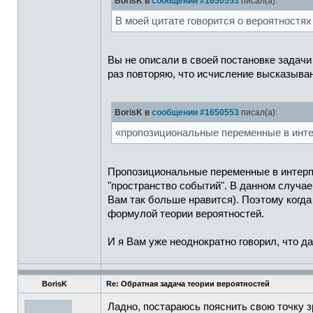
BorisK в
сообщении #1650553
писал(а):
В моей цитате говорится о вероятностях
Вы не описали в своей постановке задач
раз повторяю, что исчисление высказыван
BorisK в
сообщении #1650553
писал(а):
«пропозициональные переменные в инт
Пропозициональные переменные в интерпр
"пространство событий". В данном случае
Вам так больше нравится). Поэтому когда
формулой теории вероятностей.
И я Вам уже неоднократно говорил, что д
BorisK
Re: Обратная задача теории вероятностей
Ладно, постараюсь пояснить свою точку з