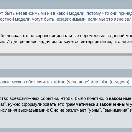
 быть независимыми ни в какой модели, потому что они принад
ностной модели могут быть независимыми, если мы это явно зал
о было сказать не «пропозициональные переменные в данной м
». И для решения задач используется интерпретация, что не за
орые можно обозначить как true (успешное) или false (неудача)
ство всевозможных событий. Чтобы было понятно, о
каком име
ача)", нужно сформулировать это
грамматически законченным
у
исления высказываний: Оно не различает "урны", "вынимания" и