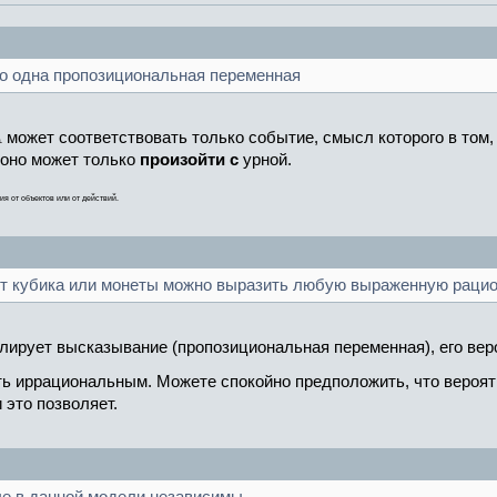
ко одна пропозициональная переменная
может соответствовать только событие, смысл которого в том
 оно может только
произойти с
урной.
я от объектов или от действий.
от кубика или монеты можно выразить любую выраженную раци
лирует высказывание (пропозициональная переменная), его ве
оть иррациональным. Можете спокойно предположить, что веро
 это позволяет.