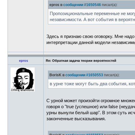
epros в
сообщении #1650546
писал(а):
Пропозициональные переменные не могут
независимости. А вот события в вероят
Здесь я признаю свою оговорку. Мне над
интерпретации данной модели независимы
epros
Re: Обратная задача теории вероятностей
BorisK в
сообщении #1650553
писал(а):
в урне тоже могут быть два события, кот
С урной может произойти огромное множе
говоря о "true (успешное) или false (неуд
урны вынули белый шар". В этом суть исч
законченные высказывания.