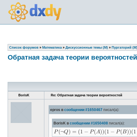
Список форумов
»
Математика
»
Дискуссионные темы (М)
»
Пургаторий (М
Обратная задача теории вероятносте
BorisK
Re: Обратная задача теории вероятностей
epros в
сообщении #1650467
писал(а):
BorisK в
сообщении #1650408
писал(а):