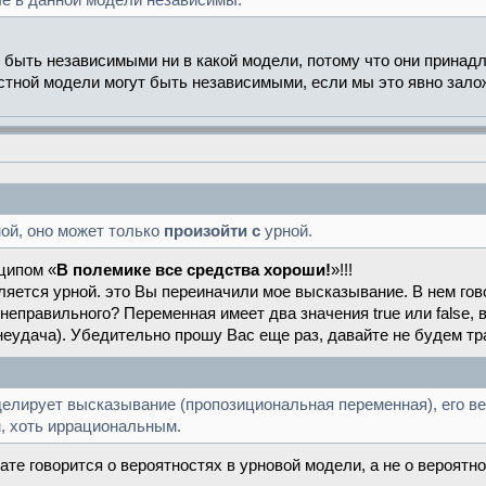
е в данной модели независимы.
быть независимыми ни в какой модели, потому что они принадл
стной модели могут быть независимыми, если мы это явно зало
ой, оно может только
произойти с
урной.
ципом «
В полемике все средства хороши!
»!!!
вляется урной. это Вы переиначили мое высказывание. В нем го
неправильного? Переменная имеет два значения true или false, 
 (неудача). Убедительно прошу Вас еще раз, давайте не будем т
елирует высказывание (пропозициональная переменная), его 
, хоть иррациональным.
ате говорится о вероятностях в урновой модели, а не о вероятн