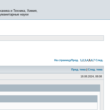
ханика и Техника, Химия,
Гуманитарные науки
На страницу
Пред.
1
,
2
,
3
,
4
,
5
,
6
,
7
След.
Пред. тема
|
След. тема
18.08.2024, 08:08