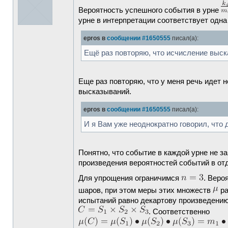
Вероятность успешного события в урне
урне в интерпретации соответствует одн
epros в
сообщении #1650555
писал(а):
Ещё раз повторяю, что исчисление выск
Еще раз повторяю, что у меня речь идет
высказываний.
epros в
сообщении #1650555
писал(а):
И я Вам уже неоднократно говорил, что 
Понятно, что событие в каждой урне не з
произведения вероятностей событий в отд
Для упрощения ограничимся
. Веро
шаров, при этом меры этих множеств
ра
испытаний равно декартову произведению
. Соответственно