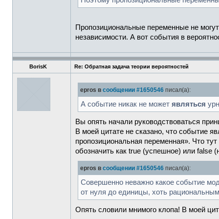
Поэтому пропозициональные переменны
Пропозициональные переменные не могут 
независимости. А вот события в вероятно
BorisK
Re: Обратная задача теории вероятностей
epros в
сообщении #1650546
писал(а):
А событие никак не может
являться
урн
Вы опять начали руководствоваться прин
В моей цитате не сказано, что событие я
пропозициональная переменная». Что тут 
обозначить как true (успешное) или false
epros в
сообщении #1650546
писал(а):
Совершенно неважно какое событие мод
от нуля до единицы, хоть рациональным
Опять словили мнимого клопа! В моей цит