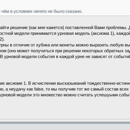
о чём в условиях ничего не было сказано.
айти решение (как мне кажется) поставленной Вами проблемы. Д
остной модели принимается урновая модель (аксиома 1), каждой
2).
урны в отличие от кубика или монеты можно выразить любую в
ом (оно может получиться при решении некоторых обратных зад
В урновой модели события в каждой урне не зависят от событи
ние аксиоме 1. В исчислении высказываний тождественно-исти
ue, а неудачу как false, то мы получим тот же самый состав вс
урновой модели это множество можно считать успешyыми собы