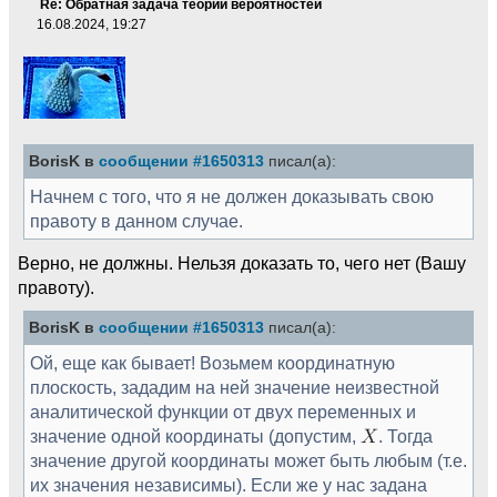
Re: Обратная задача теории вероятностей
16.08.2024, 19:27
BorisK в
сообщении #1650313
писал(а):
Начнем с того, что я не должен доказывать свою
правоту в данном случае.
Верно, не должны. Нельзя доказать то, чего нет (Вашу
правоту).
BorisK в
сообщении #1650313
писал(а):
Ой, еще как бывает! Возьмем координатную
плоскость, зададим на ней значение неизвестной
аналитической функции от двух переменных и
значение одной координаты (допустим,
. Тогда
значение другой координаты может быть любым (т.е.
их значения независимы). Если же у нас задана