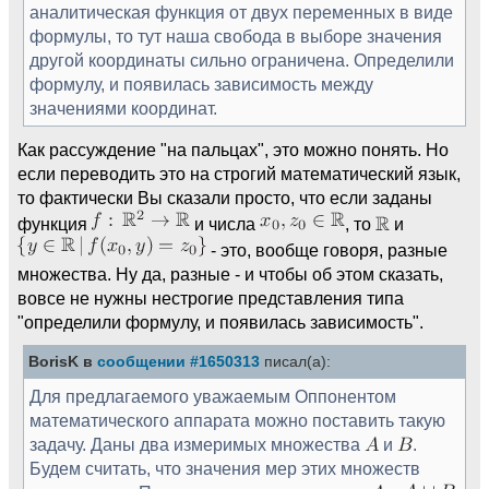
аналитическая функция от двух переменных в виде
формулы, то тут наша свобода в выборе значения
другой координаты сильно ограничена. Определили
формулу, и появилась зависимость между
значениями координат.
Как рассуждение "на пальцах", это можно понять. Но
если переводить это на строгий математический язык,
то фактически Вы сказали просто, что если заданы
функция
и числа
, то
и
- это, вообще говоря, разные
множества. Ну да, разные - и чтобы об этом сказать,
вовсе не нужны нестрогие представления типа
"определили формулу, и появилась зависимость".
BorisK в
сообщении #1650313
писал(а):
Для предлагаемого уважаемым Оппонентом
математического аппарата можно поставить такую
задачу. Даны два измеримых множества
и
.
Будем считать, что значения мер этих множеств