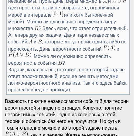
независимы. Пусть даны меры множеств
и
(для простоты, если не возражаете, ограничимся
мерой в интервале
или хотя бы конечной
мерой). Можно ли однозначно определить меру
множества
? Здесь ясно, что ответ отрицательный.
А теперь другая задача. Дана пара независимых
событий
и
, которые могут происходить, либо не
происходить. Даны вероятности событий
и
. Можно ли однозначно определить
вероятность события
?
Задачи, казалось бы, похожие, но во второй задаче
ответ положительный, если ее решать методами
логико-вероятностного анализа. Так что здесь байка
про велосипед не проходит.
Важность понятия независимости событий для теории
вероятностей я нигде не отрицал. Конечно, понятие
независимых событий - одно из ключевых в этой
теории и обойтись без него не получится. Но суть в
том, что вполне можно и во второй задаче писать
, как и в первой. Желание использовать