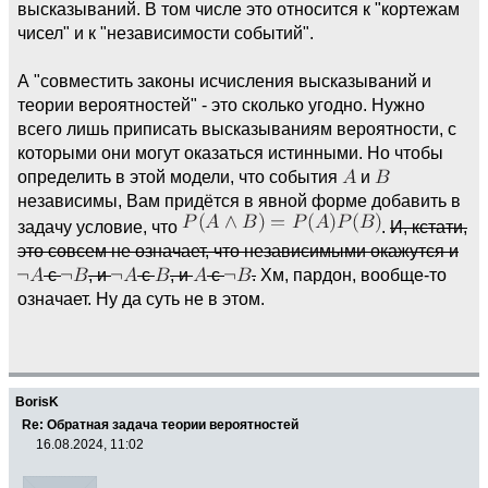
высказываний. В том числе это относится к "кортежам
чисел" и к "независимости событий".
А "совместить законы исчисления высказываний и
теории вероятностей" - это сколько угодно. Нужно
всего лишь приписать высказываниям вероятности, с
которыми они могут оказаться истинными. Но чтобы
определить в этой модели, что события
и
независимы, Вам придётся в явной форме добавить в
задачу условие, что
.
И, кстати,
это совсем не означает, что независимыми окажутся и
с
, и
с
, и
с
.
Хм, пардон, вообще-то
означает. Ну да суть не в этом.
BorisK
Re: Обратная задача теории вероятностей
16.08.2024, 11:02