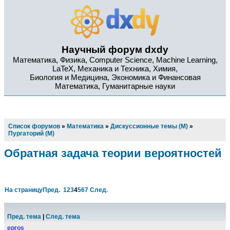
Научный форум dxdy
Математика, Физика, Computer Science, Machine Learning,
LaTeX, Механика и Техника, Химия,
Биология и Медицина, Экономика и Финансовая
Математика, Гуманитарные науки
Список форумов
»
Математика
»
Дискуссионные темы (М)
»
Пургаторий (М)
Обратная задача теории вероятностей
На страницу
Пред.
1
2
3
4
5
6
7
След.
Пред. тема
|
След. тема
epros