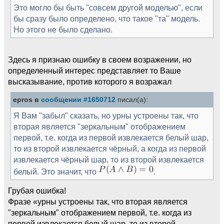
Это могло бы быть "совсем другой моделью", если
бы сразу было определено, что такое "та" модель.
Но этого не было сделано.
Здесь я признаю ошибку в своем возражении, но
определенный интерес представляет то Ваше
высказывание, против которого я возражал
epros в
сообщении #1650712
писал(а):
Я Вам "забыл" сказать, но урны устроены так, что
вторая является "зеркальным" отображением
первой, т.е. когда из первой извлекается белый шар,
то из второй извлекается чёрный, а когда из первой
извлекается чёрный шар, то из второй извлекается
белый. Это значит, что
.
Грубая ошибка!
Фразе «урны устроены так, что вторая является
"зеркальным" отображением первой, т.е. когда из
первой извлекается белый шар, то из второй