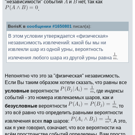
"независимости" событий
и
нет, так как
.
BorisK в
сообщении #1650801
писал(а):
В этом условии утверждается «физическая»
независимость извлечений: какой бы мы ни
извлекли шар из одной урны, вероятность
излечения любого шара из другой урны равна
.
Непонятно что это за "физическая" независимость.
Если Вы таким образом хотели сказать, что равны все
условные
вероятности
, где индексы
событий - это номера извлекаемых шаров, как и
безусловные
вероятности
, то
это всё равно что определить равными вероятности
извлечения всех
пар
шаров:
. А это,
как я уже говорил, означает, что все вероятности на
всём пространстве событий определены, Вам просто