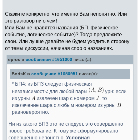
Скажите конкретно, что именно Вам непонятно. Или
это разговор ни о чем!
Или Вам не нравятся названия (БП, физическое
событие, логическое событие)? Тогда предложите
свои. Или лучше давайте не будем уходить в сторону
от темы дискуссии, начиная спор о названиях.
epros в
сообщении #1651000
писал(а):
BorisK в
сообщении #1650951
писал(а):
* БП4: из БП3 следует физическая
независимость: для любой пары
урн: если
из урны
извлечен шар с номером
, то
извлечение шара с любым номером из урны
равновероятно.
Ни из какого БП3 это не следует, это совершенно
новое требование. К тому же сформулировано
совершенно непонятно.
Условная