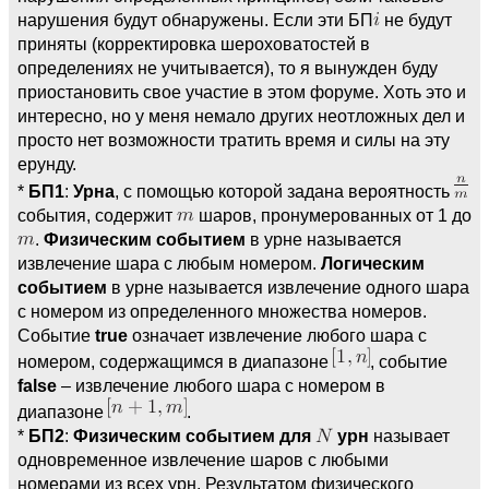
нарушения будут обнаружены. Если эти БП
не будут
приняты (корректировка шероховатостей в
определениях не учитывается), то я вынужден буду
приостановить свое участие в этом форуме. Хоть это и
интересно, но у меня немало других неотложных дел и
просто нет возможности тратить время и силы на эту
ерунду.
*
БП1
:
Урна
, с помощью которой задана вероятность
события, содержит
шаров, пронумерованных от 1 до
.
Физическим событием
в урне называется
извлечение шара с любым номером.
Логическим
событием
в урне называется извлечение одного шара
с номером из определенного множества номеров.
Событие
true
означает извлечение любого шара с
номером, содержащимся в диапазоне
, событие
false
– извлечение любого шара с номером в
диапазоне
.
*
БП2
:
Физическим событием для
урн
называет
одновременное извлечение шаров с любыми
номерами из всех урн. Результатом физического