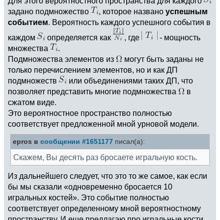
Для этого вероятностного пространства для каждого
задано подмножество
, которое названо
успешным
событием
. Вероятность каждого успешного события в
каждом
определяется как
, где
- мощность
множества
.
Подмножества элементов из
могут быть заданы не
только перечислением элементов, но и как ДП
подмножеств
или объединениями таких ДП, что
позволяет представить многие подмножества
в
сжатом виде.
Это вероятностное пространство полностью
соответствует предложенной мной урновой модели.
epros в
сообщении #1651177
писал(а):
Скажем, Вы десять раз бросаете игральную кость.
Из дальнейшего следует, что это то же самое, как если
бы мы сказали «одновременно бросается 10
игральных костей». Это событие полностью
соответствует определенному мной вероятностному
пространству. И еще предлагаю про игральные кости