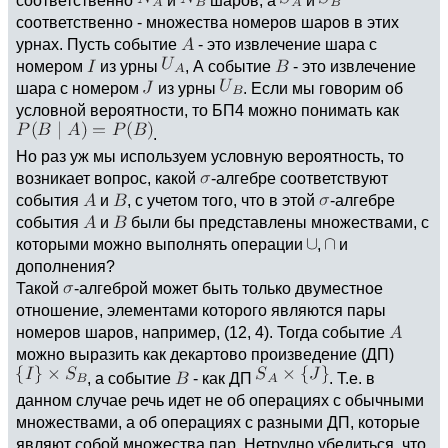
соответственно - множества номеров шаров в этих
урнах. Пусть событие
- это извлечение шара с
номером
из урны
, А событие
- это извлечение
шара с номером
из урны
. Если мы говорим об
условной вероятности, то БП4 можно понимать как
.
Но раз уж мы используем условную вероятность, то
возникает вопрос, какой
-алгебре соответствуют
события
и
, с учетом того, что в этой
-алгебре
события
и
были бы представлены множествами, с
которыми можно выполнять операции
,
и
дополнения?
Такой
-алгеброй может быть только двуместное
отношение, элементами которого являются пары
номеров шаров, например, (12, 4). Тогда событие
можно выразить как декартово произведение (ДП)
, а событие
- как ДП
. Т.е. в
данном случае речь идет не об операциях с обычными
множествами, а об операциях с разными ДП, которые
являют собой множества пар. Нетрудно убедиться, что