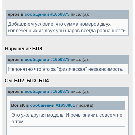
epros в
сообщении #1650879
писал(а):
Добавляем условие, что сумма номеров двух
извлечённых из двух урн шаров всегда равна шести.
Нарушение
БП8
.
epros в
сообщении #1650879
писал(а):
Непонятно что это за "физическая" независимость.
См.
БП2
,
БП3
,
БП4
.
epros в
сообщении #1650879
писал(а):
BorisK в
сообщении #1650801
писал(а):
Это уже другая модель. И речь, значит, совсем не
о том.