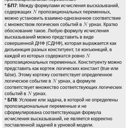
*
БП7
: Между формулами исчисления высказываний,
содержащих
пропозициональных переменных,
можно установить взаимно-однозначное соответствие
с множеством логических событий в
урнах. Кратко
обоснование такое. Любую формулу исчисления
высказываний можно представить в виде
совершенной ДНФ (СДНФ), которая выражается как
дизъюнкция разных конституент, т.е конъюнкций, в
каждой из которых содержатся ровно
пропозициональных переменных. Конституенту можно
представить как кортеж логических констант (true или
false). Этому кортежу соответствует определенное
логическое событие в
урнах, а формуле
соответствует множество соответствующих логических
событий в
урнах.
*
БП8
: Условие или задача, в которой не определены
пропозициональные переменные и не
сформулирована соответствующая формула
исчисления высказываний, не является корректно
поставленной задачей в урновой модели.