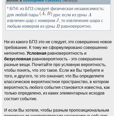
BorisK в
сообщении #1650951
писал(а):
* БП4: из БП3 следует физическая независимость:
для любой пары
урн: если из урны
извлечен шар с номером
, то извлечение шара с
любым номером из урны
равновероятно.
Ни из какого БП3 это не следует, это совершенно новое
требование. К тому же сформулировано совершенно
непонятно.
Условная
равновероятность и
безусловная
равновероятность - это совершенно
разные вещи. Почитайте про условную вероятность,
чтобы понять, что это такое. Если же Вы требуете и
того, и другого, то это означает, что Вы определяете
классическое вероятностное пространство, в котором
вероятность любого события становится известна, как
только определено, из каких элементарных исходов
состоит событие.
И если Вы хотели, чтобы разным пропозициональным
переменным соответствовали независимые события,