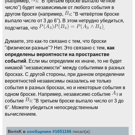
(например,
: "В третьем броске выпало чётное
число") будет независимым от любого события в
другом броске (например,
: "В четвёртом броске
выпало число от 3 до 6"). В этом нетрудно убедиться,
подсчитав, что
.
Думаете, это как-то связано с тем, что броски
"физически разные"? Нет. Это связано с тем,
как
определены вероятности на пространстве
событий
. Если мы определим их иначе, то не будет
никакой "независимости" между событиями в разных
бросках. С другой стороны, при данном определении
вероятностей независимы оказались не только
события в разных бросках, но и некоторые события в
одном броске. Например, независимо событие
и
событие
: "В третьем броске выпало число от 3 до
6". Можете убедиться непосредственным
вычислением.
BorisK в
сообщении #1651166
писал(а):