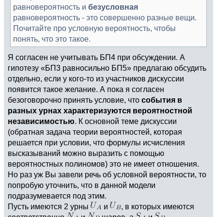
равновероятность и
безусловная
равновероятность - это совершенно разные вещи.
Почитайте про условную вероятность, чтобы
понять, что это такое.
Я согласен не учитывать БП4 при обсуждении. А
гипотезу «БП3 равносильно БП5» предлагаю обсудить
отдельно, если у кого-то из участников дискуссии
появится такое желание. А пока я согласен
безоговорочно принять условие, что
события в
разных урнах характеризуются вероятностной
независимостью
. К основной теме дискуссии
(обратная задача теории вероятностей, которая
решается при условии, что формулы исчисления
высказываний можно выразить с помощью
вероятностных полиномов) это не имеет отношения.
Но раз уж Вы завели речь об условной вероятности, то
попробую уточнить, что в данной модели
подразумевается под этим.
Пусть имеются 2 урны
и
, в которых имеются
соответственно
и
шаров, а
и