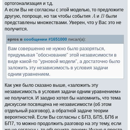
ортогонализация и т.д.
А если Вы не согласны с этой моделью, то предложите
другую, попроще, но так чтобы события
и
были
представлены множествами. Уверен, что у Вас это не
получится.
epros в
сообщении #1651000
писал(а):
Вам совершенно не нужно было разоряться,
придумывая "обоснование" этой независимости в
виде какой-то "урновой модели", а достаточно было
заложить эту независимость в условия задачи
одним уравнением.
Как уже было сказано выше, «заложить эту
независимость в условия задачи одним уравнением»
не получится. И заодно хотел бы напомнить, что тема
дискуссии посвящена не независимости (об этом
отдельный разговор), а обратной задаче теории
вероятностей. Если Вы согласны с БП3, БП5, БП6 и
БП7, то можно продолжить разговор на эту тему, если
же не согласны, то объясните, почему. Иначе я просто