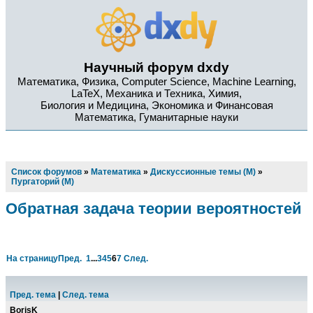
Научный форум dxdy
Математика, Физика, Computer Science, Machine Learning,
LaTeX, Механика и Техника, Химия,
Биология и Медицина, Экономика и Финансовая
Математика, Гуманитарные науки
Список форумов
»
Математика
»
Дискуссионные темы (М)
»
Пургаторий (М)
Обратная задача теории вероятностей
На страницу
Пред.
1
...
3
4
5
6
7
След.
Пред. тема
|
След. тема
BorisK