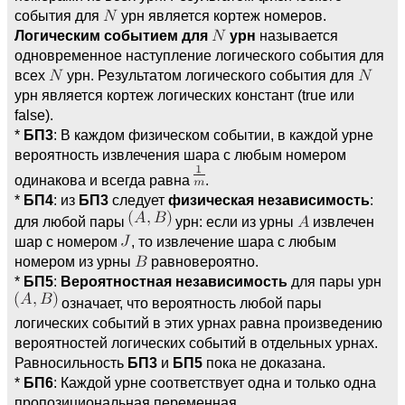
события для
урн является кортеж номеров.
Логическим событием для
урн
называется
одновременное наступление логического события для
всех
урн. Результатом логического события для
урн является кортеж логических констант (true или
false).
*
БП3
: В каждом физическом событии, в каждой урне
вероятность извлечения шара с любым номером
одинакова и всегда равна
.
*
БП4
: из
БП3
следует
физическая независимость
:
для любой пары
урн: если из урны
извлечен
шар с номером
, то извлечение шара с любым
номером из урны
равновероятно.
*
БП5
:
Вероятностная независимость
для пары урн
означает, что вероятность любой пары
логических событий в этих урнах равна произведению
вероятностей логических событий в отдельных урнах.
Равносильность
БП3
и
БП5
пока не доказана.
*
БП6
: Каждой урне соответствует одна и только одна
пропозициональная переменная.