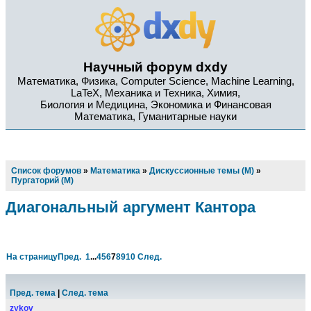
Научный форум dxdy
Математика, Физика, Computer Science, Machine Learning,
LaTeX, Механика и Техника, Химия,
Биология и Медицина, Экономика и Финансовая
Математика, Гуманитарные науки
Список форумов
»
Математика
»
Дискуссионные темы (М)
»
Пургаторий (М)
Диагональный аргумент Кантора
На страницу
Пред.
1
...
4
5
6
7
8
9
10
След.
Пред. тема
|
След. тема
zykov