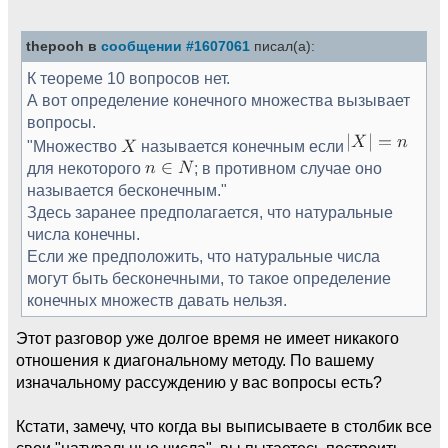
thepooh в
сообщении #1607061
писал(а):
К теореме 10 вопросов нет.
А вот определение конечного множества вызывает
вопросы.
"Множество
называется конечным если
для некоторого
; в противном случае оно
называется бесконечным."
Здесь заранее предполагается, что натуральные
числа конечны.
Если же предположить, что натуральные числа
могут быть бесконечными, то такое определение
конечных множеств давать нельзя.
Этот разговор уже долгое время не имеет никакого
отношения к диагональному методу. По вашему
изначальному рассуждению у вас вопросы есть?
Кстати, замечу, что когда вы выписываете в столбик все
свои "натуральные числа", вы пытаетесь построить