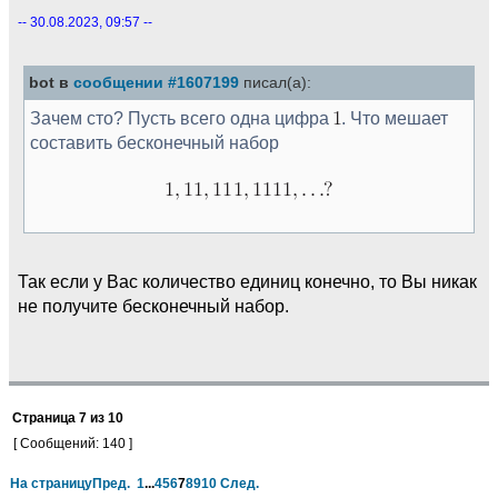
-- 30.08.2023, 09:57 --
bot в
сообщении #1607199
писал(а):
Зачем сто? Пусть всего одна цифра
. Что мешает
составить бесконечный набор
Так если у Вас количество единиц конечно, то Вы никак
не получите бесконечный набор.
Страница
7
из
10
[ Сообщений: 140 ]
На страницу
Пред.
1
...
4
5
6
7
8
9
10
След.