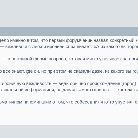
 дело именно в том, что первый форумчанин назвал конкретный кл
 — вежливо и с лёгкой иронией спрашивает: «А из какого вы горо
с, — в вежливой форме вопроса, которая мягко указывает на ло
 все знают, где он, но при этом не сказали даже, из какого вы го
у ироничную вежливость — ведь обычно происхождение (город) 
 локальной информацией, не давая самого главного — контекста
матичном напоминании о том, что собеседник что-то упустил, с