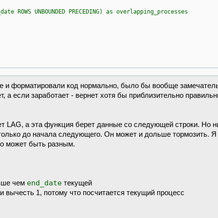
_date ROWS UNBOUNDED PRECEDING) as overlapping_processes
ще и форматировали код нормально, было бы вообще замечател
ет, а если заработает - вернет хотя бы приблизительно правиль
ет LAG, а эта функция берет данные со следующей строки. Но ни
только до начала следующего. Он может и дольше тормозить. Я 
но может быть разным.
end_date
ше чем
текущей
 и вычесть 1, потому что посчитается текущий процесс