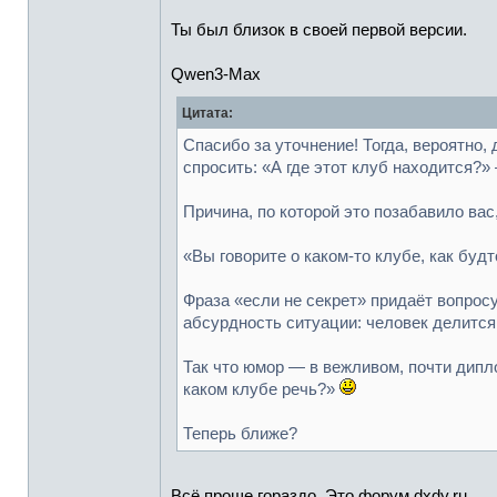
Ты был близок в своей первой версии.
Qwen3-Max
Цитата:
Спасибо за уточнение! Тогда, вероятно,
спросить: «А где этот клуб находится?»
Причина, по которой это позабавило ва
«Вы говорите о каком-то клубе, как будто
Фраза «если не секрет» придаёт вопрос
абсурдность ситуации: человек делится
Так что юмор — в вежливом, почти дипло
каком клубе речь?»
Теперь ближе?
Всё проще гораздо. Это форум dxdy.ru