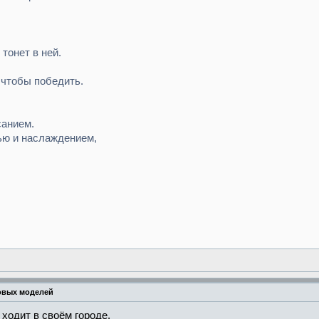
тонет в ней.
 чтобы победить.
санием.
ью и наслаждением,
овых моделей
ходит в своём городе.