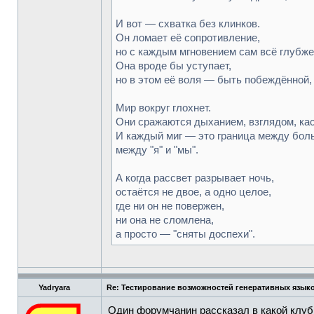
И вот — схватка без клинков.
Он ломает её сопротивление,
но с каждым мгновением сам всё глубже 
Она вроде бы уступает,
но в этом её воля — быть побеждённой,
Мир вокруг глохнет.
Они сражаются дыханием, взглядом, ка
И каждый миг — это граница между бол
между "я" и "мы".
А когда рассвет разрывает ночь,
остаётся не двое, а одно целое,
где ни он не повержен,
ни она не сломлена,
а просто — "сняты доспехи".
Yadryara
Re: Тестирование возможностей генеративных язык
Один форумчанин рассказал в какой клуб 