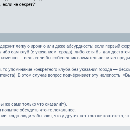
, если не секрет?"
одержит лёгкую иронию или даже абсурдность: если первый фор
 либо сам клуб (с указанием города), либо хотя бы дал достато
о комично — ведь если бы собеседник внимательно читал предыд
н, то упоминание конкретного клуба без указания города — бес
текста). В этом случае вопрос подчёркивает эту нелепость: «Вы 
 же сами только что сказали!»),
и попытке обсудить что-то локальное.
ии, когда люди забывают, что у других нет того же контекста, ч