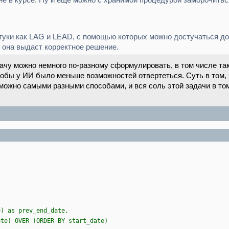
не в курсе. Ну и ещё можно с хранимой процедурой заморочитьс
штуки как LAG и LEAD, с помощью которых можно достучаться д
, она выдаст корректное решение.
дачу можно немного по-разному сформулировать, в том числе та
обы у ИИ было меньше возможностей отвертеться. Суть в том,
можно самыми разными способами, и вся соль этой задачи в том
e) as prev_end_date,
ate) OVER (ORDER BY start_date)