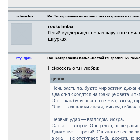
ozheredov
Re: Тестирование возможностей генеративных язык
rockclimber
Гений-вундеркинд сожрал пару сотен милли
шнурках.
Утундрий
Re: Тестирование возможностей генеративных язык
Нейросеть о т.н. любви:
Цитата:
Ночь застыла, будто мир затаил дыхани
Два огня сходятся на границе света и ть
Он — как буря, шаг его тяжёл, взгляд го
Она — как пламя свечи, мягкая, гибкая, 
Первый удар — взглядом. Искра.
Слово — второй. Оно режет, но не ранит.
Движение — третий. Он хватает её за за
а она — не отступает. Губы дрожат, но не