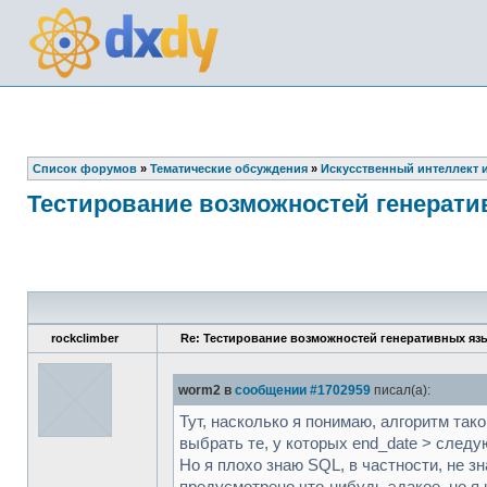
Список форумов
»
Тематические обсуждения
»
Искусственный интеллект 
Тестирование возможностей генерат
rockclimber
Re: Тестирование возможностей генеративных я
worm2 в
сообщении #1702959
писал(а):
Тут, насколько я понимаю, алгоритм тако
выбрать те, у которых end_date > следую
Но я плохо знаю SQL, в частности, не з