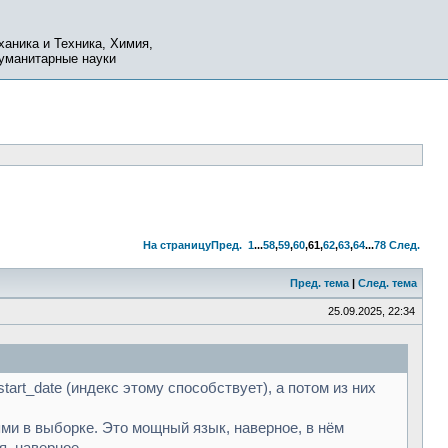
ханика и Техника, Химия,
Гуманитарные науки
На страницу
Пред.
1
...
58
,
59
,
60
,
61
,
62
,
63
,
64
...
78
След.
Пред. тема
|
След. тема
25.09.2025, 22:34
art_date (индекс этому способствует), а потом из них
ями в выборке. Это мощный язык, наверное, в нём