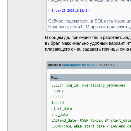
предусмотрено что-нибудь эдакое, но я 
-- Вт сен 23, 2025 16:13:41 --
Сейчас подсмотрел, в SQL есть такие 
Наверное, если LLM про них подсказать
В общем да, примерно так и работает. За
выбрал максимально удобный вариант, чт
плавающего окна, задавать границы окна 
diletto в
сообщении #1703000
писал(а):
Код:
SELECT log_id, overlapping_processes
FROM (
SELECT
log_id,
start_date,
end_date,
LAG(end_date) OVER (ORDER BY start_dat
COUNT(CASE WHEN start_date < LAG(end_d