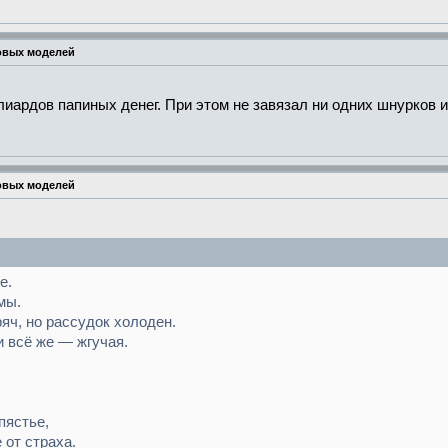
овых моделей
ардов папиных денег. При этом не завязал ни одних шнурков и н
овых моделей
е.
мы.
ряч, но рассудок холоден.
и всё же — жгучая.
пястье,
 от страха.