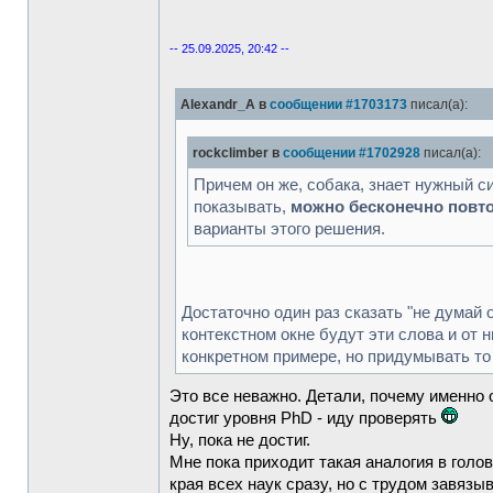
-- 25.09.2025, 20:42 --
Alexandr_A в
сообщении #1703173
писал(а):
rockclimber в
сообщении #1702928
писал(а):
Причем он же, собака, знает нужный с
показывать,
можно бесконечно повто
варианты этого решения.
Достаточно один раз сказать "не думай 
контекстном окне будут эти слова и от
конкретном примере, но придумывать то 
Это все неважно. Детали, почему именно 
достиг уровня PhD - иду проверять
Ну, пока не достиг.
Мне пока приходит такая аналогия в голо
края всех наук сразу, но с трудом завязы