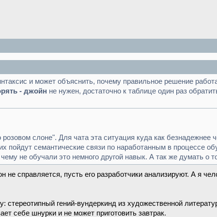
интаксис и может объяснить, почему правильное решение работае
рять - джойн
не нужен, достаточно к таблице один раз обратить
о розовом слоне". Для чата эта ситуация куда как безнадежнее ч
 них пойдут семантические связи по наработанным в процессе о
чему не обучали это немного другой навык. А так же думать о то
он не справляется, пусть его разработчики анализируют. А я че
ву: стереотипный гений-вундеркинд из художественной литерату
вает себе шнурки и не может приготовить завтрак.