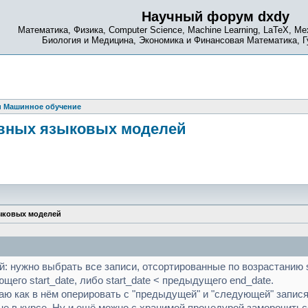
Научный форум dxdy
Математика, Физика, Computer Science, Machine Learning, LaTeX, Ме
Биология и Медицина, Экономика и Финансовая Математика, 
и Машинное обучение
ивных языковых моделей
зыковых моделей
й: нужно выбрать все записи, отсортированные по возрастанию st
щего start_date, либо start_date < предыдущего end_date.
наю как в нём оперировать с "предыдущей" и "следующей" запис