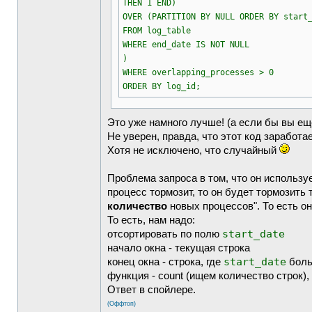
THEN 1 END)
OVER (PARTITION BY NULL ORDER BY start
FROM log_table
WHERE end_date IS NOT NULL
)
WHERE overlapping_processes > 0
ORDER BY log_id;
Это уже намного лучше! (а если бы вы е
Не уверен, правда, что этот код заработа
Хотя не исключено, что случайный
Проблема запроса в том, что он использу
процесс тормозит, то он будет тормозить 
количество
новых процессов". То есть о
То есть, нам надо:
start_date
отсортировать по полю
начало окна - текущая строка
start_date
конец окна - строка, где
боль
функция - count (ищем количество строк),
Ответ в спойлере.
(Оффтоп)