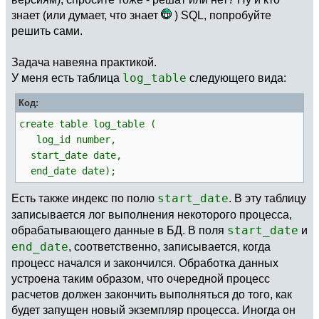
знает (или думает, что знает
) SQL, попробуйте
решить сами.
Задача навеяна практикой.
У меня есть таблица
log_table
следующего вида:
Код:
create table log_table (
log_id number,
start_date date,
end_date date);
Есть также индекс по полю
start_date
. В эту таблицу
записывается лог выполнения некоторого процесса,
обрабатывающего данные в БД. В поля
start_date
и
end_date
, соответственно, записывается, когда
процесс начался и закончился. Обработка данных
устроена таким образом, что очередной процесс
расчетов должен закончить выполняться до того, как
будет запущен новый экземпляр процесса. Иногда он