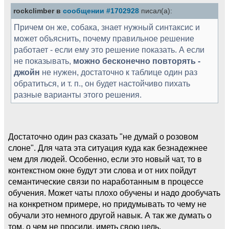
rockclimber в
сообщении #1702928
писал(а):
Причем он же, собака, знает нужный синтаксис и
может объяснить, почему правильное решение
работает - если ему это решение показать. А если
не показывать,
можно бесконечно повторять -
джойн
не нужен, достаточно к таблице один раз
обратиться, и т. п., он будет настойчиво пихать
разные варианты этого решения.
Достаточно один раз сказать "не думай о розовом
слоне". Для чата эта ситуация куда как безнадежнее
чем для людей. Особенно, если это новый чат, то в
контекстном окне будут эти слова и от них пойдут
семантические связи по наработанным в процессе
обучения. Может чаты плохо обучены и надо дообучать
на конкретном примере, но придумывать то чему не
обучали это немного другой навык. А так же думать о
том, о чем не просили, иметь свою цель.