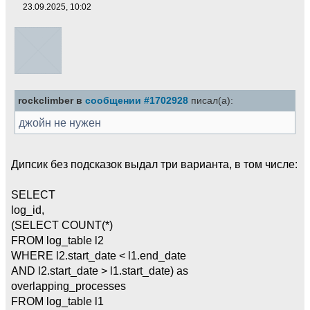
23.09.2025, 10:02
rockclimber в
сообщении #1702928
писал(а):
джойн не нужен
Дипсик без подсказок выдал три варианта, в том числе:
SELECT
log_id,
(SELECT COUNT(*)
FROM log_table l2
WHERE l2.start_date < l1.end_date
AND l2.start_date > l1.start_date) as
overlapping_processes
FROM log_table l1