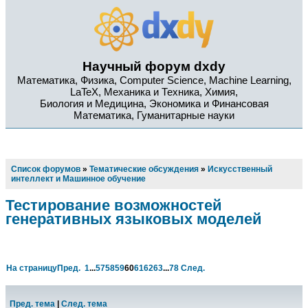
Научный форум dxdy
Математика, Физика, Computer Science, Machine Learning,
LaTeX, Механика и Техника, Химия,
Биология и Медицина, Экономика и Финансовая
Математика, Гуманитарные науки
Список форумов
»
Тематические обсуждения
»
Искусственный
интеллект и Машинное обучение
Тестирование возможностей
генеративных языковых моделей
На страницу
Пред.
1
...
57
58
59
60
61
62
63
...
78
След.
Пред. тема
|
След. тема