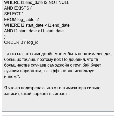
WHERE l1.end_date IS NOT NULL
AND EXISTS (
SELECT 1
FROM log_table l2
WHERE l2.start_date < l1.end_date
AND l2.start_date > l1.start_date
)
ORDER BY log_id;
- и сказал, что самоджойн может быть неоптимален для
больших таблиц, поэтому вот. Но добавил, что "в
большинстве случаев самоджойн с груп бай будет
лучшим вариантом, т.к. эффективно использует
индекс".
Я что-то подозреваю, что от оптимизатора сильно
зависит, какой вариант выиграет...