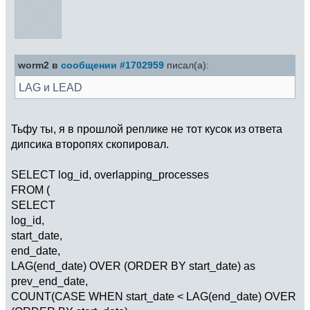
worm2 в
сообщении #1702959
писал(а):
LAG и LEAD
Тьфу ты, я в прошлой реплике не тот кусок из ответа
дипсика второпях скопировал.
SELECT log_id, overlapping_processes
FROM (
SELECT
log_id,
start_date,
end_date,
LAG(end_date) OVER (ORDER BY start_date) as
prev_end_date,
COUNT(CASE WHEN start_date < LAG(end_date) OVER