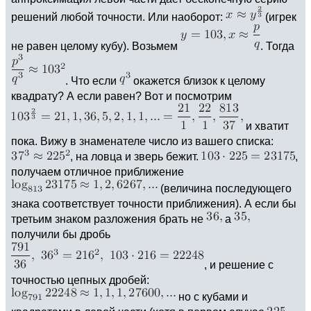
решений любой точности. Или наоборот:
(игрек
не равен целому кубу). Возьмем
. Тогда
. Что если
окажется близок к целому
квадрату? А если равен? Вот и посмотрим
и хватит
пока. Вижу в знаменателе число из вашего списка:
, на ловца и зверь бежит.
,
получаем отличное приближение
(величина последующего
знака соответствует точности приближения). А если бы
третьим знаком разложения брать не
а
получили бы дробь
, и решение c
точностью цепных дробей:
но с кубами и