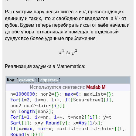
Рассмотрим пару целых чисел
и
, превосходящих
единицу и таких, что
свободно от квадратов, а
- от
кубов. Будем теперь перебирать иксы от
забо
начала и
до
обе
упора, отлавливая и помещая в отдельный
сундук всё более удачные приближения
Реализация задумки в Mathematica:
Код:
[
скачать
] [
спрятать
]
Используется синтаксис
Matlab M
n=
1000000
; non2=
{
}
;
max
=
0
; maxList=
{
}
;
For
[
i
=
2
,
i
<=n,
i
++,
If
[
SquareFreeQ
[
i
]
,
non2=non2~Join~
{
i
}
]
]
nn=
Length
[
non2
]
;
For
[
i
=
1
,
i
<=nn,
i
++, t=non2
[
[
i
]
]
; y=t
Sqrt
[
t
]
; x=y-
Round
[
y
]
; x=
Abs
[
1
/x
]
;
If
[
x>
max
,
max
=x; maxList=maxList~Join~
{
{
t,
Round
[
y
]
}
}
]
]