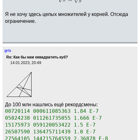
Я не хочу здесь целых множителей у корней. Отсюда
ограничение.
gris
Re: Как бы нам оквадратить куб?
14.01.2023, 20:49
До 100 млн нашлись ещё рекордсмены:
00720114 000611085363 1.84 E-7
05024238 011261735055 1.666 E-7
15175973 059120053422 1.5 E-7
26507590 136475711439 1.0 E-7
27564105 144715764559 2.36878 E-8