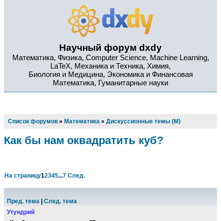
Научный форум dxdy
Математика, Физика, Computer Science, Machine Learning,
LaTeX, Механика и Техника, Химия,
Биология и Медицина, Экономика и Финансовая
Математика, Гуманитарные науки
Список форумов
»
Математика
»
Дискуссионные темы (М)
Как бы нам оквадратить куб?
На страницу
1
2
3
4
5
...
7
След.
Пред. тема
|
След. тема
Утундрий