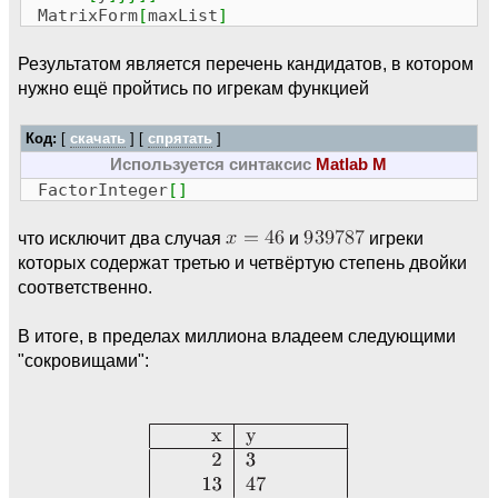
MatrixForm
[
maxList
]
Результатом является перечень кандидатов, в котором
нужно ещё пройтись по игрекам функцией
Код:
[
скачать
] [
спрятать
]
Используется синтаксис
Matlab M
FactorInteger
[
]
что исключит два случая
и
игреки
которых содержат третью и четвёртую степень двойки
соответственно.
В итоге, в пределах миллиона владеем следующими
"сокровищами":