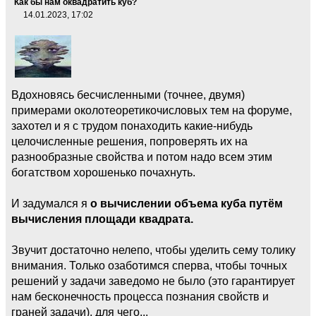
Как бы нам оквадратить куб?
14.01.2023, 17:02
Вдохновясь бесчисленными (точнее, двумя)
примерами околотеоретикочисловых тем на форуме,
захотел и я с трудом понаходить какие-нибудь
целочисленные решения, попроверять их на
разнообразные свойства и потом надо всем этим
богатством хорошенько почахнуть.
И задумался я
о вычислении объема куба путём
вычисления площади квадрата.
Звучит достаточно нелепо, чтобы уделить сему толику
внимания. Только озаботимся сперва, чтобы точных
решений у задачи заведомо не было (это гарантирует
нам бесконечность процесса познания свойств и
граней задачи), для чего...