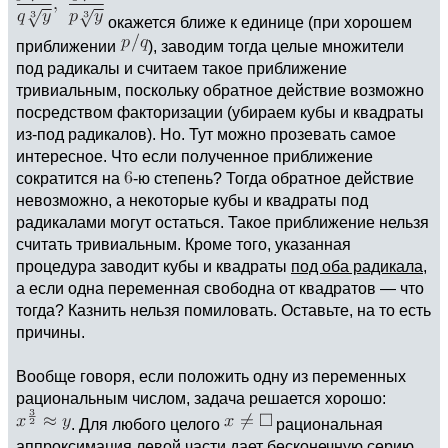
окажется ближе к единице (при хорошем
приближении
), заводим тогда целые множители
под радикалы и считаем такое приближение
тривиальным, поскольку обратное действие возможно
посредством факторизации (убираем кубы и квадраты
из-под радикалов). Но. Тут можно прозевать самое
интересное. Что если полученное приближение
сократится на
-ю степень? Тогда обратное действие
невозможно, а некоторые кубы и квадраты под
радикалами могут остаться. Такое приближение нельзя
считать тривиальным. Кроме того, указанная
процедура заводит кубы и квадраты
под оба радикала
,
а если одна переменная свободна от квадратов — что
тогда? Казнить нельзя помиловать. Оставьте, на то есть
причины.
Вообще говоря, если положить одну из переменных
рациональным числом, задача решается хорошо:
. Для любого целого
рациональная
аппроксимация левой части дает бесконечную серию