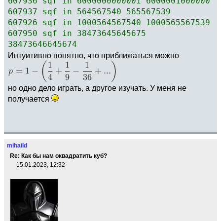
607936 sqf in 6000000000001 6000001000000
607937 sqf in 564567540 565567539
607926 sqf in 1000564567540 1000565567539
607950 sqf in 38473645645675
38473646645674
Интуитивно понятно, что приближаться можно
но одно дело играть, а другое изучать. У меня не
получается
mihaild
Re: Как бы нам оквадратить куб?
15.01.2023, 12:32