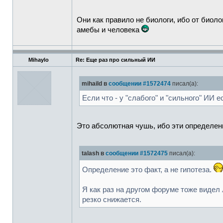
Они как правило не биологи, ибо от биол
амебы и человека
Mihaylo
Re: Еще раз про сильный ИИ
mihaild в
сообщении #1572474
писал(а):
Если что - у "слабого" и "сильного" ИИ 
Это абсолютная чушь, ибо эти определени
talash в
сообщении #1572475
писал(а):
Определение это факт, а не гипотеза.
Я как раз на другом форуме тоже видел
резко снижается.