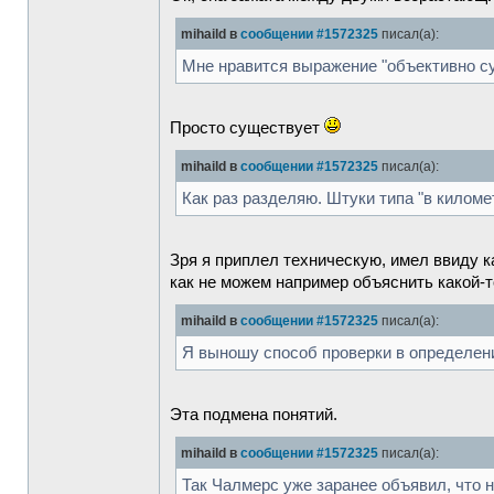
mihaild в
сообщении #1572325
писал(а):
Мне нравится выражение "объективно су
Просто существует
mihaild в
сообщении #1572325
писал(а):
Как раз разделяю. Штуки типа "в кило
Зря я приплел техническую, имел ввиду 
как не можем например объяснить какой-т
mihaild в
сообщении #1572325
писал(а):
Я выношу способ проверки в определен
Эта подмена понятий.
mihaild в
сообщении #1572325
писал(а):
Так Чалмерс уже заранее объявил, что н