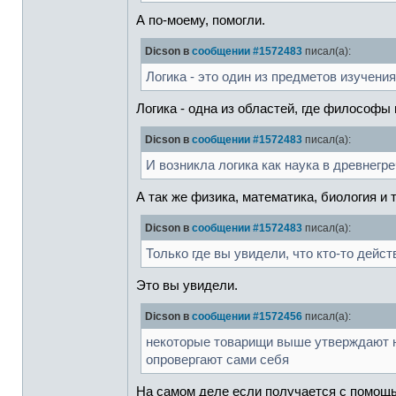
А по-моему, помогли.
Dicson в
сообщении #1572483
писал(а):
Логика - это один из предметов изучен
Логика - одна из областей, где философ
Dicson в
сообщении #1572483
писал(а):
И возникла логика как наука в древнег
А так же физика, математика, биология и
Dicson в
сообщении #1572483
писал(а):
Только где вы увидели, что кто-то дейс
Это вы увидели.
Dicson в
сообщении #1572456
писал(а):
некоторые товарищи выше утверждают н
опровергают сами себя
На самом деле если получается с помощь