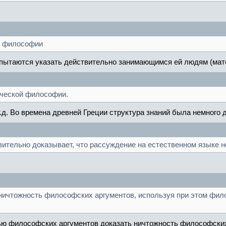
ия философии
ы пытаются указать действительно занимающимся ей людям (мате
реческой философии.
 т.д. Во времена древней Греции структура знаний была немного
твительно доказывает, что рассуждение на естественном языке н
ичтожность философских аргументов, используя при этом фило
ю философских аргументов доказать ничтожность философских 