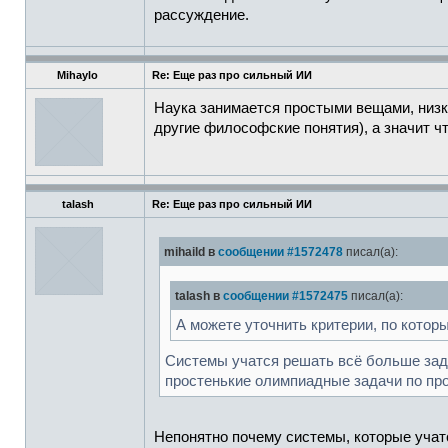
рассуждение.
Mihaylo
Re: Еще раз про сильный ИИ
Наука занимается простыми вещами, низко
другие философские понятия), а значит ч
talash
Re: Еще раз про сильный ИИ
mihaild в
сообщении #1572478
писал(а):
talash в
сообщении #1572475
писал(а):
А можете уточнить критерии, по котор
Системы учатся решать всё больше зад
простенькие олимпиадные задачи по пр
Непонятно почему системы, которые учатс