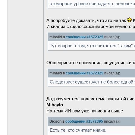
атомарном уровне совпадает с человеко
А попробуйте доказать, что это не так
К
И квалиа с философским зомби немного р
mihaild в
сообщении #1572325
писал(а):
Тут вопрос в том, что считается "таким"
Общепринятое понимание, ощущение синег
mihaild в
сообщении #1572325
писал(а):
Следствие: существует не более одной 
Да, разумеется, подсистема закрытой си
Mihaylo
На тему ИИ вам уже написали выше
Dicson в
сообщении #1572395
писал(а):
Есть те, кто считает иначе.