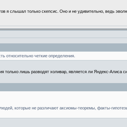
огов я слышал только скепсис. Оно и не удивительно, ведь эво
есть относительно четкие определения.
я только лишь разводят холивар, является ли Яндекс-Алиса силь
 людей, которые не различают аксиомы-теоремы, факты-гипотезы