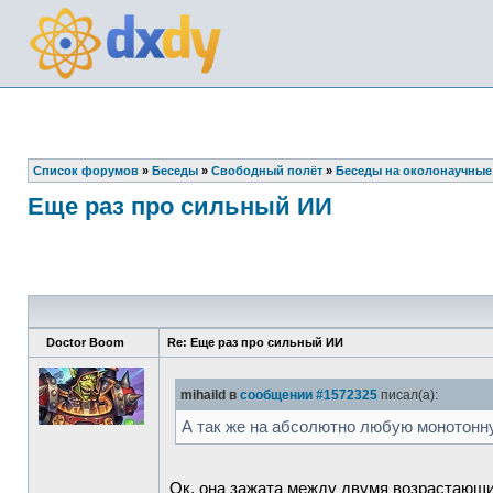
Список форумов
»
Беседы
»
Свободный полёт
»
Беседы на околонаучные
Еще раз про сильный ИИ
Doctor Boom
Re: Еще раз про сильный ИИ
mihaild в
сообщении #1572325
писал(а):
А так же на абсолютно любую монотонн
Ок, она зажата между двумя возрастающ