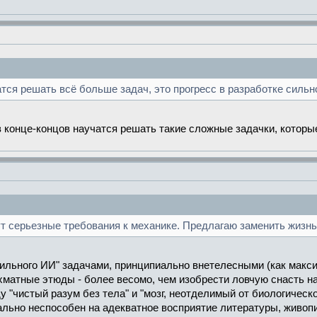
тся решать всё больше задач, это прогресс в разработке сильн
 в конце-концов научатся решать такие сложные задачки, которы
тут серьезные требования к механике. Предлагаю заменить жизн
Сильного ИИ" задачами, принципиально внетелесными (как макси
матные этюды - более весомо, чем изобрести ловчую снасть на 
 "чистый разум без тела" и "мозг, неотделимый от биологическо
льно неспособен на адекватное восприятие литературы, живопис