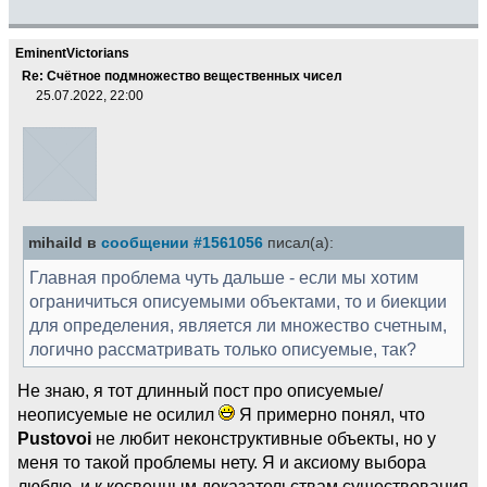
EminentVictorians
Re: Счётное подмножество вещественных чисел
25.07.2022, 22:00
mihaild в
сообщении #1561056
писал(а):
Главная проблема чуть дальше - если мы хотим
ограничиться описуемыми объектами, то и биекции
для определения, является ли множество счетным,
логично рассматривать только описуемые, так?
Не знаю, я тот длинный пост про описуемые/
неописуемые не осилил
Я примерно понял, что
Pustovoi
не любит неконструктивные объекты, но у
меня то такой проблемы нету. Я и аксиому выбора
люблю, и к косвенным доказательствам существования