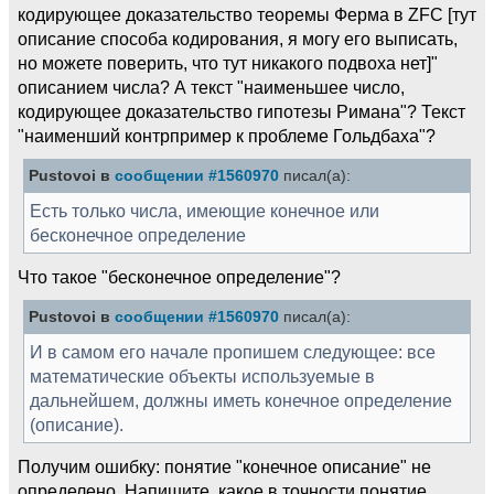
кодирующее доказательство теоремы Ферма в ZFC [тут
описание способа кодирования, я могу его выписать,
но можете поверить, что тут никакого подвоха нет]"
описанием числа? А текст "наименьшее число,
кодирующее доказательство гипотезы Римана"? Текст
"наименший контрпример к проблеме Гольдбаха"?
Pustovoi в
сообщении #1560970
писал(а):
Есть только числа, имеющие конечное или
бесконечное определение
Что такое "бесконечное определение"?
Pustovoi в
сообщении #1560970
писал(а):
И в самом его начале пропишем следующее: все
математические объекты используемые в
дальнейшем, должны иметь конечное определение
(описание).
Получим ошибку: понятие "конечное описание" не
определено. Напишите, какое в точности понятие