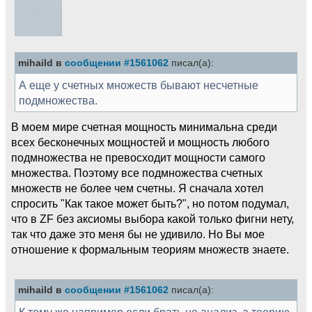
mihaild в
сообщении #1561062
писал(а):
А еще у счетных множеств бывают несчетные
подмножества.
В моем мире счетная мощность минимальна среди
всех бесконечных мощностей и мощность любого
подмножества не превосходит мощности самого
множества. Поэтому все подмножества счетных
множеств не более чем счетны. Я сначала хотел
спросить "Как такое может быть?", но потом подумал,
что в ZF без аксиомы выбора какой только фигни нету,
так что даже это меня бы не удивило. Но Вы мое
отношение к формальным теориям множеств знаете.
mihaild в
сообщении #1561062
писал(а):
К тому же например если брать не анализ, а теорию