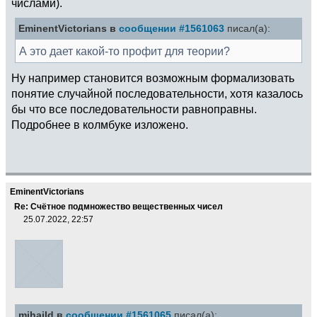
числами).
EminentVictorians в
сообщении #1561063
писал(а):
А это дает какой-то профит для теории?
Ну например становится возможным формализовать
понятие случайной последовательности, хотя казалось
бы что все последовательности равноправны.
Подробнее в колмбуке изложено.
EminentVictorians
Re: Счётное подмножество вещественных чисел
25.07.2022, 22:57
mihaild в
сообщении #1561065
писал(а):