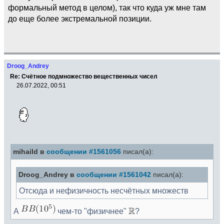
формальный метод в целом), так что куда уж мне там
до еще более экстремальной позиции.
Droog_Andrey
Re: Счётное подмножество вещественных чисел
26.07.2022, 00:51
mihaild в
сообщении #1561056
писал(а):
Droog_Andrey в
сообщении #1561042
писал(а):
Отсюда и нефизичность несчётных множеств
А
чем-то "физичнее"
?