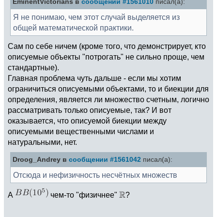
EminentVictorians в
сообщении #1561010
писал(а):
Я не понимаю, чем этот случай выделяется из
общей математической практики.
Сам по себе ничем (кроме того, что демонстрирует, кто
описуемые объекты "потрогать" не сильно проще, чем
стандартные).
Главная проблема чуть дальше - если мы хотим
ограничиться описуемыми объектами, то и биекции для
определения, является ли множество счетным, логично
рассматривать только описуемые, так? И вот
оказывается, что описуемой биекции между
описуемыми вещественными числами и
натуральными, нет.
Droog_Andrey в
сообщении #1561042
писал(а):
Отсюда и нефизичность несчётных множеств
А
чем-то "физичнее"
?