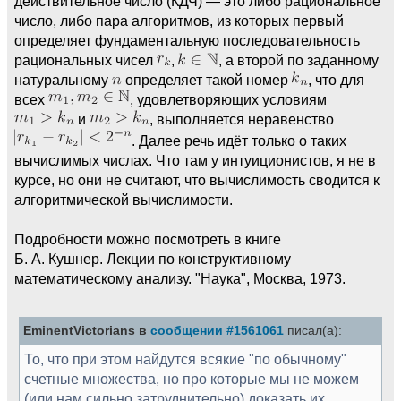
действительное число (КДЧ) — это либо рациональное
число, либо пара алгоритмов, из которых первый
определяет фундаментальную последовательность
рациональных чисел
,
, а второй по заданному
натуральному
определяет такой номер
, что для
всех
, удовлетворяющих условиям
и
, выполняется неравенство
. Далее речь идёт только о таких
вычислимых числах. Что там у интуиционистов, я не в
курсе, но они не считают, что вычислимость сводится к
алгоритмической вычислимости.
Подробности можно посмотреть в книге
Б. А. Кушнер. Лекции по конструктивному
математическому анализу. "Наука", Москва, 1973.
EminentVictorians в
сообщении #1561061
писал(а):
То, что при этом найдутся всякие "по обычному"
счетные множества, но про которые мы не можем
(или нам сильно затруднительно) доказать их