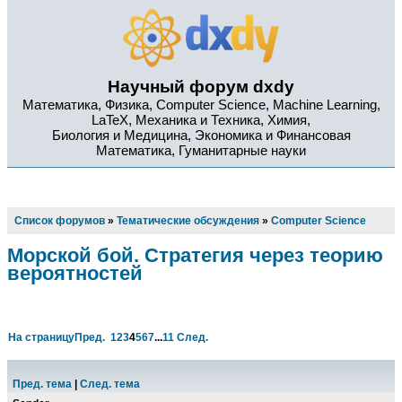
Научный форум dxdy
Математика, Физика, Computer Science, Machine Learning,
LaTeX, Механика и Техника, Химия,
Биология и Медицина, Экономика и Финансовая
Математика, Гуманитарные науки
Список форумов
»
Тематические обсуждения
»
Computer Science
Морской бой. Стратегия через теорию
вероятностей
На страницу
Пред.
1
2
3
4
5
6
7
...
11
След.
Пред. тема
|
След. тема