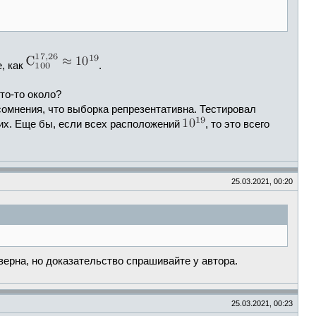
, как
.
то-то около?
сомнения, что выборка репрезентативна. Тестировал
щих. Еще бы, если всех расположений
, то это всего
25.03.2021, 00:20
 верна, но доказательство спрашивайте у автора.
25.03.2021, 00:23