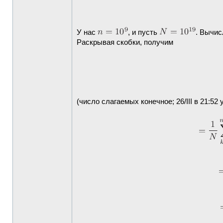
У нас
, и пусть
. Вычис
Раскрывая скобки, получим
(число слагаемых конечное; 26/III в 21: