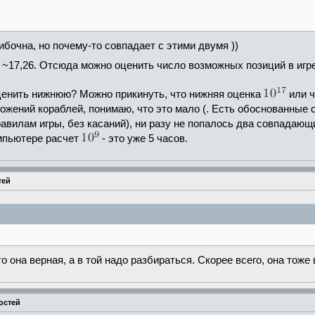
ибочна, но почему-то совпадает с этими двумя ))
 ~17,26. Отсюда можно оценить число возможных позиций в игре
ценить нижнюю? Можно прикинуть, что нижняя оценка
или ч
жений кораблей, понимаю, что это мало (. Есть обоснованные 
авилам игры, без касаний), ни разу не попалось два совпадаю
омпьютере расчет
- это уже 5 часов.
тей
о она верная, а в той надо разбираться. Скорее всего, она тоже
остей