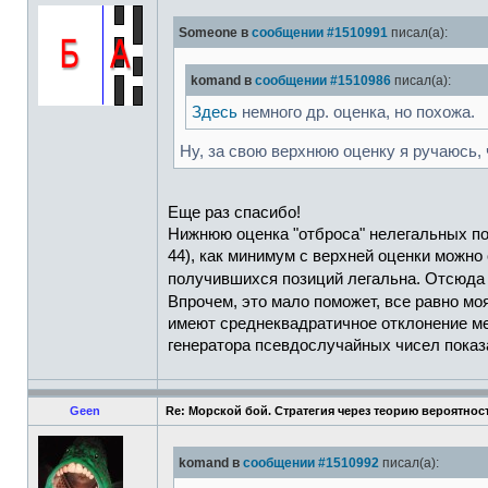
Someone в
сообщении #1510991
писал(а):
komand в
сообщении #1510986
писал(а):
Здесь
немного др. оценка, но похожа.
Ну, за свою верхнюю оценку я ручаюсь, ч
Еще раз спасибо!
Нижнюю оценка "отброса" нелегальных поз
44), как минимум с верхней оценки можно 
получившихся позиций легальна. Отсюда 
Впрочем, это мало поможет, все равно мо
имеют среднеквадратичное отклонение м
генератора псевдослучайных чисел показа
Geen
Re: Морской бой. Стратегия через теорию вероятнос
komand в
сообщении #1510992
писал(а):