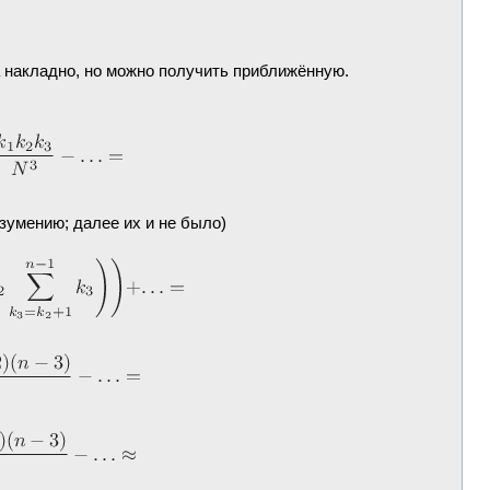
а накладно, но можно получить приближённую.
азумению; далее их и не было)