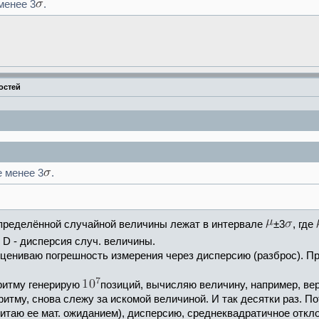
менее 3
.
остей
 менее 3
.
спределённой случайной величины лежат в интервале
±3
, где
е D - дисперсия случ. величины.
оцениваю погрешность измерения через дисперсию (разброс). П
ритму генерирую
позиций, вычисляю величину, например, ве
горитму, снова слежу за искомой величиной. И так десятки раз.
таю ее мат. ожиданием), дисперсию, среднеквадратичное откло