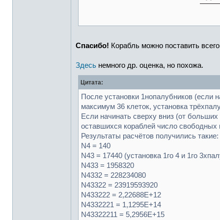
Спасибо!
Корабль можно поставить всего
Здесь
немного др. оценка, но похожа.
Цитата:
После установки 1нопалубников (если на
максимум 36 клеток, установка трёхпалуб
Если начинать сверху вниз (от больших 
оставшихся кораблей число свободных к
Результаты расчётов получились такие:
N4 = 140
N43 = 17440 (установка 1го 4 и 1го 3хпа
N433 = 1958320
N4332 = 228234080
N43322 = 23919593920
N433222 = 2,22688E+12
N4332221 = 1,1295E+14
N43322211 = 5,2956E+15