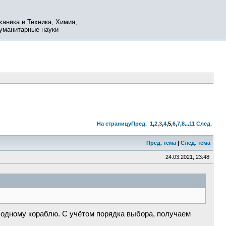
ханика и Техника, Химия,
Гуманитарные науки
На страницу
Пред.
1
,
2
,
3
,
4
,
5
,
6
,
7
,
8
...
11
След.
Пред. тема
|
След. тема
24.03.2021, 23:48
 одному кораблю. С учётом порядка выбора, получаем