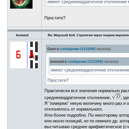
имеют среднеквадратичное отклонение 
Простите?
komand
Re: Морской бой. Стратегия через теорию вероятн
Geen в
сообщении #1510995
писал(а):
komand в
сообщении #1510992
писал(а):
имеют среднеквадратичное отклонение
Простите?
Практически все значения нормально ра
среднеквадратичное отклонение,
, гд
Я "измеряю" некую величину много раз и 
отклонялось от нормального.
Или более подробно. По некоторому алго
или около позиций, но по немного др. ал
высчитываю среднее арифметическое (счи