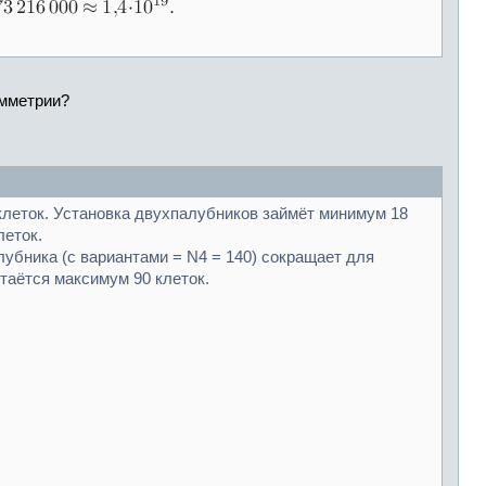
имметрии?
 клеток. Установка двухпалубников займёт минимум 18
леток.
лубника (с вариантами = N4 = 140) cокращает для
таётся максимум 90 клеток.