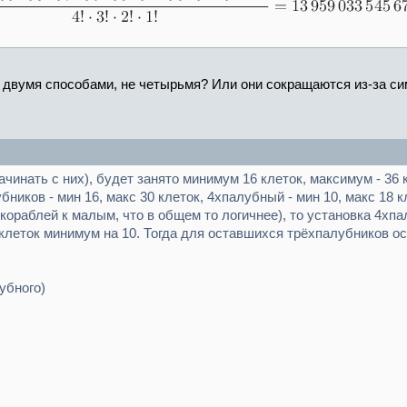
 двумя способами, не четырьмя? Или они сокращаются из-за с
чинать с них), будет занято минимум 16 клеток, максимум - 36
ников - мин 16, макс 30 клеток, 4хпалубный - мин 10, макс 18 к
кораблей к малым, что в общем то логичнее), то установка 4хпа
леток минимум на 10. Тогда для оставшихся трёхпалубников ос
лубного)