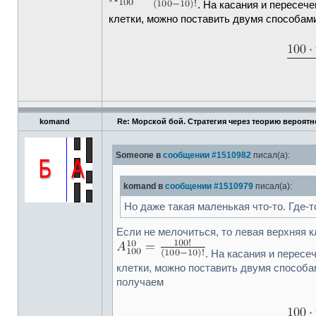
. На касания и пересеч
клетки, можно поставить двумя способам
komand
Re: Морской бой. Стратегия через теорию вероятн
Someone в
сообщении #1510982
писал(а):
komand в
сообщении #1510979
писал(а):
Но даже такая маленькая что-то. Где-
Если не мелочиться, то левая верхняя 
. На касания и пересе
клетки, можно поставить двумя способ
получаем