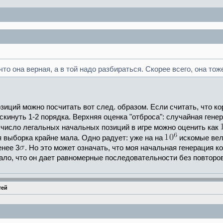
то она верная, а в той надо разбираться. Скорее всего, она то
иций можно посчитать вот след. образом. Если считать, что кор
скинуть 1-2 порядка. Верхняя оценка "отброса": случайная генер
число легальных начальных позиций в игре можно оценить как
я выборка крайне мала. Одно радует: уже на на
искомые вел
енее 3
. Но это может означать, что моя начальная генерация 
ло, что он дает равномерные последовательности без повторов 
тей