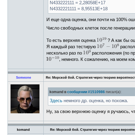
N433222111 = 2,28058E+17
N4332221111 = 8,95513E+18
И еще одна оценка, они почти на 100% ош
Число свободных клеток после генерации
То есть верхняя оценка
? А как бы о
Я каждый раз тестирую
располо
несколько раз по
расположения (по пр
, немного. К сожалению, на моем к
Someone
Re: Морской бой. Стратегия через теорию вероятнос
komand в
сообщении #1510986
писал(а):
Здесь
немного др. оценка, но похожа.
Ну, за свою верхнюю оценку я ручаюсь, чт
komand
Re: Морской бой. Стратегия через теорию вероятн