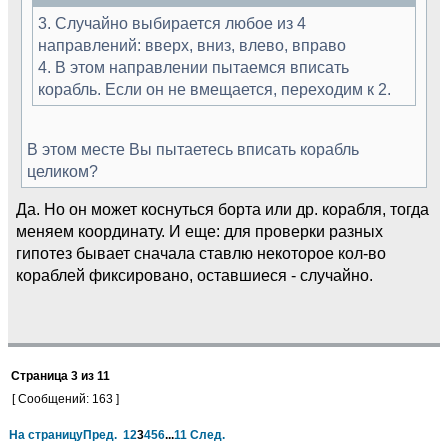
3. Случайно выбирается любое из 4
направлений: вверх, вниз, влево, вправо
4. В этом направлении пытаемся вписать
корабль. Если он не вмещается, переходим к 2.
В этом месте Вы пытаетесь вписать корабль
целиком?
Да. Но он может коснуться борта или др. корабля, тогда
меняем координату. И еще: для проверки разных
гипотез бывает сначала ставлю некоторое кол-во
кораблей фиксировано, оставшиеся - случайно.
Страница
3
из
11
[ Сообщений: 163 ]
На страницу
Пред.
1
2
3
4
5
6
...
11
След.