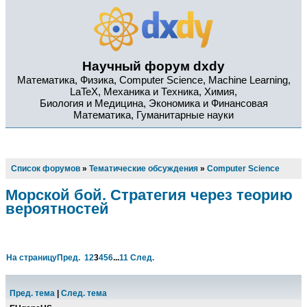
Научный форум dxdy
Математика, Физика, Computer Science, Machine Learning,
LaTeX, Механика и Техника, Химия,
Биология и Медицина, Экономика и Финансовая
Математика, Гуманитарные науки
Список форумов
»
Тематические обсуждения
»
Computer Science
Морской бой. Стратегия через теорию
вероятностей
На страницу
Пред.
1
2
3
4
5
6
...
11
След.
Пред. тема
|
След. тема