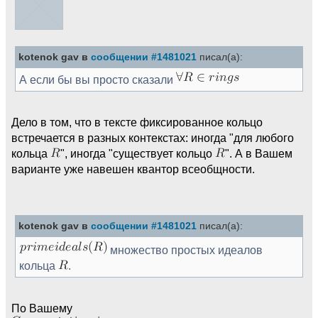
kotenok gav в
сообщении #1481021
писал(а):
А если бы вы просто сказали
Дело в том, что в тексте фиксированное кольцо
встречается в разных контекстах: иногда "для любого
кольца
", иногда "существует кольцо
". А в Вашем
варианте уже навешен квантор всеобщности.
kotenok gav в
сообщении #1481021
писал(а):
множество простых идеалов
кольца
.
По Вашему