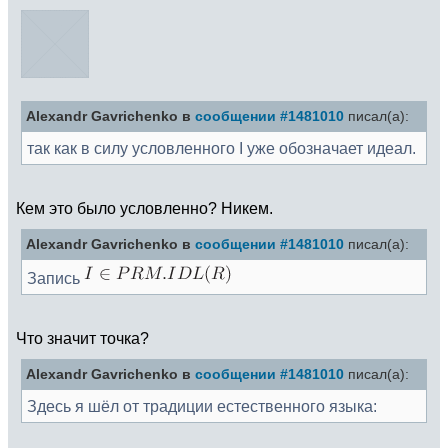
Alexandr Gavrichenko в
сообщении #1481010
писал(а):
так как в силу условленного I уже обозначает идеал.
Кем это было условленно? Никем.
Alexandr Gavrichenko в
сообщении #1481010
писал(а):
Запись
Что значит точка?
Alexandr Gavrichenko в
сообщении #1481010
писал(а):
Здесь я шёл от традиции естественного языка: