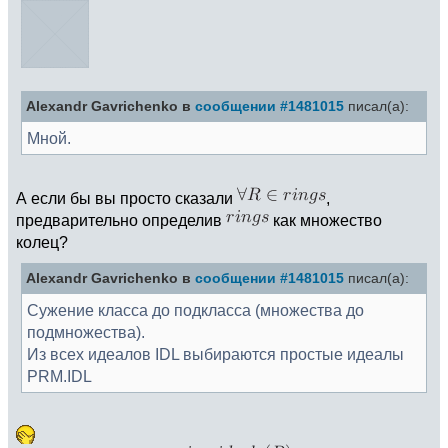
Alexandr Gavrichenko в
сообщении #1481015
писал(а):
Мной.
А если бы вы просто сказали
,
предварительно определив
как множество
колец?
Alexandr Gavrichenko в
сообщении #1481015
писал(а):
Сужение класса до подкласса (множества до
подмножества).
Из всех идеалов IDL выбираются простые идеалы
PRM.IDL