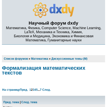
Научный форум dxdy
Математика, Физика, Computer Science, Machine Learning,
LaTeX, Механика и Техника, Химия,
Биология и Медицина, Экономика и Финансовая
Математика, Гуманитарные науки
Список форумов
»
Математика
»
Дискуссионные темы (М)
Формализация математических
текстов
На страницу
Пред.
1
2
3
4
5
...
7
След.
Пред. тема
|
След. тема