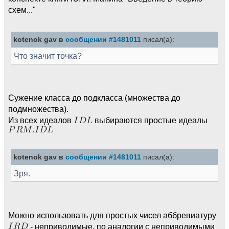
схем..."
kotenok gav в
сообщении #1481011
писал(а):
Что значит точка?
Сужение класса до подкласса (множества до
подмножества).
Из всех идеалов
выбираются простые идеалы
kotenok gav в
сообщении #1481011
писал(а):
Зря.
Можно использовать для простых чисел аббревиатуру
- неприводимые, по аналогии с неприводимыми