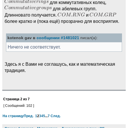
для коммутативных колец,
для абелевых групп.
Длинновато получается.
и
более кратко и (пока ещё) прозрачно для восприятия.
kotenok gav в
сообщении #1481021
писал(а):
Ничего не соответствует.
Здесь я с Вами не соглашусь, как и математическая
традиция.
Страница
2
из
7
[ Сообщений: 102 ]
На страницу
Пред.
1
2
3
4
5
...
7
След.