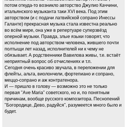
потом откуда-то возникло авторство Джулио Каччини,
итальянского музыканта таки XVI века. Под этим
авторством (и с подачи латвийской сопрано Инессы
Галанте) прекрасная музыка стала известна реально
во всём мире, она уже в репертуаре суперзвёзд
оперной музыки. Правда, злые языки говорят, что
исполнение под авторством человека, жившего почти
полтыщи лет назад, исполнителей ни к чему не
обязывает. А родственники Вавилова живы, т.е. встаёт
неприятный вопрос об отчислениях и т.п.
Сегодня очень красиво звучала, в переложении для
флейты, альта, виолончели, фортепиано и сопрано,
меццо-сопрано и аж контратенора.
И — пришло в голову — возможно это не только
первая "Ave Maria" советского, но и, по понятным
причинам, вообще русского композитора. Песнопений
"Богородице, Дево, радуйся", разумеется много было и
будет.