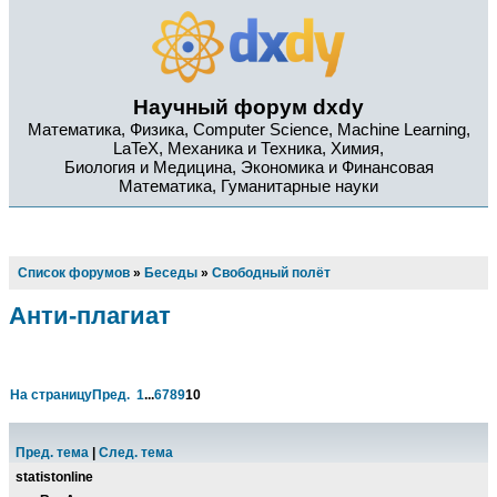
Научный форум dxdy
Математика, Физика, Computer Science, Machine Learning,
LaTeX, Механика и Техника, Химия,
Биология и Медицина, Экономика и Финансовая
Математика, Гуманитарные науки
Список форумов
»
Беседы
»
Свободный полёт
Анти-плагиат
На страницу
Пред.
1
...
6
7
8
9
10
Пред. тема
|
След. тема
statistonline