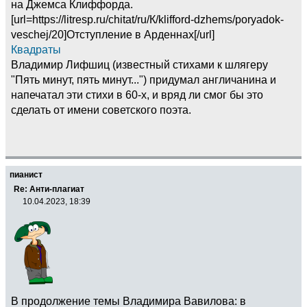
на Джемса Клиффорда.
[url=https://litresp.ru/chitat/ru/К/klifford-dzhems/poryadok-
veschej/20]Отступление в Арденнах[/url]
Квадраты
Владимир Лифшиц (известный стихами к шлягеру
"Пять минут, пять минут...") придумал англичанина и
напечатал эти стихи в 60-х, и вряд ли смог бы это
сделать от имени советского поэта.
пианист
Re: Анти-плагиат
10.04.2023, 18:39
В продолжение темы Владимира Вавилова: в