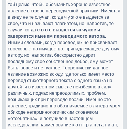
той целью, чтобы обозначить хорошо известное
явление в сфере переводческой практики. Имеются
в виду не те случаи, когда ч у ж о е выдается за
свое, что и называют плагиатом, но, напротив, те
случаи, когда
с в о е выдается за чужое и
заверяется именем переводимого автора
.
Иными словами, когда переводчик не присваивает
своекорыстно имущество, принадлежащее другому
автору, но, напротив, бескорыстно дарит
последнему свое собственное добро, ему, может
быть, вовсе и не нужное. Теоретически данное
явление возможно всюду, где только имеет место
перевод стихотворного текста с одного языка на
другой, и в известном смысле неизбежно в силу
различных, подчас непреодолимых, проблем,
возникающих при переводе поэзии. Именно это
явление, традиционно обозначаемое в литературом
обиходе нетерминологическим словечком
«отсебятина», и получило в настоящем
исследовании наименование к о н т р а п л а г и а т,