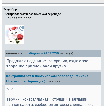
SergeCpp
Контраплагиат в поэтическом переводе
01.12.2020, 16:00
пианист в
сообщении #1329256
писал(а):
Предлагаю поделиться историями, когда
свое
творение приписывали другим
.
Контраплагиат в поэтическом переводе (Михаил
Новожилов Переводы)
писал(а):
<...>
Термин «контраплагиат», стоящий в заглавии
данной работы, изобретен автором специально с