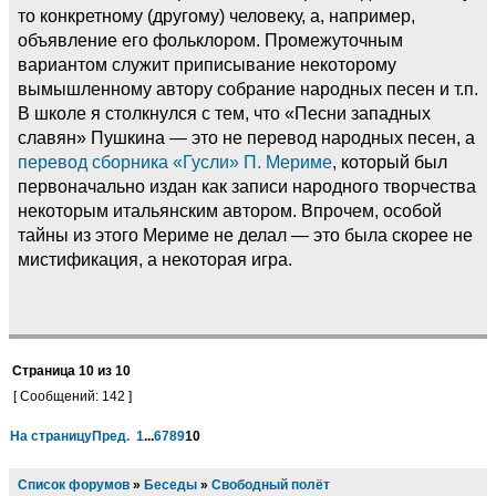
то конкретному (другому) человеку, а, например,
объявление его фольклором. Промежуточным
вариантом служит приписывание некоторому
вымышленному автору собрание народных песен и т.п.
В школе я столкнулся с тем, что «Песни западных
славян» Пушкина — это не перевод народных песен, а
перевод сборника «Гусли» П. Мериме
, который был
первоначально издан как записи народного творчества
некоторым итальянским автором. Впрочем, особой
тайны из этого Мериме не делал — это была скорее не
мистификация, а некоторая игра.
Страница
10
из
10
[ Сообщений: 142 ]
На страницу
Пред.
1
...
6
7
8
9
10
Список форумов
»
Беседы
»
Свободный полёт