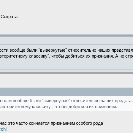
 Сократа.
ости вообще были "вывернутые" относительно наших представл
вторитетному классику", чтобы добиться их признания. А не стр
чности вообще были "вывернутые" относительно наших представ
"авторитетному классику", чтобы добиться их признания.
час это часто кончается признанием особого рода
cchi