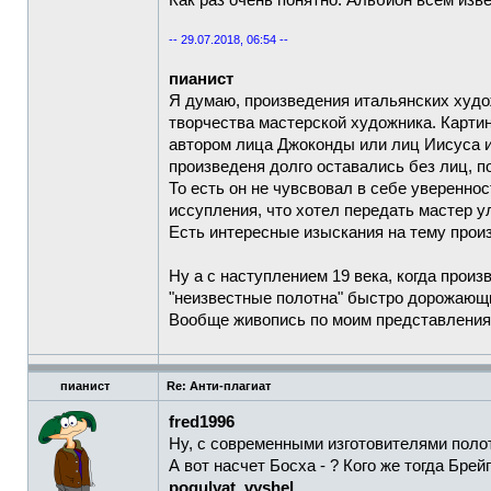
Как раз очень понятно. Альбион всем изве
-- 29.07.2018, 06:54 --
пианист
Я думаю, произведения итальянских худ
творчества мастерской художника. Картин
автором лица Джоконды или лиц Иисуса и
произведеня долго оставались без лиц, по
То есть он не чувсвовал в себе уверенно
иссупления, что хотел передать мастер 
Есть интересные изыскания на тему прои
Ну а с наступлением 19 века, когда прои
"неизвестные полотна" быстро дорожающ
Вообще живопись по моим представлениям
пианист
Re: Анти-плагиат
fred1996
Ну, с современными изготовителями полот
А вот насчет Босха - ? Кого же тогда Брейг
pogulyat_vyshel