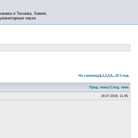
ханика и Техника, Химия,
Гуманитарные науки
На страницу
1
,
2
,
3
,
4
,
5
...
10
След.
Пред. тема
|
След. тема
28.07.2018, 11:45