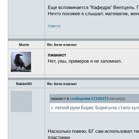
Еще вспоминается "Кафедра" Вентцель. Пр
Нечто похожее я слышал: математик, женщ
(Оффтоп)
Munin
Re: Анти-плагиат
пианист
Нет, увы, примеров я не запомнил.
RabbitXO
Re: Анти-плагиат
пианист в
сообщении #1329373
писал(а):
с легкой руки Борис Борисыча стало ку
Насколько помню, БГ сам использовал текс
пластинки