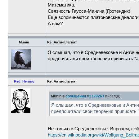
Математика.
Связность Гаусса-Манина (Гротендик).
Еще вспоминаются платоновские диалоги
А вам?
Munin
Re: Анти-плагиат
Я слышал, что в Средневековье и Античн
предпочитали свои творения приписать "а
Red_Herring
Re: Анти-плагиат
Munin в
сообщении #1329263
писал(а):
Я слышал, что в Средневековье и Анти
предпочитали свои творения приписать 
Не только в Средневековье. Впрочем, сей
https://en.wikipedia.org/wiki/Wolfgang_Beltra