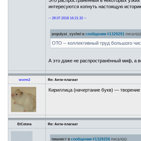
Это распространённый в некоторых узких 
интересуются копнуть настоящую историю
-- 28.07.2018 16:21:32 --
pogulyat_vyshel в
сообщении #1329291
писал(а)
ОТО -- коллективный труд большого чис
А это даже не распространённый миф, а в
worm2
Re: Анти-плагиат
Кириллица (начертание букв) — творение н
EtCetera
Re: Анти-плагиат
пианист в
сообщении #1329256
писал(а):