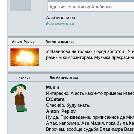
Адажио соль минор Альбиони
Альби
н
они он.
(Размышления вслух)
Anton_Peplov
Re: Анти-плагиат
У Вавилова не только "Город золотой". У
разным композиторам. Музыка прекрасна
пианист
Re: Анти-плагиат
Munin
Интересно. А есть какие-то примеры изве
EtCetera
Спасибо, буду знать.
Anton_Peplov
Ну да. Произведение, приписанное да Мил
А так, например, Аве Мария, пока была Ка
Впрочем, вообще судьба Владимира Вави