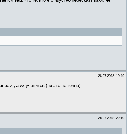
тся тем, что те, кто его изустно пересказывают, не
28.07.2018, 19:49
ием), а их учеников (но это не точно).
28.07.2018, 22:19