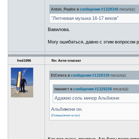
Anton_Peplov в
сообщении #1329340
писал(а):
"Лютневая музыка 16-17 веков"
Вавилова.
Могу ошибаться, давно с этим вопросом 
fred1996
Re: Анти-плагиат
EtCetera в
сообщении #1329339
писал(а):
пианист в
сообщении #1329256
писал(а):
Адажио соль минор Альбиони
Альби
н
они он.
(Размышления вслух)