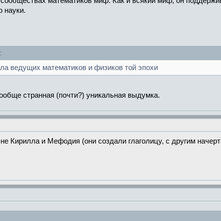
сообществах математиков миф. Как и всякий миф, он поддерживае
 науки.
:
ла ведущих математиков и физиков той эпохи
ообще странная (почти?) уникальная выдумка.
е Кирилла и Мефодия (они создали глаголицу, с другим начертан