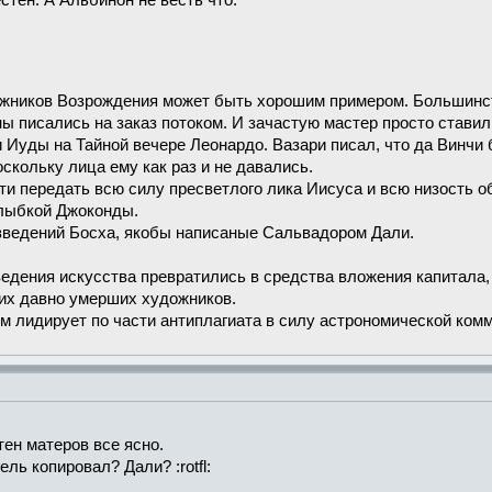
стен. А Альбинон не весть что.
ожников Возрождения может быть хорошим примером. Большинст
ы писались на заказ потоком. И зачастую мастер просто ставил
 Иуды на Тайной вечере Леонардо. Вазари писал, что да Винчи
скольку лица ему как раз и не давались.
сти передать всю силу пресветлого лика Иисуса и всю низость о
улыбкой Джоконды.
зведений Босха, якобы написаные Сальвадором Дали.
зведения искусства превратились в средства вложения капитала
их давно умерших художников.
 лидирует по части антиплагиата в силу астрономической ком
ен матеров все ясно.
ель копировал? Дали? :rotfl: