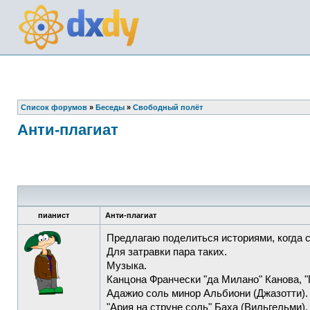
Список форумов
»
Беседы
»
Свободный полёт
Анти-плагиат
пианист
Анти-плагиат
Предлагаю поделиться историями, когда 
Для затравки пара таких.
Музыка.
Канцона Франчески "да Милано" Канова, "
Адажио соль минор Альбиони (Джазотти).
"Ария на струне соль" Баха (Вильгельми).