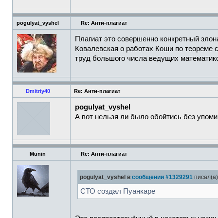
pogulyat_vyshel
Re: Анти-плагиат
Плагиат это совершенно конкретный злон
Ковалевская о работах Коши по теореме 
труд большого числа ведущих математиков
Dmitriy40
Re: Анти-плагиат
pogulyat_vyshel
А вот нельзя ли было обойтись без упом
Munin
Re: Анти-плагиат
pogulyat_vyshel в
сообщении #1329291
писал(а)
СТО создал Пуанкаре